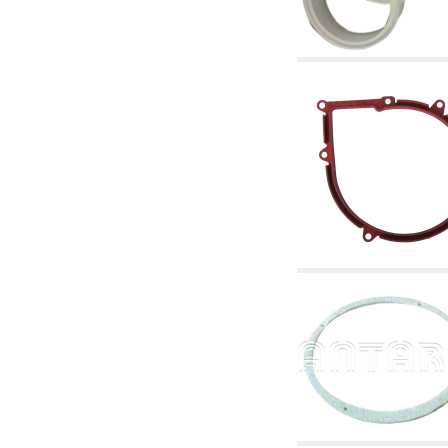
2.19 Pellet y virutas de madera: componentes
para tubería alimentacíon calderas y estufas
2.30 Tubería, racores relacionados y
complementarios para construcción de
instalaciones hidráulicas
2.35 Intercambiadores de calor
2.40 Tratamiento y control agua
2.45 Presión, temperatura, nivel y flujo de la
agua: control y regulación
2.60 Bombas de recirculación agua caliente
sanitarios - ACS: relacionados y
complementarios
2.70 Grifería sanitaria: artículos relacionados y
complementarios
2.75 Tubería de desagüe: sifones, piletas,
cisternas de desaje, artículos relacionados y
complementarios
2.85 Abrazadera-soportes, estantes y
soportes: relacionados y complementarios
2.88 Sellantes, guarniciones y materiales
sellantes hidráulicas
3. Componentes para solar y biomasas
3.01 Solar: componentes de instalación
3.05 Biomasas: componentes de central
térmica
4. Bombas, circuladores y relacionados
4.01 Bombas de elevación agua
4.02 Grupos de bombeo y presurización agua