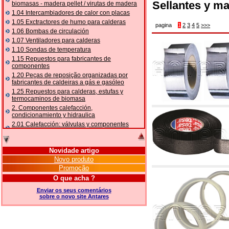
Sellantes y ma
biomasas - madera pellet / virutas de madera
1.04 Intercambiadores de calor con placas
1.05 Exctractores de humo para calderas
pagina
1
2
3
4
5
>>>
1.06 Bombas de circulación
1.07 Ventiladores para calderas
1.10 Sondas de temperatura
1.15 Repuestos para fabricantes de
componentes
1.20 Peças de reposição organizadas por
fabricantes de caldeiras a gás e gasóleo
1.25 Repuestos para calderas, estufas y
termocaminos de biomasa
2. Componentes calefacción,
condicionamiento y hidraulica
2.01 Calefacción: válvulas y componentes
relacionados y complementarios
2.05 BOMBAS DE CALOR: válvulas e
acessórios
Novidade artigo
2.10 Termorregulación instalaciones
Novo produto
2.15 Acondicionamiento: válvulas y
Promoção
componentes relacionados y complementarios
O que acha ?
2.16 Gas: componentes para tubería,
relacionados y complementarios
Enviar os seus comentários
sobre o novo site Antares
2.17 Gasóleo: componentes para tubería,
relacionados y complementarios
2.18 Solar: tubería, válvulas, relacionados y
complementarios para instalacione solares