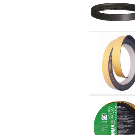
6.01 Tubería
6.02 Fumistería
6.03 Colectores de distribución
6.04 Racores clasicos en latón con rosca
6.05 Racores para tubos de cobre
6.06 Racores para tubos de polietileno y
multicapa
6.08 Racores para tubo inox ondulado CSST y
artículos relacionados y complementarios
6.10 Racores para radiadores
6.12 Tapones de plástico de obra para la
protección y ensayo de presión instalaciones
6.15 Bridas de conexión y artículos
complementarios
6.18 Abrazadera-soportes, estantes y
soportes: relacionados y complementarios
6.20 Válvulas y componentes para
instalaciones de cobre para fontanería
6.25 Válvulas y componentes para tubería gas
6.30 Válvulas y componentes para tubería
gasóleo
6.33 Válvulas y componentes para calderas y
caldera-chimeneas de biomasa
6.35 Válvulas y componentes para tubería
alimentación y virutas de madera
6.40 Tubería, válvulas y componentes para
instalaciones solares