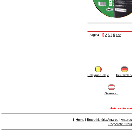
6.50 Sellantes y materiales hidráulicos
7. Instrumentos, herramientas y productos de
mantenimiento
7.05 Herramientas de trabajo
7.10 Instrumentos de trabajo
7.15 Productos operaciones de mantenimiento
pagina
1
2
3
4
5
>>>
Belgique/België
Deutschlan
Österreich
Antares
for wat
|
Home
|
Breve história Antares
|
Antares
|
Corporate Grou