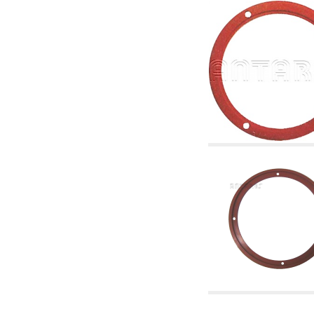
4.03 Control presión y nivel - artículos
relacionados
4.04 Riego
4.05 Bombas de circulación
4.06 Bombas de recirculación
4.07 Circuladores - artículos relacionados y
complementarios
4.11 Bombas auxiliares para quemadores de
gasóleo
4.12 Bombas para quemadores de gasóleo y
artículos relacionados y complementarios
5. Termorregulación
5.00 Válvulas para radiadores
5.01 Termostatos
5.02 Humedostatos
5.03 Reguladores electrónicos de temperatura
5.04 Válvulas de zona y válvulas motorizadas,
electrotérmica y similares
5.05 Mezclado eléctrico y termostático
5.06 Servomotores y actuadores eléctricos y
termostáticos y relacionadas
5.07 Centralitas para bajar la temperatura y
modulos premontados
5.08 Interruptores horarios y cuentahoras
5.10 Electroválvulas
6. Tubos, racores y válvulas