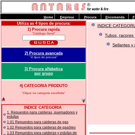
H
ome
E
mpresa
P
rocura
E
ncomenda
F
Utiliza as 4 tipos de procura:
INDICE CATEGORI
1) Procura rapida
"Catálogo Geral"
Tubos, racores y
Sellantes y 
2) Procura avançada
"4 tipos de procura"
3) Procura alfabetica
por grupo
4) CATEGORIA PRODUTO
"Clique na categoria escolhida"
INDICE CATEGORIA
1. Repuestos para calderas, quemadores y
estufas
1.01 Repuestos para calderas de gas
1.02 Repuestos para calderas de gasóleo
1.03 Repuestos para calderas y estufas de