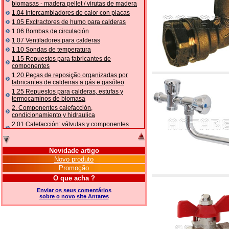
biomasas - madera pellet / virutas de madera
1.04 Intercambiadores de calor con placas
1.05 Exctractores de humo para calderas
1.06 Bombas de circulación
1.07 Ventiladores para calderas
1.10 Sondas de temperatura
1.15 Repuestos para fabricantes de
componentes
1.20 Peças de reposição organizadas por
fabricantes de caldeiras a gás e gasóleo
1.25 Repuestos para calderas, estufas y
termocaminos de biomasa
2. Componentes calefacción,
condicionamiento y hidraulica
2.01 Calefacción: válvulas y componentes
relacionados y complementarios
2.05 BOMBAS DE CALOR: válvulas e
acessórios
Novidade artigo
2.10 Termorregulación instalaciones
Novo produto
2.15 Acondicionamiento: válvulas y
Promoção
componentes relacionados y complementarios
O que acha ?
2.16 Gas: componentes para tubería,
relacionados y complementarios
Enviar os seus comentários
sobre o novo site Antares
2.17 Gasóleo: componentes para tubería,
relacionados y complementarios
2.18 Solar: tubería, válvulas, relacionados y
complementarios para instalacione solares