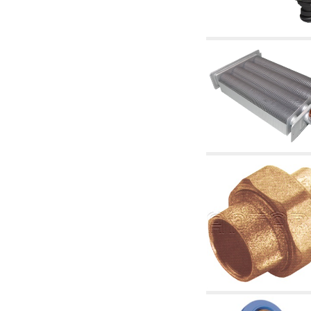
4.03 Control presión y nivel - artículos
relacionados
4.04 Riego
4.05 Bombas de circulación
4.06 Bombas de recirculación
4.07 Circuladores - artículos relacionados y
complementarios
4.11 Bombas auxiliares para quemadores de
gasóleo
4.12 Bombas para quemadores de gasóleo y
artículos relacionados y complementarios
5. Termorregulación
5.00 Válvulas para radiadores
5.01 Termostatos
5.02 Humedostatos
5.03 Reguladores electrónicos de temperatura
5.04 Válvulas de zona y válvulas motorizadas,
electrotérmica y similares
5.05 Mezclado eléctrico y termostático
5.06 Servomotores y actuadores eléctricos y
termostáticos y relacionadas
5.07 Centralitas para bajar la temperatura y
modulos premontados
5.08 Interruptores horarios y cuentahoras
5.10 Electroválvulas
6. Tubos, racores y válvulas