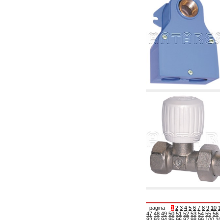
6.01 Tubería
6.02 Fumistería
6.03 Colectores de distribución
6.04 Racores clasicos en latón con rosca
6.05 Racores para tubos de cobre
6.06 Racores para tubos de polietileno y
multicapa
6.08 Racores para tubo inox ondulado CSST y
artículos relacionados y complementarios
6.10 Racores para radiadores
6.12 Tapones de plástico de obra para la
protección y ensayo de presión instalaciones
6.15 Bridas de conexión y artículos
complementarios
6.18 Abrazadera-soportes, estantes y
soportes: relacionados y complementarios
6.20 Válvulas y componentes para
instalaciones de cobre para fontanería
6.25 Válvulas y componentes para tubería gas
6.30 Válvulas y componentes para tubería
gasóleo
6.33 Válvulas y componentes para calderas y
caldera-chimeneas de biomasa
6.35 Válvulas y componentes para tubería
alimentación y virutas de madera
6.40 Tubería, válvulas y componentes para
pagina
1
2
3
4
5
6
7
8
9
10
instalaciones solares
47
48
49
50
51
52
53
54
55
56
92
93
94
95
96
97
98
99
100
1