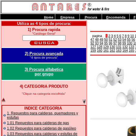
H
ome
E
mpresa
P
rocura
E
ncomenda
F
Utiliza as 4 tipos de procura:
1) Procura rapida
"Catálogo Geral"
pagina
1
2
3
4
5
6
7
8
9
10
47
48
49
50
51
52
53
54
55
56
92
93
94
95
96
97
98
99
100
1
127
128
129
130
131
132
133
159
160
161
162
163
164
165
2) Procura avançada
"4 tipos de procura"
3) Procura alfabetica
por grupo
4) CATEGORIA PRODUTO
"Clique na categoria escolhida"
INDICE CATEGORIA
1. Repuestos para calderas, quemadores y
estufas
1.01 Repuestos para calderas de gas
1.02 Repuestos para calderas de gasóleo
1.03 Repuestos para calderas y estufas de