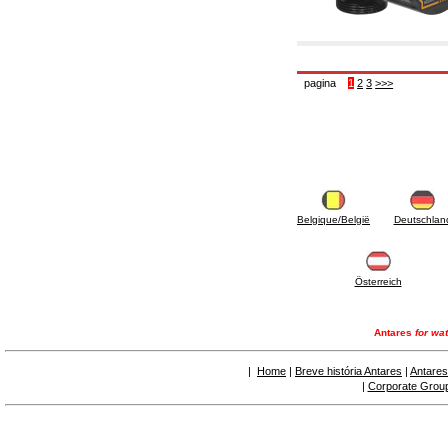
6.50 Sellantes y materiales hidráulicos
7. Instrumentos, herramientas y productos de
mantenimiento
7.05 Herramientas de trabajo
7.10 Instrumentos de trabajo
pagina
1
2
3
>>>
7.15 Productos operaciones de mantenimiento
Belgique/België
Deutschlan
Österreich
Antares
for wat
|
Home
|
Breve história Antares
|
Antares
|
Corporate Grou