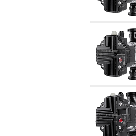
2.19 Pellet y virutas de madera: componentes
para tubería alimentacíon calderas y estufas
2.30 Tubería, racores relacionados y
complementarios para construcción de
instalaciones hidráulicas
2.35 Intercambiadores de calor
2.40 Tratamiento y control agua
2.45 Presión, temperatura, nivel y flujo de la
agua: control y regulación
2.60 Bombas de recirculación agua caliente
sanitarios - ACS: relacionados y
complementarios
2.70 Grifería sanitaria: artículos relacionados y
complementarios
2.75 Tubería de desagüe: sifones, piletas,
cisternas de desaje, artículos relacionados y
complementarios
2.85 Abrazadera-soportes, estantes y
soportes: relacionados y complementarios
2.88 Sellantes, guarniciones y materiales
sellantes hidráulicas
3. Componentes para solar y biomasas
3.01 Solar: componentes de instalación
3.05 Biomasas: componentes de central
térmica
4. Bombas, circuladores y relacionados
4.01 Bombas de elevación agua
4.02 Grupos de bombeo y presurización agua