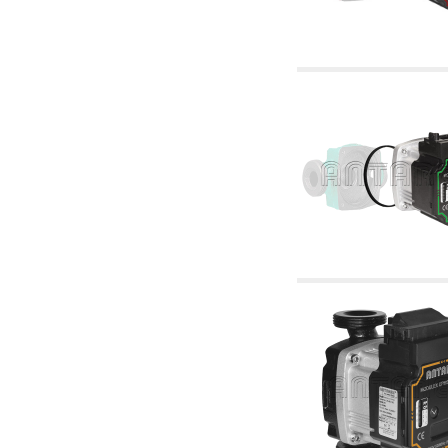
6.01 Tubería
6.02 Fumistería
6.03 Colectores de distribución
6.04 Racores clasicos en latón con rosca
6.05 Racores para tubos de cobre
6.06 Racores para tubos de polietileno y
multicapa
6.08 Racores para tubo inox ondulado CSST y
artículos relacionados y complementarios
6.10 Racores para radiadores
6.12 Tapones de plástico de obra para la
protección y ensayo de presión instalaciones
6.15 Bridas de conexión y artículos
complementarios
6.18 Abrazadera-soportes, estantes y
soportes: relacionados y complementarios
6.20 Válvulas y componentes para
instalaciones de cobre para fontanería
6.25 Válvulas y componentes para tubería gas
6.30 Válvulas y componentes para tubería
gasóleo
6.33 Válvulas y componentes para calderas y
caldera-chimeneas de biomasa
6.35 Válvulas y componentes para tubería
alimentación y virutas de madera
6.40 Tubería, válvulas y componentes para
instalaciones solares