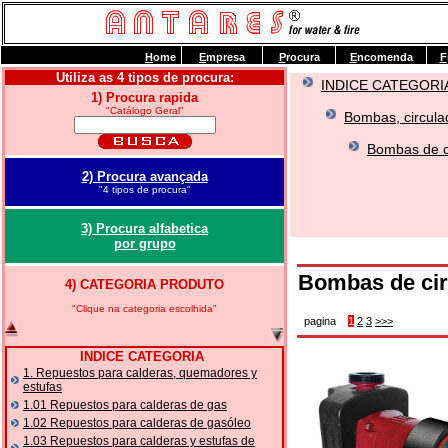
H
ome
E
mpresa
P
rocura
E
ncomenda
F
Utiliza as 4 tipos de procura:
INDICE CATEGORI
1) Procura rapida
"Catálogo Geral"
Bombas, circulad
Bombas de ci
2) Procura avançada
"4 tipos de procura"
3) Procura alfabetica
por grupo
Bombas de cir
4) CATEGORIA PRODUTO
"Clique na categoria escolhida"
pagina
1
2
3
>>>
INDICE CATEGORIA
1. Repuestos para calderas, quemadores y
estufas
1.01 Repuestos para calderas de gas
1.02 Repuestos para calderas de gasóleo
1.03 Repuestos para calderas y estufas de