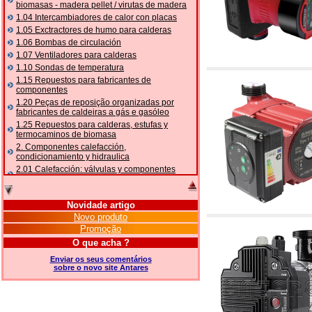
biomasas - madera pellet / virutas de madera
1.04 Intercambiadores de calor con placas
1.05 Exctractores de humo para calderas
1.06 Bombas de circulación
1.07 Ventiladores para calderas
1.10 Sondas de temperatura
1.15 Repuestos para fabricantes de
componentes
1.20 Peças de reposição organizadas por
fabricantes de caldeiras a gás e gasóleo
1.25 Repuestos para calderas, estufas y
termocaminos de biomasa
2. Componentes calefacción,
condicionamiento y hidraulica
2.01 Calefacción: válvulas y componentes
relacionados y complementarios
2.05 BOMBAS DE CALOR: válvulas e
acessórios
Novidade artigo
2.10 Termorregulación instalaciones
Novo produto
2.15 Acondicionamiento: válvulas y
Promoção
componentes relacionados y complementarios
O que acha ?
2.16 Gas: componentes para tubería,
relacionados y complementarios
Enviar os seus comentários
sobre o novo site Antares
2.17 Gasóleo: componentes para tubería,
relacionados y complementarios
2.18 Solar: tubería, válvulas, relacionados y
complementarios para instalacione solares