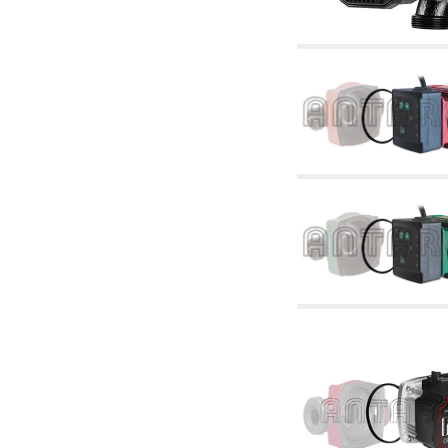
4.03 Control presión y nivel - artículos
relacionados
4.04 Riego
4.05 Bombas de circulación
4.06 Bombas de recirculación
4.07 Circuladores - artículos relacionados y
complementarios
4.11 Bombas auxiliares para quemadores de
gasóleo
4.12 Bombas para quemadores de gasóleo y
artículos relacionados y complementarios
5. Termorregulación
5.00 Válvulas para radiadores
5.01 Termostatos
5.02 Humedostatos
5.03 Reguladores electrónicos de temperatura
5.04 Válvulas de zona y válvulas motorizadas,
electrotérmica y similares
5.05 Mezclado eléctrico y termostático
5.06 Servomotores y actuadores eléctricos y
termostáticos y relacionadas
5.07 Centralitas para bajar la temperatura y
modulos premontados
5.08 Interruptores horarios y cuentahoras
5.10 Electroválvulas
6. Tubos, racores y válvulas