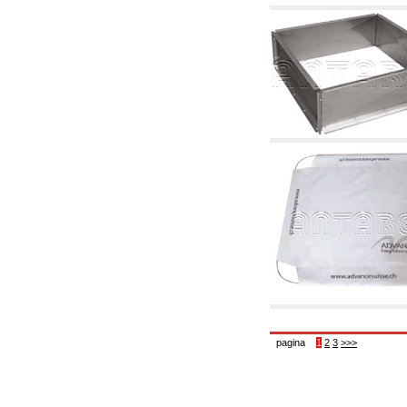
6.01 Tubería
6.02 Fumistería
6.03 Colectores de distribución
6.04 Racores clasicos en latón con rosca
6.05 Racores para tubos de cobre
6.06 Racores para tubos de polietileno y
multicapa
6.08 Racores para tubo inox ondulado CSST y
artículos relacionados y complementarios
6.10 Racores para radiadores
6.12 Tapones de plástico de obra para la
protección y ensayo de presión instalaciones
6.15 Bridas de conexión y artículos
complementarios
6.18 Abrazadera-soportes, estantes y
soportes: relacionados y complementarios
6.20 Válvulas y componentes para
instalaciones de cobre para fontanería
6.25 Válvulas y componentes para tubería gas
6.30 Válvulas y componentes para tubería
gasóleo
6.33 Válvulas y componentes para calderas y
caldera-chimeneas de biomasa
pagina
1
2
3
>>>
6.35 Válvulas y componentes para tubería
alimentación y virutas de madera
6.40 Tubería, válvulas y componentes para
instalaciones solares