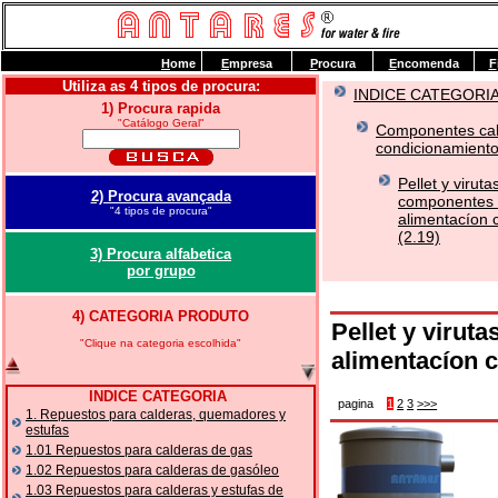
H
ome
E
mpresa
P
rocura
E
ncomenda
F
Utiliza as 4 tipos de procura:
INDICE CATEGORI
1) Procura rapida
"Catálogo Geral"
Componentes cal
condicionamiento 
Pellet y virut
2) Procura avançada
componentes 
"4 tipos de procura"
alimentacíon 
(2.19)
3) Procura alfabetica
por grupo
4) CATEGORIA PRODUTO
Pellet y virut
"Clique na categoria escolhida"
alimentacíon c
INDICE CATEGORIA
pagina
1
2
3
>>>
1. Repuestos para calderas, quemadores y
estufas
1.01 Repuestos para calderas de gas
1.02 Repuestos para calderas de gasóleo
1.03 Repuestos para calderas y estufas de