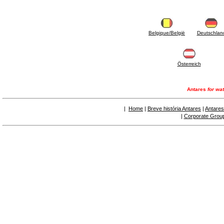
6.50 Sellantes y materiales hidráulicos
7. Instrumentos, herramientas y productos de
mantenimiento
7.05 Herramientas de trabajo
Belgique/België
Deutschlan
7.10 Instrumentos de trabajo
7.15 Productos operaciones de mantenimiento
Österreich
Antares
for wat
|
Home
|
Breve história Antares
|
Antares
|
Corporate Grou