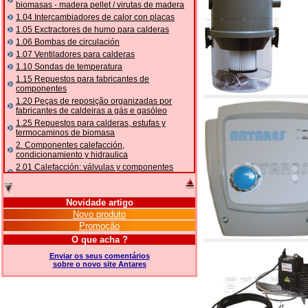
biomasas - madera pellet / virutas de madera
1.04 Intercambiadores de calor con placas
1.05 Exctractores de humo para calderas
1.06 Bombas de circulación
1.07 Ventiladores para calderas
1.10 Sondas de temperatura
1.15 Repuestos para fabricantes de
componentes
1.20 Peças de reposição organizadas por
fabricantes de caldeiras a gás e gasóleo
1.25 Repuestos para calderas, estufas y
termocaminos de biomasa
2. Componentes calefacción,
condicionamiento y hidraulica
2.01 Calefacción: válvulas y componentes
relacionados y complementarios
2.05 BOMBAS DE CALOR: válvulas e
acessórios
Novidade artigo
2.10 Termorregulación instalaciones
Novo produto
2.15 Acondicionamiento: válvulas y
Promoção
componentes relacionados y complementarios
O que acha ?
2.16 Gas: componentes para tubería,
relacionados y complementarios
Enviar os seus comentários
sobre o novo site Antares
2.17 Gasóleo: componentes para tubería,
relacionados y complementarios
2.18 Solar: tubería, válvulas, relacionados y
complementarios para instalacione solares