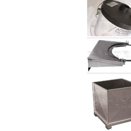
4.03 Control presión y nivel - artículos
relacionados
4.04 Riego
4.05 Bombas de circulación
4.06 Bombas de recirculación
4.07 Circuladores - artículos relacionados y
complementarios
4.11 Bombas auxiliares para quemadores de
gasóleo
4.12 Bombas para quemadores de gasóleo y
artículos relacionados y complementarios
5. Termorregulación
5.00 Válvulas para radiadores
5.01 Termostatos
5.02 Humedostatos
5.03 Reguladores electrónicos de temperatura
5.04 Válvulas de zona y válvulas motorizadas,
electrotérmica y similares
5.05 Mezclado eléctrico y termostático
5.06 Servomotores y actuadores eléctricos y
termostáticos y relacionadas
5.07 Centralitas para bajar la temperatura y
modulos premontados
5.08 Interruptores horarios y cuentahoras
5.10 Electroválvulas
6. Tubos, racores y válvulas