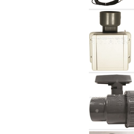
2.19 Pellet y virutas de madera: componentes
para tubería alimentacíon calderas y estufas
2.30 Tubería, racores relacionados y
complementarios para construcción de
instalaciones hidráulicas
2.35 Intercambiadores de calor
2.40 Tratamiento y control agua
2.45 Presión, temperatura, nivel y flujo de la
agua: control y regulación
2.60 Bombas de recirculación agua caliente
sanitarios - ACS: relacionados y
complementarios
2.70 Grifería sanitaria: artículos relacionados y
complementarios
2.75 Tubería de desagüe: sifones, piletas,
cisternas de desaje, artículos relacionados y
complementarios
2.85 Abrazadera-soportes, estantes y
soportes: relacionados y complementarios
2.88 Sellantes, guarniciones y materiales
sellantes hidráulicas
3. Componentes para solar y biomasas
3.01 Solar: componentes de instalación
3.05 Biomasas: componentes de central
térmica
4. Bombas, circuladores y relacionados
4.01 Bombas de elevación agua
4.02 Grupos de bombeo y presurización agua