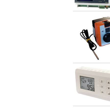
6.01 Tubería
6.02 Fumistería
6.03 Colectores de distribución
6.04 Racores clasicos en latón con rosca
6.05 Racores para tubos de cobre
6.06 Racores para tubos de polietileno y
multicapa
6.08 Racores para tubo inox ondulado CSST y
artículos relacionados y complementarios
6.10 Racores para radiadores
6.12 Tapones de plástico de obra para la
protección y ensayo de presión instalaciones
6.15 Bridas de conexión y artículos
complementarios
6.18 Abrazadera-soportes, estantes y
soportes: relacionados y complementarios
6.20 Válvulas y componentes para
instalaciones de cobre para fontanería
6.25 Válvulas y componentes para tubería gas
6.30 Válvulas y componentes para tubería
gasóleo
6.33 Válvulas y componentes para calderas y
caldera-chimeneas de biomasa
6.35 Válvulas y componentes para tubería
alimentación y virutas de madera
6.40 Tubería, válvulas y componentes para
instalaciones solares