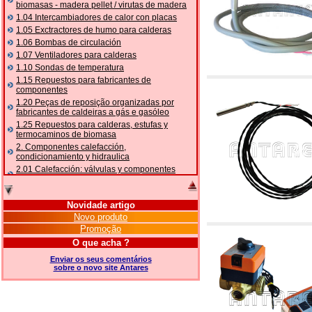
biomasas - madera pellet / virutas de madera
1.04 Intercambiadores de calor con placas
1.05 Exctractores de humo para calderas
1.06 Bombas de circulación
1.07 Ventiladores para calderas
1.10 Sondas de temperatura
1.15 Repuestos para fabricantes de
componentes
1.20 Peças de reposição organizadas por
fabricantes de caldeiras a gás e gasóleo
1.25 Repuestos para calderas, estufas y
termocaminos de biomasa
2. Componentes calefacción,
condicionamiento y hidraulica
2.01 Calefacción: válvulas y componentes
relacionados y complementarios
2.05 BOMBAS DE CALOR: válvulas e
acessórios
Novidade artigo
2.10 Termorregulación instalaciones
Novo produto
2.15 Acondicionamiento: válvulas y
Promoção
componentes relacionados y complementarios
O que acha ?
2.16 Gas: componentes para tubería,
relacionados y complementarios
Enviar os seus comentários
sobre o novo site Antares
2.17 Gasóleo: componentes para tubería,
relacionados y complementarios
2.18 Solar: tubería, válvulas, relacionados y
complementarios para instalacione solares