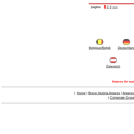
6.50 Sellantes y materiales hidráulicos
7. Instrumentos, herramientas y productos de
pagina
1
2
3
>>>
mantenimiento
7.05 Herramientas de trabajo
7.10 Instrumentos de trabajo
7.15 Productos operaciones de mantenimiento
Belgique/België
Deutschlan
Österreich
Antares
for wat
|
Home
|
Breve história Antares
|
Antares
|
Corporate Grou