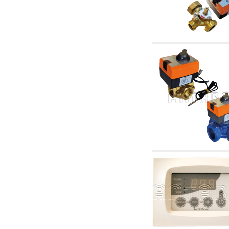
2.19 Pellet y virutas de madera: componentes
para tubería alimentacíon calderas y estufas
2.30 Tubería, racores relacionados y
complementarios para construcción de
instalaciones hidráulicas
2.35 Intercambiadores de calor
2.40 Tratamiento y control agua
2.45 Presión, temperatura, nivel y flujo de la
agua: control y regulación
2.60 Bombas de recirculación agua caliente
sanitarios - ACS: relacionados y
complementarios
2.70 Grifería sanitaria: artículos relacionados y
complementarios
2.75 Tubería de desagüe: sifones, piletas,
cisternas de desaje, artículos relacionados y
complementarios
2.85 Abrazadera-soportes, estantes y
soportes: relacionados y complementarios
2.88 Sellantes, guarniciones y materiales
sellantes hidráulicas
3. Componentes para solar y biomasas
3.01 Solar: componentes de instalación
3.05 Biomasas: componentes de central
térmica
4. Bombas, circuladores y relacionados
4.01 Bombas de elevación agua
4.02 Grupos de bombeo y presurización agua