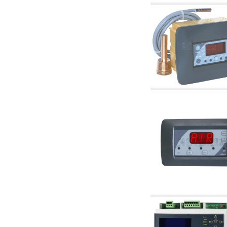
4.03 Control presión y nivel - artículos
relacionados
4.04 Riego
4.05 Bombas de circulación
4.06 Bombas de recirculación
4.07 Circuladores - artículos relacionados y
complementarios
4.11 Bombas auxiliares para quemadores de
gasóleo
4.12 Bombas para quemadores de gasóleo y
artículos relacionados y complementarios
5. Termorregulación
5.00 Válvulas para radiadores
5.01 Termostatos
5.02 Humedostatos
5.03 Reguladores electrónicos de temperatura
5.04 Válvulas de zona y válvulas motorizadas,
electrotérmica y similares
5.05 Mezclado eléctrico y termostático
5.06 Servomotores y actuadores eléctricos y
termostáticos y relacionadas
5.07 Centralitas para bajar la temperatura y
modulos premontados
5.08 Interruptores horarios y cuentahoras
5.10 Electroválvulas
6. Tubos, racores y válvulas