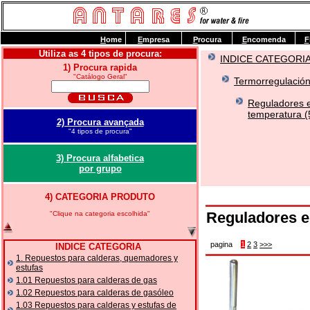
H
ome
E
mpresa
P
rocura
E
ncomenda
F
Utiliza as 4 tipos de procura:
INDICE CATEGORI
1) Procura rapida
"Catálogo Geral"
Termorregulación
Reguladores e
temperatura (
2) Procura avançada
"4 tipos de procura"
3) Procura alfabetica
por grupo
4) CATEGORIA PRODUTO
Reguladores e
"Clique na categoria escolhida"
pagina
1
2
3
>>>
INDICE CATEGORIA
1. Repuestos para calderas, quemadores y
estufas
1.01 Repuestos para calderas de gas
1.02 Repuestos para calderas de gasóleo
1.03 Repuestos para calderas y estufas de