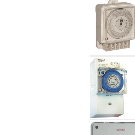
4.03 Control presión y nivel - artículos
relacionados
4.04 Riego
4.05 Bombas de circulación
4.06 Bombas de recirculación
4.07 Circuladores - artículos relacionados y
complementarios
4.11 Bombas auxiliares para quemadores de
gasóleo
4.12 Bombas para quemadores de gasóleo y
artículos relacionados y complementarios
5. Termorregulación
5.00 Válvulas para radiadores
5.01 Termostatos
5.02 Humedostatos
5.03 Reguladores electrónicos de temperatura
5.04 Válvulas de zona y válvulas motorizadas,
electrotérmica y similares
5.05 Mezclado eléctrico y termostático
5.06 Servomotores y actuadores eléctricos y
termostáticos y relacionadas
5.07 Centralitas para bajar la temperatura y
modulos premontados
5.08 Interruptores horarios y cuentahoras
5.10 Electroválvulas
6. Tubos, racores y válvulas