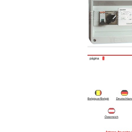
6.01 Tubería
6.02 Fumistería
6.03 Colectores de distribución
6.04 Racores clasicos en latón con rosca
6.05 Racores para tubos de cobre
6.06 Racores para tubos de polietileno y
multicapa
6.08 Racores para tubo inox ondulado CSST y
artículos relacionados y complementarios
6.10 Racores para radiadores
6.12 Tapones de plástico de obra para la
protección y ensayo de presión instalaciones
página
1
6.15 Bridas de conexión y artículos
complementarios
6.18 Abrazadera-soportes, estantes y
soportes: relacionados y complementarios
6.20 Válvulas y componentes para
instalaciones de cobre para fontanería
6.25 Válvulas y componentes para tubería gas
6.30 Válvulas y componentes para tubería
Belgique/België
Deutschlan
gasóleo
6.33 Válvulas y componentes para calderas y
caldera-chimeneas de biomasa
6.35 Válvulas y componentes para tubería
Österreich
alimentación y virutas de madera
6.40 Tubería, válvulas y componentes para
instalaciones solares
Antares
for water 