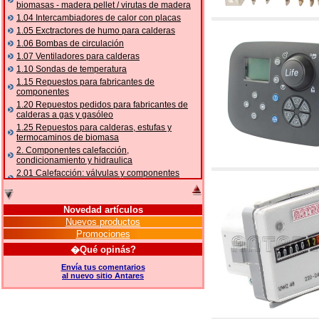
biomasas - madera pellet / virutas de madera
1.04 Intercambiadores de calor con placas
1.05 Exctractores de humo para calderas
1.06 Bombas de circulación
1.07 Ventiladores para calderas
1.10 Sondas de temperatura
1.15 Repuestos para fabricantes de
componentes
1.20 Repuestos pedidos para fabricantes de
calderas a gas y gasóleo
1.25 Repuestos para calderas, estufas y
termocaminos de biomasa
2. Componentes calefacción,
condicionamiento y hidraulica
2.01 Calefacción: válvulas y componentes
relacionados y complementarios
2.05 BOMBAS DE CALOR: válvulas y
accesorios
Novedad artículos
2.10 Termorregulación instalaciones
Nuevos productos
2.15 Acondicionamiento: válvulas y
Promociones
componentes relacionados y complementarios
�Qué opinás?
2.16 Gas: componentes para tubería,
relacionados y complementarios
Envía tus comentarios
al nuevo sitio Antares
2.17 Gasóleo: componentes para tubería,
relacionados y complementarios
2.18 Solar: tubería, válvulas, relacionados y
complementarios para instalacione solares