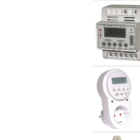
2.19 Pellet y virutas de madera: componentes
para tubería alimentacíon calderas y estufas
2.30 Tubería, racores relacionados y
complementarios para construcción de
instalaciones hidráulicas
2.35 Intercambiadores de calor
2.40 Tratamiento y control agua
2.45 Presión, temperatura, nivel y flujo de la
agua: control y regulación
2.60 Bombas de recirculación agua caliente
sanitarios - ACS: relacionados y
complementarios
2.70 Grifería sanitaria: artículos relacionados y
complementarios
2.75 Tubería de desagüe: sifones, piletas,
cisternas de desaje, artículos relacionados y
complementarios
2.85 Abrazadera-soportes, estantes y
soportes: relacionados y complementarios
2.88 Sellantes, guarniciones y materiales
sellantes hidráulicas
3. Componentes para solar y biomasas
3.01 Solar: componentes de instalación
3.05 Biomasas: componentes de central
térmica
4. Bombas, circuladores y relacionados
4.01 Bombas de elevación agua
4.02 Grupos de bombeo y presurización agua