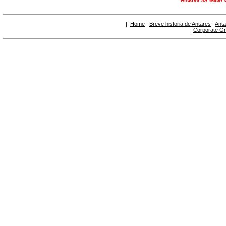
6.50 Sellantes y materiales hidráulicos
7. Instrumentos, herramientas y productos de
mantenimiento
|
Home
|
Breve historia de Antares
|
Anta
7.05 Herramientas de trabajo
|
Corporate G
7.10 Instrumentos de trabajo
7.15 Productos operaciones de mantenimiento