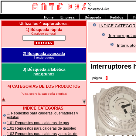
H
ome
E
mpresa
B
úsqueda
P
edidos
F
Utiliza los 4 exploradores:
INDICE CATEGOR
1) Búsqueda rápida
Catálogo general;
Termorregulaci
Interrupt
2) Busqueda avanzada
4 exploradores
Interruptores 
3) Búsqueda alfabética
por grupos
página
1
4) CATEGORIAS DE LOS PRODUCTOS
Pulsa sobre la categoría elegida;
INDICE CATEGORIAS
1. Repuestos para calderas, quemadores y
estufas
1.01 Repuestos para calderas de gas
1.02 Repuestos para calderas de gasóleo
1.03 Repuestos para calderas y estufas de