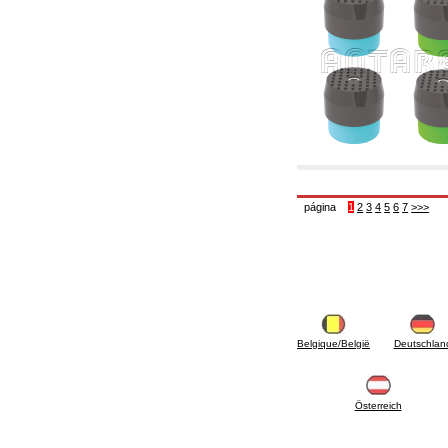
6.01 Tubería
6.02 Fumistería
6.03 Colectores de distribución
6.04 Racores clasicos en latón con rosca
6.05 Racores para tubos de cobre
6.06 Racores para tubos de polietileno y
multicapa
6.08 Racores para tubo inox ondulado CSST y
artículos relacionados y complementarios
6.10 Racores para radiadores
6.12 Tapones de plástico de obra para la
protección y ensayo de presión instalaciones
página
1
2
3
4
5
6
7
>>>
6.15 Bridas de conexión y artículos
complementarios
6.18 Abrazadera-soportes, estantes y
soportes: relacionados y complementarios
6.20 Válvulas y componentes para
instalaciones de cobre para fontanería
6.25 Válvulas y componentes para tubería gas
6.30 Válvulas y componentes para tubería
gasóleo
Belgique/België
Deutschlan
6.33 Válvulas y componentes para calderas y
caldera-chimeneas de biomasa
6.35 Válvulas y componentes para tubería
alimentación y virutas de madera
Österreich
6.40 Tubería, válvulas y componentes para
instalaciones solares