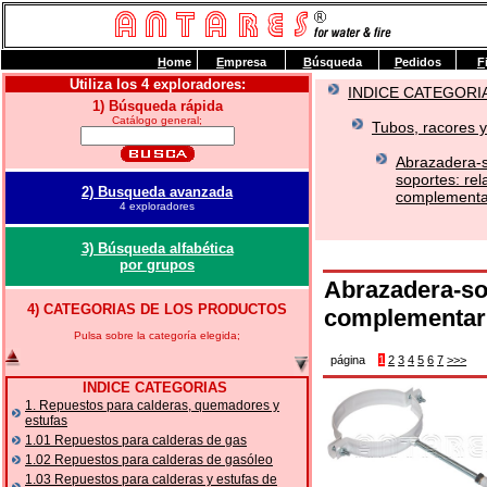
H
ome
E
mpresa
B
úsqueda
P
edidos
F
Utiliza los 4 exploradores:
INDICE CATEGORI
1) Búsqueda rápida
Catálogo general;
Tubos, racores y 
Abrazadera-s
soportes: rel
2) Busqueda avanzada
complementar
4 exploradores
3) Búsqueda alfabética
por grupos
Abrazadera-sop
4) CATEGORIAS DE LOS PRODUCTOS
complementar
Pulsa sobre la categoría elegida;
página
1
2
3
4
5
6
7
>>>
INDICE CATEGORIAS
1. Repuestos para calderas, quemadores y
estufas
1.01 Repuestos para calderas de gas
1.02 Repuestos para calderas de gasóleo
1.03 Repuestos para calderas y estufas de