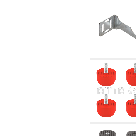
4.03 Control presión y nivel - artículos
relacionados
4.04 Riego
4.05 Bombas de circulación
4.06 Bombas de recirculación
4.07 Circuladores - artículos relacionados y
complementarios
4.11 Bombas auxiliares para quemadores de
gasóleo
4.12 Bombas para quemadores de gasóleo y
artículos relacionados y complementarios
5. Termorregulación
5.00 Válvulas para radiadores
5.01 Termostatos
5.02 Humedostatos
5.03 Reguladores electrónicos de temperatura
5.04 Válvulas de zona y válvulas motorizadas,
electrotérmica y similares
5.05 Mezclado eléctrico y termostático
5.06 Servomotores y actuadores eléctricos y
termostáticos y relacionadas
5.07 Centralitas para bajar la temperatura y
modulos premontados
5.08 Interruptores horarios y cuentahoras
5.10 Electroválvulas
6. Tubos, racores y válvulas