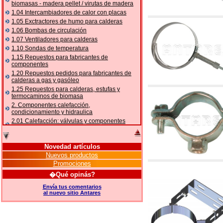
biomasas - madera pellet / virutas de madera
1.04 Intercambiadores de calor con placas
1.05 Exctractores de humo para calderas
1.06 Bombas de circulación
1.07 Ventiladores para calderas
1.10 Sondas de temperatura
1.15 Repuestos para fabricantes de
componentes
1.20 Repuestos pedidos para fabricantes de
calderas a gas y gasóleo
1.25 Repuestos para calderas, estufas y
termocaminos de biomasa
2. Componentes calefacción,
condicionamiento y hidraulica
2.01 Calefacción: válvulas y componentes
relacionados y complementarios
2.05 BOMBAS DE CALOR: válvulas y
accesorios
Novedad artículos
2.10 Termorregulación instalaciones
Nuevos productos
2.15 Acondicionamiento: válvulas y
Promociones
componentes relacionados y complementarios
�Qué opinás?
2.16 Gas: componentes para tubería,
relacionados y complementarios
Envía tus comentarios
al nuevo sitio Antares
2.17 Gasóleo: componentes para tubería,
relacionados y complementarios
2.18 Solar: tubería, válvulas, relacionados y
complementarios para instalacione solares