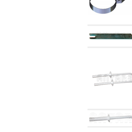
2.19 Pellet y virutas de madera: componentes
para tubería alimentacíon calderas y estufas
2.30 Tubería, racores relacionados y
complementarios para construcción de
instalaciones hidráulicas
2.35 Intercambiadores de calor
2.40 Tratamiento y control agua
2.45 Presión, temperatura, nivel y flujo de la
agua: control y regulación
2.60 Bombas de recirculación agua caliente
sanitarios - ACS: relacionados y
complementarios
2.70 Grifería sanitaria: artículos relacionados y
complementarios
2.75 Tubería de desagüe: sifones, piletas,
cisternas de desaje, artículos relacionados y
complementarios
2.85 Abrazadera-soportes, estantes y
soportes: relacionados y complementarios
2.88 Sellantes, guarniciones y materiales
sellantes hidráulicas
3. Componentes para solar y biomasas
3.01 Solar: componentes de instalación
3.05 Biomasas: componentes de central
térmica
4. Bombas, circuladores y relacionados
4.01 Bombas de elevación agua
4.02 Grupos de bombeo y presurización agua