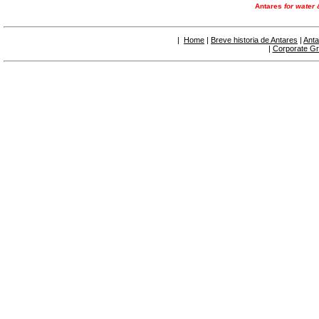
6.50 Sellantes y materiales hidráulicos
Antares
for water 
7. Instrumentos, herramientas y productos de
mantenimiento
7.05 Herramientas de trabajo
|
Home
|
Breve historia de Antares
|
Anta
|
Corporate G
7.10 Instrumentos de trabajo
7.15 Productos operaciones de mantenimiento