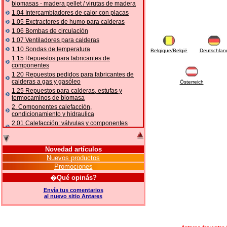
biomasas - madera pellet / virutas de madera
1.04 Intercambiadores de calor con placas
1.05 Exctractores de humo para calderas
1.06 Bombas de circulación
1.07 Ventiladores para calderas
1.10 Sondas de temperatura
Belgique/België
Deutschlan
1.15 Repuestos para fabricantes de
componentes
1.20 Repuestos pedidos para fabricantes de
calderas a gas y gasóleo
Österreich
1.25 Repuestos para calderas, estufas y
termocaminos de biomasa
2. Componentes calefacción,
condicionamiento y hidraulica
2.01 Calefacción: válvulas y componentes
relacionados y complementarios
2.05 BOMBAS DE CALOR: válvulas y
accesorios
Novedad artículos
2.10 Termorregulación instalaciones
Nuevos productos
2.15 Acondicionamiento: válvulas y
Promociones
componentes relacionados y complementarios
�Qué opinás?
2.16 Gas: componentes para tubería,
relacionados y complementarios
Envía tus comentarios
al nuevo sitio Antares
2.17 Gasóleo: componentes para tubería,
relacionados y complementarios
2.18 Solar: tubería, válvulas, relacionados y
complementarios para instalacione solares