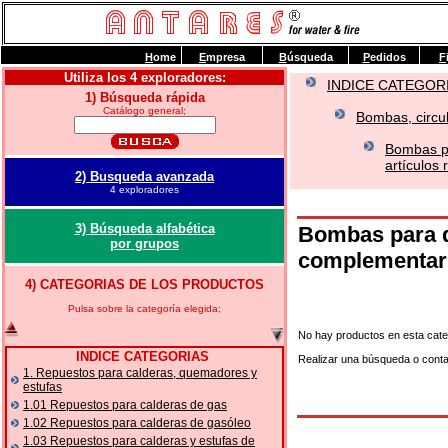
H
ome
E
mpresa
B
úsqueda
P
edidos
F
Utiliza los 4 exploradores:
INDICE CATEGOR
1) Búsqueda rápida
Catálogo general;
Bombas, circul
Bombas p
artículos
2) Busqueda avanzada
4 exploradores
3) Búsqueda alfabética
Bombas para q
por grupos
complementar
4) CATEGORIAS DE LOS PRODUCTOS
Pulsa sobre la categoría elegida;
No hay productos en esta cate
INDICE CATEGORIAS
Realizar una búsqueda o cont
1. Repuestos para calderas, quemadores y
estufas
1.01 Repuestos para calderas de gas
1.02 Repuestos para calderas de gasóleo
1.03 Repuestos para calderas y estufas de