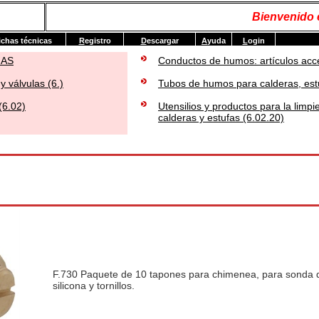
Bienvenido
ichas técnicas
R
egistro
D
escargar
A
yuda
L
ogin
IAS
Conductos de humos: artículos acc
y válvulas (6.)
Tubos de humos para calderas, est
(6.02)
Utensilios y productos para la limp
calderas y estufas (6.02.20)
F.730 Paquete de 10 tapones para chimenea, para sonda 
silicona y tornillos.