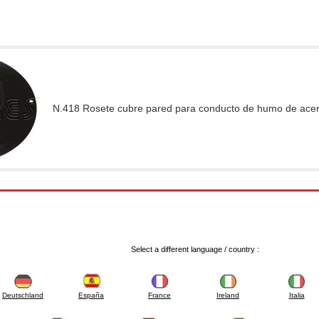
N.418 Rosete cubre pared para conducto de humo de acero
Select a different language / country :
Deutschland
España
France
Ireland
Italia