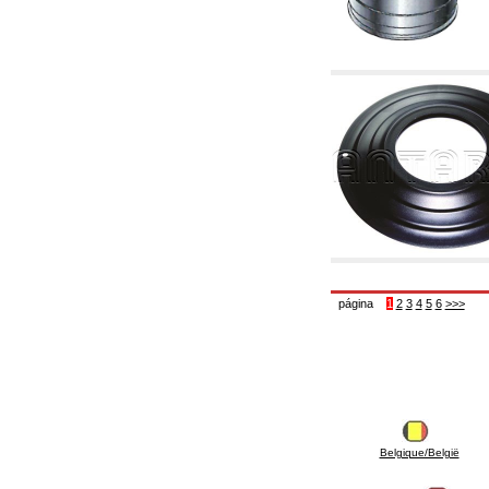
6.01 Tubería
6.02 Fumistería
6.03 Colectores de distribución
6.04 Racores clasicos en latón con rosca
6.05 Racores para tubos de cobre
6.06 Racores para tubos de polietileno y
multicapa
6.08 Racores para tubo inox ondulado CSST y
artículos relacionados y complementarios
6.10 Racores para radiadores
6.12 Tapones de plástico de obra para la
protección y ensayo de presión instalaciones
6.15 Bridas de conexión y artículos
complementarios
6.18 Abrazadera-soportes, estantes y
soportes: relacionados y complementarios
6.20 Válvulas y componentes para
página
1
2
3
4
5
6
>>>
instalaciones de cobre para fontanería
6.25 Válvulas y componentes para tubería gas
6.30 Válvulas y componentes para tubería
gasóleo
6.33 Válvulas y componentes para calderas y
caldera-chimeneas de biomasa
6.35 Válvulas y componentes para tubería
alimentación y virutas de madera
Belgique/België
6.40 Tubería, válvulas y componentes para
instalaciones solares