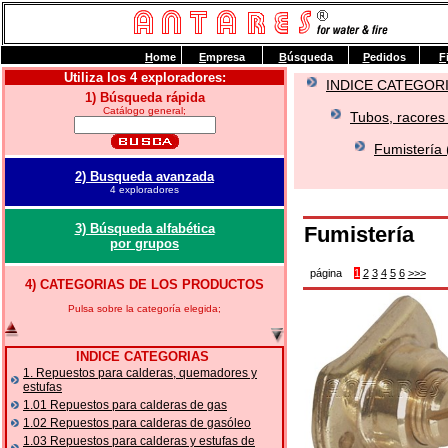
H
ome
E
mpresa
B
úsqueda
P
edidos
F
Utiliza los 4 exploradores:
INDICE CATEGOR
1) Búsqueda rápida
Catálogo general;
Tubos, racores 
Fumistería 
2) Busqueda avanzada
4 exploradores
3) Búsqueda alfabética
Fumistería
por grupos
página
1
2
3
4
5
6
>>>
4) CATEGORIAS DE LOS PRODUCTOS
Pulsa sobre la categoría elegida;
INDICE CATEGORIAS
1. Repuestos para calderas, quemadores y
estufas
1.01 Repuestos para calderas de gas
1.02 Repuestos para calderas de gasóleo
1.03 Repuestos para calderas y estufas de