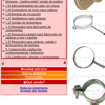
biomasas - madera pellet / virutas de madera
1.04 Intercambiadores de calor con placas
1.05 Exctractores de humo para calderas
1.06 Bombas de circulación
1.07 Ventiladores para calderas
1.10 Sondas de temperatura
1.15 Repuestos para fabricantes de
componentes
1.20 Repuestos pedidos para fabricantes de
calderas a gas y gasóleo
1.25 Repuestos para calderas, estufas y
termocaminos de biomasa
2. Componentes calefacción,
condicionamiento y hidraulica
2.01 Calefacción: válvulas y componentes
relacionados y complementarios
2.05 BOMBAS DE CALOR: válvulas y
accesorios
Novedad artículos
2.10 Termorregulación instalaciones
Nuevos productos
2.15 Acondicionamiento: válvulas y
Promociones
componentes relacionados y complementarios
�Qué opinás?
2.16 Gas: componentes para tubería,
relacionados y complementarios
Envía tus comentarios
al nuevo sitio Antares
2.17 Gasóleo: componentes para tubería,
relacionados y complementarios
2.18 Solar: tubería, válvulas, relacionados y
complementarios para instalacione solares