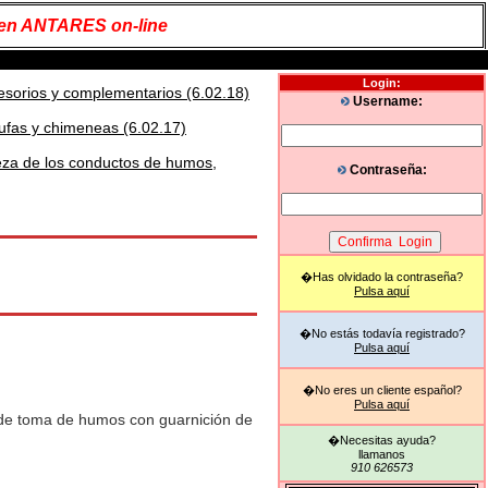
 en ANTARES on-line
Login:
esorios y complementarios (6.02.18)
Username:
ufas y chimeneas (6.02.17)
ieza de los conductos de humos,
Contraseña:
�Has olvidado la contraseña?
Pulsa aquí
�No estás todavía registrado?
Pulsa aquí
�No eres un cliente español?
Pulsa aquí
de toma de humos con guarnición de
�Necesitas ayuda?
llamanos
910 626573