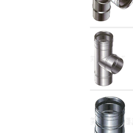
4.03 Control presión y nivel - artículos
relacionados
4.04 Riego
4.05 Bombas de circulación
4.06 Bombas de recirculación
4.07 Circuladores - artículos relacionados y
complementarios
4.11 Bombas auxiliares para quemadores de
gasóleo
4.12 Bombas para quemadores de gasóleo y
artículos relacionados y complementarios
5. Termorregulación
5.00 Válvulas para radiadores
5.01 Termostatos
5.02 Humedostatos
5.03 Reguladores electrónicos de temperatura
5.04 Válvulas de zona y válvulas motorizadas,
electrotérmica y similares
5.05 Mezclado eléctrico y termostático
5.06 Servomotores y actuadores eléctricos y
termostáticos y relacionadas
5.07 Centralitas para bajar la temperatura y
modulos premontados
5.08 Interruptores horarios y cuentahoras
5.10 Electroválvulas
6. Tubos, racores y válvulas