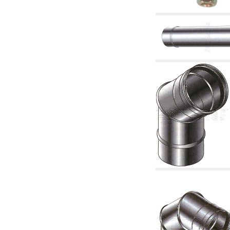
2.19 Pellet y virutas de madera: componentes
para tubería alimentacíon calderas y estufas
2.30 Tubería, racores relacionados y
complementarios para construcción de
instalaciones hidráulicas
2.35 Intercambiadores de calor
2.40 Tratamiento y control agua
2.45 Presión, temperatura, nivel y flujo de la
agua: control y regulación
2.60 Bombas de recirculación agua caliente
sanitarios - ACS: relacionados y
complementarios
2.70 Grifería sanitaria: artículos relacionados y
complementarios
2.75 Tubería de desagüe: sifones, piletas,
cisternas de desaje, artículos relacionados y
complementarios
2.85 Abrazadera-soportes, estantes y
soportes: relacionados y complementarios
2.88 Sellantes, guarniciones y materiales
sellantes hidráulicas
3. Componentes para solar y biomasas
3.01 Solar: componentes de instalación
3.05 Biomasas: componentes de central
térmica
4. Bombas, circuladores y relacionados
4.01 Bombas de elevación agua
4.02 Grupos de bombeo y presurización agua