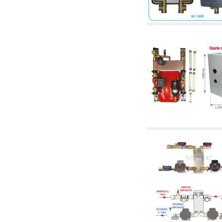
5.08 Interrupteurs horaires et compteur horaire
5.10 Électrovannes
6. Tuyaux, raccords et vannes
6.01 Tuyautterie
6.02 Conduit de fumée
6.03 Collecteurs de distribution
6.04 Raccords en laiton classiques avec
filetage
6.05 Raccords pour tubes en cuivre
6.06 Raccords pour tube en polyéthylène et
multicouches
6.08 Raccords pour tube ondulés en acier
inoxydable CSST et art liés et
complémentaires
6.10 Raccords pour radiateurs
6.12 Bouchons de site en plastique pour la
protection et pour les tests des systèmes de
pression
6.15 Brides de connexion et articles
complémentaires
6.18 Colliers, étagères et supports:
accessoires et complémentaires
6.20 Vannes et composants pour systèmes de
plomberie et de chauffage
6.25 Vannes et composants pour conduites de
gaz
6.30 Vannes et composants pour conduites de