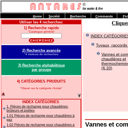
H
ome
S
ociété
R
echerche
C
ommande
F
ic
Utiliser les 4 recherches:
Clique
1) Recherche rapide
"Catalogue général"
INDEX CATÉGORIE
Tuyaux, raccords 
2) Recherche avancée
Vannes et com
"4 moteurs de recherches
chaudières et
thermochemin
3) Recherche alphabétique
(6.33)
par groupe
4) CATÉGORIES PRODUITS
"Cliquer sur la catégorie choisie"
INDEX CATÉGORIES
1. Pièces de rechange pour chaudières,
brûleurs et poêles
1.01 Pièces de rechange pour chaudières à
gaz
Vannes et com
1.02 Pièces de rechange pour chaudières a