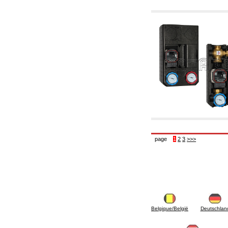
mazout
6.33 Vannes et composants pour chaudières
et thermocheminées à biomasse
6.35 Vannes et composants pour conduites
d'alimentation en granulés et coupeaux de
bois
6.40 Tubes, vannes et composants pour
panneaux solaires
6.50 Joints et matériaux à tenue hydraulique
7. Instrumentation, outils et produit d'entretien
7.05 Outils de travail
7.10 Équipement de travail
7.15 Produit pour opérations d'entretien
page
1
2
3
>>>
Belgique/België
Deutschlan