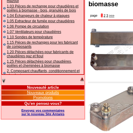
mazout
biomasse
1.03 Pièces de rechange pour chaudières et
poêles à biomasse - bois, granulés de bois
1.04 Ēchangeurs de chaleur à plaques
page
1
2
3
>>>
1.05 Extracteur de fumée pour chaudiéres
1.06 Pompe de circulation
1.07 Ventilateurs pour chaudières
1.10 Sondes de température
1.15 Pièces de rechanges pour les fabricant
de composants
1.20 Pièces détachées pour fabricants de
chaudières gaz et fioul
1.25 Pièces détachées pour chaudières,
poêles et cheminées à biomasse
2. Composant chauffants, conditionnement et
plomberie
2.01 Chauffage: vannes et composants
accessoires et complémentaires
Nouveauté article
2.05 POMPES À CHALEUR : vannes et
Nouveaux produits
accessoires
Promotions
2.10 Thermorégulation des systèmes
Qu'en pensez-vous?
2.15 Conditionnement: vannes et composants
accessoires et complémentaires
Envoyez vos commentaires
2.16 Gaz: composants de tuyauterie,
sur le nouveau Site Antares
accessoires et complémentaires
2.17 Mazout: composants de tuyauterie,
accessoires et complémentaires