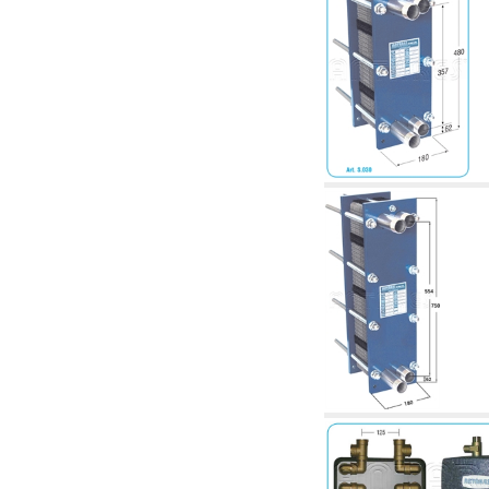
4. Pompes, circulateurs et accessoires
4.01 Pompes de relevage d'eau
4.02 Groupes de pompage et pressurisation
de l'eau
4.03 Articles relatifs au contrôle de la pression
et du niveau
4.04 irrigation
4.05 Pompes de circulation
4.06 Pompes de recirculation
4.07 Circulateurs - articles accessoires et
complémentaires
4.11 Pompes auxiliaires pour brûleurs à
mazout
4.12 Pompes à mazout et brûleurs associés
5. Thermoréglages
5.00 Vannes pour radiateurs
5.01 Thermostats
5.02 Humidistats
5.03 Régulateurs de température
électroniques
5.04 Vannes de zone et vannes motorisées,
électrothermiques et similaires
5.05 Mélange électrique et thermostatique
5.06 Servomoteurs et actionneurs électriques
et thermostatiques et divers et connexes
5.07 Unités abaissement de température et
modules pré-assemblés