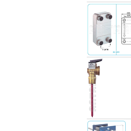
2.18 Solaire: tuyaux, vannes, accessoires et
complémentaires pour les systèmes solaires
2.19 Pellets et coupeaux de biomasse:
composants pour tuyaux alimentation des
chaudières et des poêles
2.30 Tuyaux, raccords connexes et
complémentaires pour les systèmes
hydrauliques
2.35 Échangeurs de chaleur
2.40 Le traitement et le contrôle de l'eau
2.45 Pression, température, niveau et débit
d'eau: contrôle et régulation
2.60 RECYCLAGE ACS: pompes de recyclage
d'eau chaude sanitaire et accessoires et
connexes
2.70 Robinetterie sanitaire: articles
accessoires et complémentaires
2.75 Tuyau d'échappement: siphons, tuyaux
de drainage, boîtes de vidange, articles
accessoires et complémentaires
2.85 Colliers, étagères et supports:
accessoires et complémentaires
2.88 Scellants, joints et matériaux d'étanchéité
hydrauliques
3. Composant solaires et biomasse
3.01 Solaire: composants d'implants
3.05 Biomasse: composants de centrale
thermique