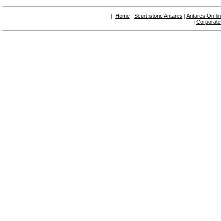
|
Home
|
Scurt istoric Antares
|
Antares On-li
|
Corporate