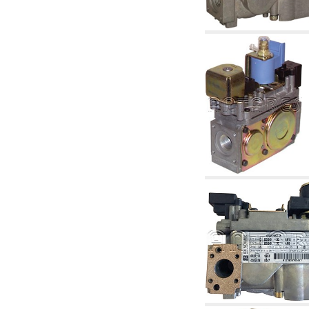
corelate
4.04 Irigații
4.05 Pompe de circulație
4.06 Pompe de recirculatie
4.07 Pompe de circulație - articole corelate și
complementare
4.11 Pompe auxiliare pentru arzătoare pe
motorină
4.12 Pompe pentru arzătoare pe motorină și
corelate
5. Termoreglare
5.00 Robinete pentru radiatori
5.01 Termostate
5.02 Umidostate
5.03 Regulatoare electronice de temperatură
5.04 Vane de zonă și vane motorizate,
electrotermice și conexe
5.05 Amestec electric și termostatic
5.06 Servomotoare și actuatori electrici și
termostatici și diverse și corelate
5.07 Centraline de scădere a temperaturii și
module preasamblate
5.08 Întrerupatoare orare și totalizatoare de
timp
5.10 Electrovane
6. Țeavă, fittinguri și robinete