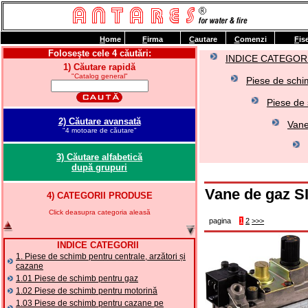
H
ome
F
irma
C
autare
C
omenzi
F
is
Foloseşte cele 4 căutări:
INDICE CATEGORI
1) Căutare rapidă
"Catalog general"
Piese de schim
Piese de 
2) Căutare avansată
Vane
"4 motoare de căutare"
3) Căutare alfabetică
după grupuri
Vane de gaz S
4) CATEGORII PRODUSE
Click deasupra categoria aleasă
pagina
1
2
>>>
INDICE CATEGORII
1. Piese de schimb pentru centrale, arzători și
cazane
1.01 Piese de schimb pentru gaz
1.02 Piese de schimb pentru motorină
1.03 Piese de schimb pentru cazane pe