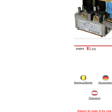
panouri solare
6.50 Sigilanți și materiale de etanșare
hidraulică
7. Instrumente , ustensile și produse pentru
mentenanță
7.05 Ustensile de lucru
7.10 Instrumente de lucru
7.15 Produse pentru opere de întreținere
pagina
1
2
>>>
Belgique/België
Deutschlan
Österreich
Antares for water & fire est