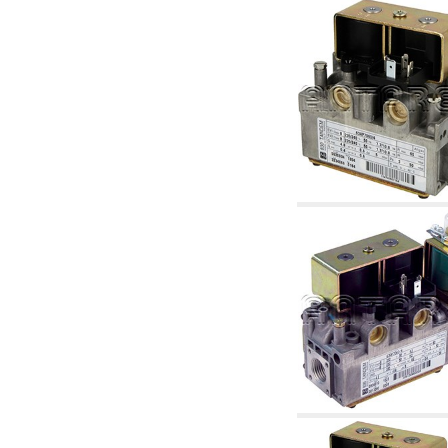
6.01 Tubulaturi
6.02 Coșuri de fum
6.03 Colectoare de distribuție
6.04 Racorduri clasice din alamă cu filet
6.05 Racorduri pentru tuburi din cupru
6.06 Racorduri pentru tub de polietilenă și
multistrat
6.08 Racorduri pentru tub inox ondulat CSST
și articole corelate și complementare
6.10 Racorduri pentru radiatoare
6.12 Dopuri din plastic de șantier pentru
protecție și pentru proba de presiune a
instalațiilor
6.15 Flanșe de conexiune și articole
complementare
6.18 Coliere, console, și suporturi de
susținere: corelate și complementare
6.20 Robinete și componente pentru instalații
hidro-termo-sanitare
6.25 Robinete și componente pentru tubulaturi
de gaz
6.30 Robinete și componente pentru tubulaturi
de gaz
6.33 Robinete și componente pentru centrale
și termoșeminee pe biomase
6.35 Robinete și componente pentru tubulaturi
de alimentare cu peleți și așchii
6.40 Tubulaturi, vane și componente pentru