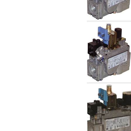
tubulaturi alimentare centrale și cazane
2.30 Tubulaturi, racorduri corelate și
complementare pentru instalații hidraulice
2.35 Schimbatoare de caldura
2.40 Tratamente și control apă
2.45 Presiune, temperatură, nivel și flux al
apei: control și reglare
2.60 Pompe de recirculare apă caldă sanitară
- ACS: corelate și complementare
2.70 Robinetărie sanitară: articole corelate și
complementare
2.75 Tubulatură de evacuare: sifoane, ventile,
rezervoare WC, articole corelate și
complementare
2.85 Coliere, console, și suporturi de
susținere: corelate și complementare
2.88 Sigilanți, garnituri și materiale de
etanșare hidraulică
3. Componente pentru instalații solare și
biomase
3.01 Solare: componente de instalații
3.05 Biomase: componente de centrale
termice
4. Pompe, pompe de circulație și articole
corelate
4.01 Pompe de ridicare a apei
4.02 Grupuri de pompare și presurizare a apei
4.03 Control presiune și nivel - articole