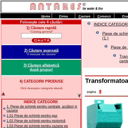
H
ome
F
irma
C
autare
C
omenzi
F
is
Foloseşte cele 4 căutări:
INDICE CATEGORI
1) Căutare rapidă
"Catalog general"
Piese de schim
(1.)
Piese de 
2) Căutare avansată
"4 motoare de căutare"
Tran
cent
3) Căutare alfabetică
după grupuri
Transformatoar
4) CATEGORII PRODUSE
Click deasupra categoria aleasă
pagina
1
INDICE CATEGORII
1. Piese de schimb pentru centrale, arzători și
cazane
1.01 Piese de schimb pentru gaz
1.02 Piese de schimb pentru motorină
1.03 Piese de schimb pentru cazane pe