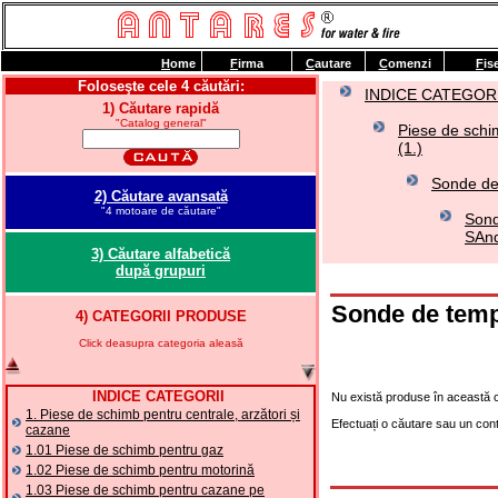
H
ome
F
irma
C
autare
C
omenzi
F
is
Foloseşte cele 4 căutări:
INDICE CATEGORI
1) Căutare rapidă
"Catalog general"
Piese de schim
(1.)
Sonde de
2) Căutare avansată
"4 motoare de căutare"
Sond
SAnd
3) Căutare alfabetică
după grupuri
Sonde de temp
4) CATEGORII PRODUSE
Click deasupra categoria aleasă
INDICE CATEGORII
Nu există produse în această c
1. Piese de schimb pentru centrale, arzători și
Efectuați o căutare sau un con
cazane
1.01 Piese de schimb pentru gaz
1.02 Piese de schimb pentru motorină
1.03 Piese de schimb pentru cazane pe