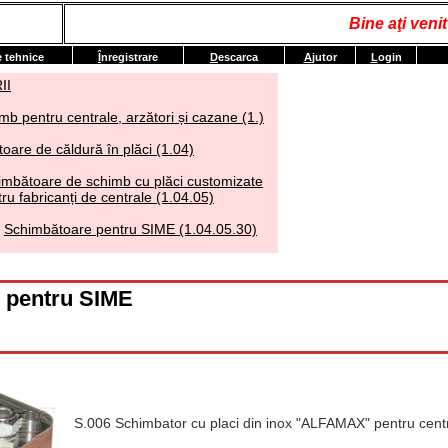
Bine aţi ven
e tehnice
Î
nregistrare
D
escarca
A
jutor
L
ogin
II
mb pentru centrale, arzători și cazane (1.)
oare de căldură în plăci (1.04)
imbătoare de schimb cu plăci customizate
ru fabricanți de centrale (1.04.05)
Schimbătoare pentru SIME (1.04.05.30)
 pentru SIME
S.006 Schimbator cu placi din inox "ALFAMAX" pentru cent