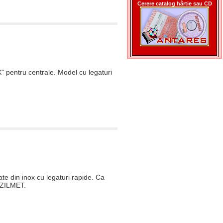
Cerere catalog hârtie sau CD
 pentru centrale. Model cu legaturi
e din inox cu legaturi rapide. Ca
 ZILMET.