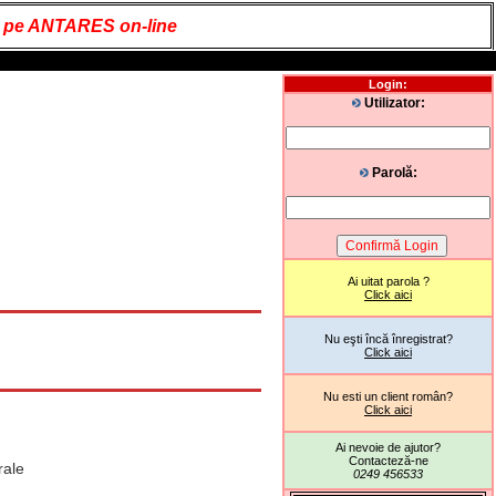
it pe ANTARES on-line
Login:
Utilizator:
Parolă:
Ai uitat parola ?
Click aici
Nu eşti încă înregistrat?
Click aici
Nu esti un client român?
Click aici
Ai nevoie de ajutor?
Contacteză-ne
rale
0249 456533