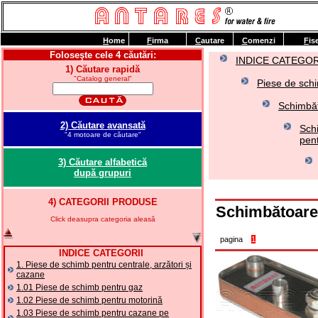
H
ome
F
irma
C
autare
C
omenzi
F
is
Foloseşte cele 4 căutări:
INDICE CATEGOR
1) Căutare rapidă
"Catalog general"
Piese de schi
Schimbăt
2) Căutare avansată
Sch
"4 motoare de căutare"
pent
3) Căutare alfabetică
după grupuri
4) CATEGORII PRODUSE
Schimbătoare
Click deasupra categoria aleasă
pagina
1
INDICE CATEGORII
1. Piese de schimb pentru centrale, arzători și
cazane
1.01 Piese de schimb pentru gaz
1.02 Piese de schimb pentru motorină
1.03 Piese de schimb pentru cazane pe