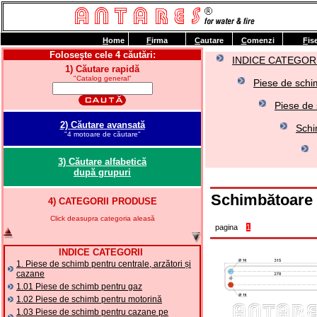
H
ome
F
irma
C
autare
C
omenzi
F
is
Foloseşte cele 4 căutări:
INDICE CATEGORI
1) Căutare rapidă
"Catalog general"
Piese de schim
Piese de 
2) Căutare avansată
Schi
"4 motoare de căutare"
3) Căutare alfabetică
după grupuri
Schimbătoare
4) CATEGORII PRODUSE
Click deasupra categoria aleasă
pagina
1
INDICE CATEGORII
1. Piese de schimb pentru centrale, arzători și
cazane
1.01 Piese de schimb pentru gaz
1.02 Piese de schimb pentru motorină
1.03 Piese de schimb pentru cazane pe