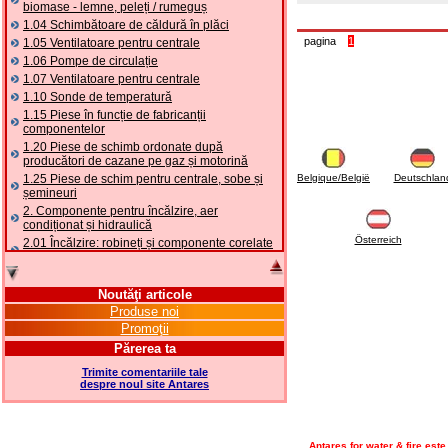
biomase - lemne, peleți / rumeguș
1.04 Schimbătoare de căldură în plăci
pagina
1
1.05 Ventilatoare pentru centrale
1.06 Pompe de circulație
1.07 Ventilatoare pentru centrale
1.10 Sonde de temperatură
1.15 Piese în funcție de fabricanții
componentelor
1.20 Piese de schimb ordonate după
producători de cazane pe gaz și motorină
1.25 Piese de schim pentru centrale, sobe și
Belgique/België
Deutschlan
șemineuri
2. Componente pentru încălzire, aer
condiționat și hidraulică
Österreich
2.01 Încălzire: robineți și componente corelate
și complementare
2.05 POMPE DE CĂLDURĂ: valve și accesorii
2.10 Termoreglare instalații
Noutăţi articole
2.15 Aer condiționat: robineți și componente
Produse noi
corelate și complementare
Promoţii
2.16 Gaz: componente pentru tubulaturi,
Părerea ta
corelate și complementare
Trimite comentariile tale
2.17 Motorină: componente pentru tubulaturi,
despre noul site Antares
coorelate și complementare
2.18 Solare: tubulaturi, robineți, corelate și
complementare pentru instalații solare
2.19 Peleți și așchii: componente pentru
Antares for water & fire est