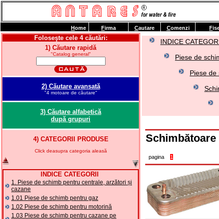
H
ome
F
irma
C
autare
C
omenzi
F
is
Foloseşte cele 4 căutări:
INDICE CATEGORI
1) Căutare rapidă
"Catalog general"
Piese de schim
Piese de 
2) Căutare avansată
Schi
"4 motoare de căutare"
3) Căutare alfabetică
după grupuri
Schimbătoare
4) CATEGORII PRODUSE
Click deasupra categoria aleasă
pagina
1
INDICE CATEGORII
1. Piese de schimb pentru centrale, arzători și
cazane
1.01 Piese de schimb pentru gaz
1.02 Piese de schimb pentru motorină
1.03 Piese de schimb pentru cazane pe