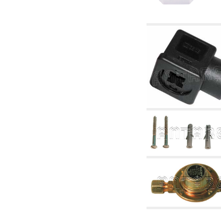
6.01 Tubulaturi
6.02 Coșuri de fum
6.03 Colectoare de distribuție
6.04 Racorduri clasice din alamă cu filet
6.05 Racorduri pentru tuburi din cupru
6.06 Racorduri pentru tub de polietilenă și
multistrat
6.08 Racorduri pentru tub inox ondulat CSST
și articole corelate și complementare
6.10 Racorduri pentru radiatoare
6.12 Dopuri din plastic de șantier pentru
protecție și pentru proba de presiune a
instalațiilor
6.15 Flanșe de conexiune și articole
complementare
6.18 Coliere, console, și suporturi de
susținere: corelate și complementare
6.20 Robinete și componente pentru instalații
hidro-termo-sanitare
6.25 Robinete și componente pentru tubulaturi
de gaz
6.30 Robinete și componente pentru tubulaturi
de gaz
6.33 Robinete și componente pentru centrale
și termoșeminee pe biomase
6.35 Robinete și componente pentru tubulaturi
de alimentare cu peleți și așchii
6.40 Tubulaturi, vane și componente pentru