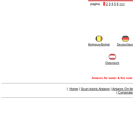
panouri solare
pagina
1
2
3
4
5
6
>>>
6.50 Sigilanți și materiale de etanșare
hidraulică
7. Instrumente , ustensile și produse pentru
mentenanță
7.05 Ustensile de lucru
7.10 Instrumente de lucru
7.15 Produse pentru opere de întreținere
Belgique/België
Deutschlan
Österreich
Antares for water & fire est
|
Home
|
Scurt istoric Antares
|
Antares On-li
|
Corporate