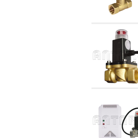
corelate
4.04 Irigații
4.05 Pompe de circulație
4.06 Pompe de recirculatie
4.07 Pompe de circulație - articole corelate și
complementare
4.11 Pompe auxiliare pentru arzătoare pe
motorină
4.12 Pompe pentru arzătoare pe motorină și
corelate
5. Termoreglare
5.00 Robinete pentru radiatori
5.01 Termostate
5.02 Umidostate
5.03 Regulatoare electronice de temperatură
5.04 Vane de zonă și vane motorizate,
electrotermice și conexe
5.05 Amestec electric și termostatic
5.06 Servomotoare și actuatori electrici și
termostatici și diverse și corelate
5.07 Centraline de scădere a temperaturii și
module preasamblate
5.08 Întrerupatoare orare și totalizatoare de
timp
5.10 Electrovane
6. Țeavă, fittinguri și robinete