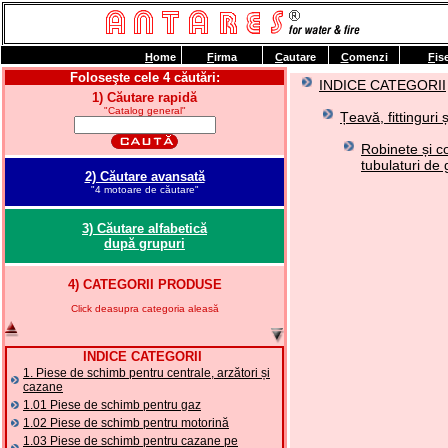
H
ome
F
irma
C
autare
C
omenzi
F
is
Foloseşte cele 4 căutări:
INDICE CATEGORII
1) Căutare rapidă
"Catalog general"
Țeavă, fittinguri 
Robinete și 
tubulaturi de 
2) Căutare avansată
"4 motoare de căutare"
3) Căutare alfabetică
după grupuri
4) CATEGORII PRODUSE
Click deasupra categoria aleasă
INDICE CATEGORII
1. Piese de schimb pentru centrale, arzători și
cazane
1.01 Piese de schimb pentru gaz
1.02 Piese de schimb pentru motorină
1.03 Piese de schimb pentru cazane pe