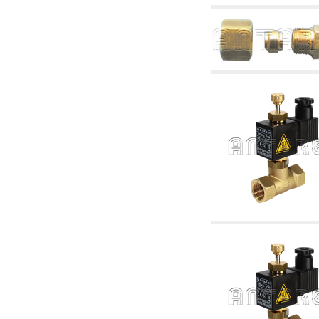
tubulaturi alimentare centrale și cazane
2.30 Tubulaturi, racorduri corelate și
complementare pentru instalații hidraulice
2.35 Schimbatoare de caldura
2.40 Tratamente și control apă
2.45 Presiune, temperatură, nivel și flux al
apei: control și reglare
2.60 Pompe de recirculare apă caldă sanitară
- ACS: corelate și complementare
2.70 Robinetărie sanitară: articole corelate și
complementare
2.75 Tubulatură de evacuare: sifoane, ventile,
rezervoare WC, articole corelate și
complementare
2.85 Coliere, console, și suporturi de
susținere: corelate și complementare
2.88 Sigilanți, garnituri și materiale de
etanșare hidraulică
3. Componente pentru instalații solare și
biomase
3.01 Solare: componente de instalații
3.05 Biomase: componente de centrale
termice
4. Pompe, pompe de circulație și articole
corelate
4.01 Pompe de ridicare a apei
4.02 Grupuri de pompare și presurizare a apei
4.03 Control presiune și nivel - articole