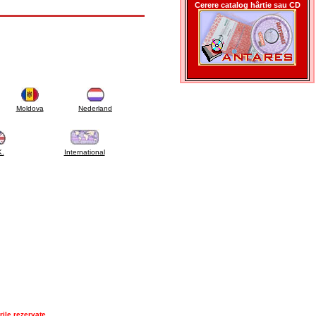
Cerere catalog hârtie sau CD
Moldova
Nederland
K.
International
rile rezervate