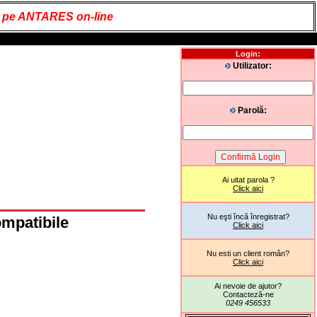
it pe ANTARES on-line
Login:
Utilizator:
Parolă:
Ai uitat parola ?
Click aici
Nu eşti încă înregistrat?
ompatibile
Click aici
Nu esti un client român?
Click aici
Ai nevoie de ajutor?
Contacteză-ne
0249 456533