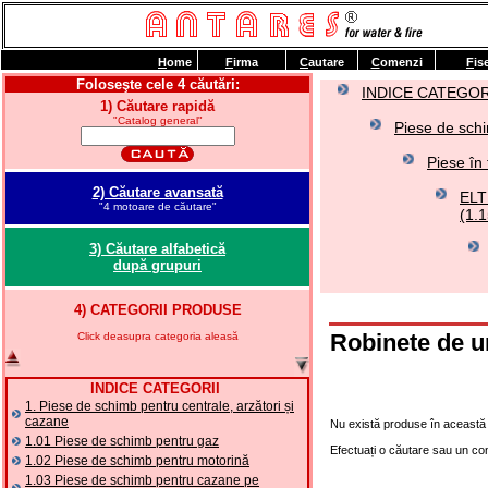
H
ome
F
irma
C
autare
C
omenzi
F
is
Foloseşte cele 4 căutări:
INDICE CATEGOR
1) Căutare rapidă
"Catalog general"
Piese de schi
Piese în 
2) Căutare avansată
ELT
"4 motoare de căutare"
(1.1
3) Căutare alfabetică
după grupuri
4) CATEGORII PRODUSE
Robinete de u
Click deasupra categoria aleasă
INDICE CATEGORII
1. Piese de schimb pentru centrale, arzători și
cazane
Nu există produse în această 
1.01 Piese de schimb pentru gaz
Efectuați o căutare sau un co
1.02 Piese de schimb pentru motorină
1.03 Piese de schimb pentru cazane pe