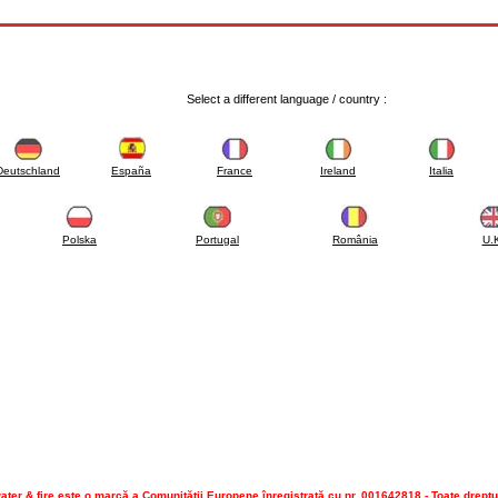
Select a different language / country :
Deutschland
España
France
Ireland
Italia
Polska
Portugal
România
U.
ater & fire este o marcă a Comunităţii Europene înregistrată cu nr. 001642818 - Toate dreptu