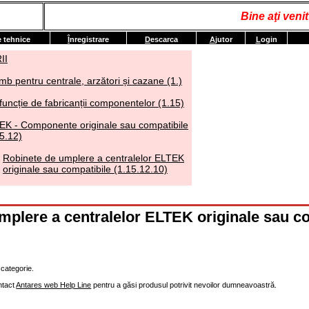
Bine aţi ven
e tehnice
Î
nregistrare
D
escarca
A
jutor
L
ogin
II
mb pentru centrale, arzători și cazane (1.)
funcție de fabricanții componentelor (1.15)
EK - Componente originale sau compatibile
5.12)
Robinete de umplere a centralelor ELTEK
originale sau compatibile (1.15.12.10)
mplere a centralelor ELTEK originale sau c
categorie.
ntact
Antares web Help Line
pentru a găsi produsul potrivit nevoilor dumneavoastră.