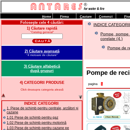
H
ome
F
irma
C
autare
C
omenzi
F
is
Foloseşte cele 4 căutări:
INDICE CATEGORI
1) Căutare rapidă
"Catalog general"
Pompe, pompe de 
corelate (4.)
Pompe de rec
2) Căutare avansată
"4 motoare de căutare"
3) Căutare alfabetică
după grupuri
Pompe de reci
4) CATEGORII PRODUSE
pagina
1
Click deasupra categoria aleasă
INDICE CATEGORII
1. Piese de schimb pentru centrale, arzători și
cazane
1.01 Piese de schimb pentru gaz
1.02 Piese de schimb pentru motorină
1.03 Piese de schimb pentru cazane pe