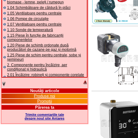
biomase - lemne, peleți / rumeguș
1.04 Schimbătoare de căldură în plăci
1.05 Ventilatoare pentru centrale
1.06 Pompe de circulație
1.07 Ventilatoare pentru centrale
1.10 Sonde de temperatură
1.15 Piese în funcție de fabricanții
componentelor
1.20 Piese de schimb ordonate după
producători de cazane pe gaz și motorină
1.25 Piese de schim pentru centrale, sobe și
șemineuri
2. Componente pentru încălzire, aer
condiționat și hidraulică
2.01 Încălzire: robineți și componente corelate
și complementare
2.05 POMPE DE CĂLDURĂ: valve și accesorii
2.10 Termoreglare instalații
Noutăţi articole
2.15 Aer condiționat: robineți și componente
Produse noi
corelate și complementare
Promoţii
2.16 Gaz: componente pentru tubulaturi,
Părerea ta
corelate și complementare
Trimite comentariile tale
2.17 Motorină: componente pentru tubulaturi,
despre noul site Antares
coorelate și complementare
2.18 Solare: tubulaturi, robineți, corelate și
complementare pentru instalații solare
2.19 Peleți și așchii: componente pentru