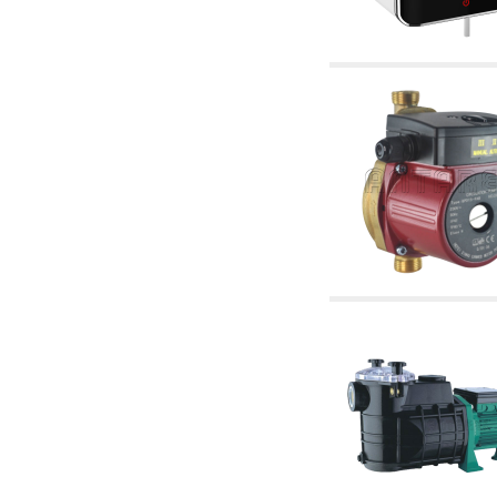
tubulaturi alimentare centrale și cazane
2.30 Tubulaturi, racorduri corelate și
complementare pentru instalații hidraulice
2.35 Schimbatoare de caldura
2.40 Tratamente și control apă
2.45 Presiune, temperatură, nivel și flux al
apei: control și reglare
2.60 Pompe de recirculare apă caldă sanitară
- ACS: corelate și complementare
2.70 Robinetărie sanitară: articole corelate și
complementare
2.75 Tubulatură de evacuare: sifoane, ventile,
rezervoare WC, articole corelate și
complementare
2.85 Coliere, console, și suporturi de
susținere: corelate și complementare
2.88 Sigilanți, garnituri și materiale de
etanșare hidraulică
3. Componente pentru instalații solare și
biomase
3.01 Solare: componente de instalații
3.05 Biomase: componente de centrale
termice
4. Pompe, pompe de circulație și articole
corelate
4.01 Pompe de ridicare a apei
4.02 Grupuri de pompare și presurizare a apei
4.03 Control presiune și nivel - articole