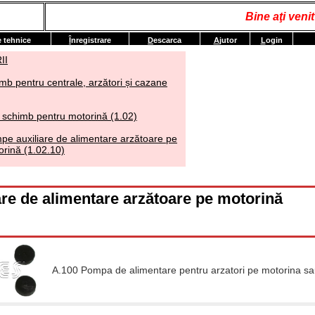
Bine aţi ven
e tehnice
Î
nregistrare
D
escarca
A
jutor
L
ogin
II
mb pentru centrale, arzători și cazane
 schimb pentru motorină (1.02)
pe auxiliare de alimentare arzătoare pe
orină (1.02.10)
re de alimentare arzătoare pe motorină
A.100 Pompa de alimentare pentru arzatori pe motorina sau