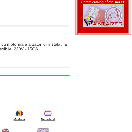
Cerere catalog hârtie sau CD
u motorina a arzatorilor instalati la
exibile. 230V - 150W.
Moldova
Nederland