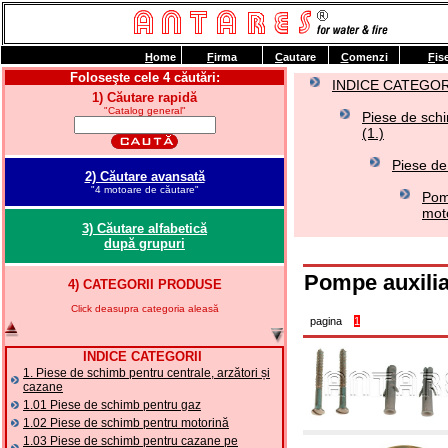
H
ome
F
irma
C
autare
C
omenzi
F
is
Foloseşte cele 4 căutări:
INDICE CATEGOR
1) Căutare rapidă
"Catalog general"
Piese de schi
(1.)
Piese de
2) Căutare avansată
"4 motoare de căutare"
Pom
mot
3) Căutare alfabetică
după grupuri
Pompe auxilia
4) CATEGORII PRODUSE
Click deasupra categoria aleasă
pagina
1
INDICE CATEGORII
1. Piese de schimb pentru centrale, arzători și
cazane
1.01 Piese de schimb pentru gaz
1.02 Piese de schimb pentru motorină
1.03 Piese de schimb pentru cazane pe