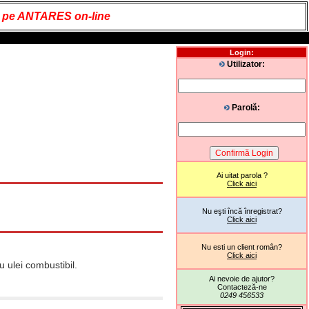
it pe ANTARES on-line
Login:
Utilizator:
Parolă:
Ai uitat parola ?
Click aici
Nu eşti încă înregistrat?
Click aici
Nu esti un client român?
Click aici
 ulei combustibil.
Ai nevoie de ajutor?
Contacteză-ne
0249 456533