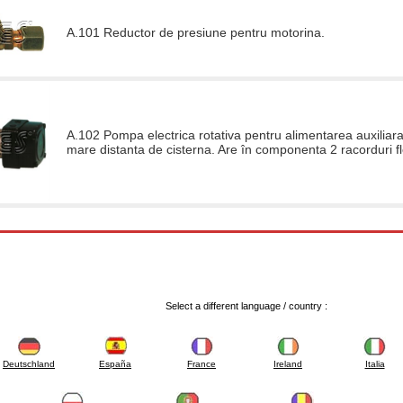
A.101 Reductor de presiune pentru motorina.
A.102 Pompa electrica rotativa pentru alimentarea auxiliara c
mare distanta de cisterna. Are în componenta 2 racorduri fl
Select a different language / country :
Deutschland
España
France
Ireland
Italia