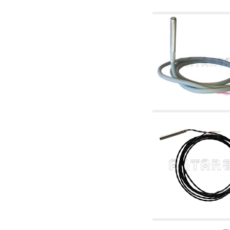
tubulaturi alimentare centrale și cazane
2.30 Tubulaturi, racorduri corelate și
complementare pentru instalații hidraulice
2.35 Schimbatoare de caldura
2.40 Tratamente și control apă
2.45 Presiune, temperatură, nivel și flux al
apei: control și reglare
2.60 Pompe de recirculare apă caldă sanitară
- ACS: corelate și complementare
2.70 Robinetărie sanitară: articole corelate și
complementare
2.75 Tubulatură de evacuare: sifoane, ventile,
rezervoare WC, articole corelate și
complementare
2.85 Coliere, console, și suporturi de
susținere: corelate și complementare
2.88 Sigilanți, garnituri și materiale de
etanșare hidraulică
3. Componente pentru instalații solare și
biomase
3.01 Solare: componente de instalații
3.05 Biomase: componente de centrale
termice
4. Pompe, pompe de circulație și articole
corelate
4.01 Pompe de ridicare a apei
4.02 Grupuri de pompare și presurizare a apei
4.03 Control presiune și nivel - articole