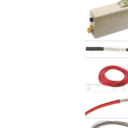
corelate
4.04 Irigații
4.05 Pompe de circulație
4.06 Pompe de recirculatie
4.07 Pompe de circulație - articole corelate și
complementare
4.11 Pompe auxiliare pentru arzătoare pe
motorină
4.12 Pompe pentru arzătoare pe motorină și
corelate
5. Termoreglare
5.00 Robinete pentru radiatori
5.01 Termostate
5.02 Umidostate
5.03 Regulatoare electronice de temperatură
5.04 Vane de zonă și vane motorizate,
electrotermice și conexe
5.05 Amestec electric și termostatic
5.06 Servomotoare și actuatori electrici și
termostatici și diverse și corelate
5.07 Centraline de scădere a temperaturii și
module preasamblate
5.08 Întrerupatoare orare și totalizatoare de
timp
5.10 Electrovane
6. Țeavă, fittinguri și robinete