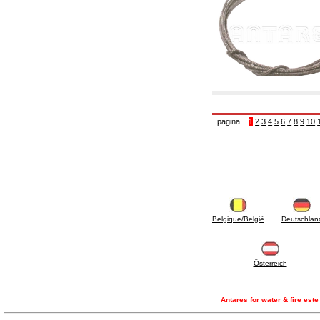
6.01 Tubulaturi
6.02 Coșuri de fum
6.03 Colectoare de distribuție
6.04 Racorduri clasice din alamă cu filet
6.05 Racorduri pentru tuburi din cupru
6.06 Racorduri pentru tub de polietilenă și
multistrat
6.08 Racorduri pentru tub inox ondulat CSST
și articole corelate și complementare
6.10 Racorduri pentru radiatoare
pagina
1
2
3
4
5
6
7
8
9
10
6.12 Dopuri din plastic de șantier pentru
protecție și pentru proba de presiune a
instalațiilor
6.15 Flanșe de conexiune și articole
complementare
6.18 Coliere, console, și suporturi de
susținere: corelate și complementare
6.20 Robinete și componente pentru instalații
hidro-termo-sanitare
Belgique/België
Deutschlan
6.25 Robinete și componente pentru tubulaturi
de gaz
6.30 Robinete și componente pentru tubulaturi
de gaz
Österreich
6.33 Robinete și componente pentru centrale
și termoșeminee pe biomase
6.35 Robinete și componente pentru tubulaturi
Antares for water & fire est
de alimentare cu peleți și așchii
6.40 Tubulaturi, vane și componente pentru