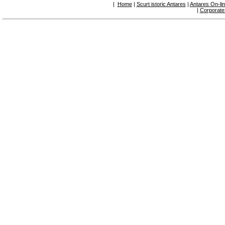
|
Home
|
Scurt istoric Antares
|
Antares On-li
panouri solare
|
Corporate
6.50 Sigilanți și materiale de etanșare
hidraulică
7. Instrumente , ustensile și produse pentru
mentenanță
7.05 Ustensile de lucru
7.10 Instrumente de lucru
7.15 Produse pentru opere de întreținere