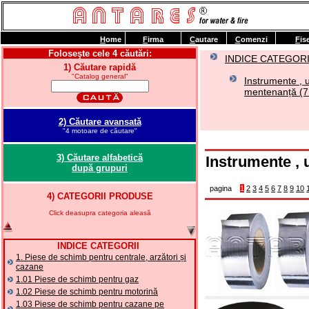
H
ome
F
irma
C
autare
C
omenzi
F
is
Foloseşte cele 4 căutări:
INDICE CATEGORI
1) Căutare rapidă
"Catalog general"
Instrumente , 
mentenanță (7
2) Căutare avansată
"4 motoare de căutare"
3) Căutare alfabetică
Instrumente , 
după grupuri
pagina
1
2
3
4
5
6
7
8
9
10
4) CATEGORII PRODUSE
Click deasupra categoria aleasă
INDICE CATEGORII
1. Piese de schimb pentru centrale, arzători și
cazane
1.01 Piese de schimb pentru gaz
1.02 Piese de schimb pentru motorină
1.03 Piese de schimb pentru cazane pe