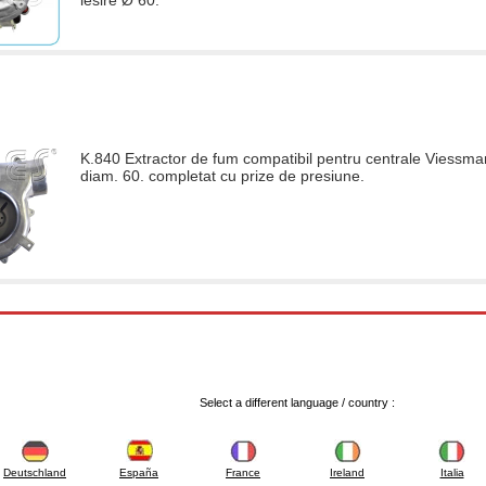
iesire Ø 60.
K.840 Extractor de fum compatibil pentru centrale Viessman
diam. 60. completat cu prize de presiune.
Select a different language / country :
Deutschland
España
France
Ireland
Italia