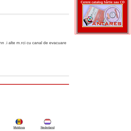
Cerere catalog hârtie sau CD
n .i alte m.rci cu canal de evacuare
Moldova
Nederland