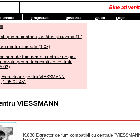
Bine aţi ven
e tehnice
Î
nregistrare
D
escarca
A
jutor
L
ogin
II
mb pentru centrale, arzători și cazane (1.)
are pentru centrale (1.05)
ractoare de fum pentru centrale pe gaz
omizate pentru fabricanți de centrale
5.02)
Extractoare pentru VIESSMANN
(1.05.02.45)
pentru VIESSMANN
K.830 Extractor de fum compatibil cu centrale "VIESSMANN