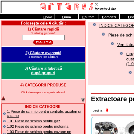
H
ome
F
irma
C
autare
C
omenzi
F
is
Foloseşte cele 4 căutări:
INDICE CATEGOR
1) Căutare rapidă
"Catalog general"
Piese de schi
Ventilato
2) Căutare avansată
Ext
"4 motoare de căutare"
cust
(1.0
3) Căutare alfabetică
după grupuri
4) CATEGORII PRODUSE
Click deasupra categoria aleasă
Extractoare 
INDICE CATEGORII
pagina
1
1. Piese de schimb pentru centrale, arzători și
cazane
1.01 Piese de schimb pentru gaz
1.02 Piese de schimb pentru motorină
1.03 Piese de schimb pentru cazane pe