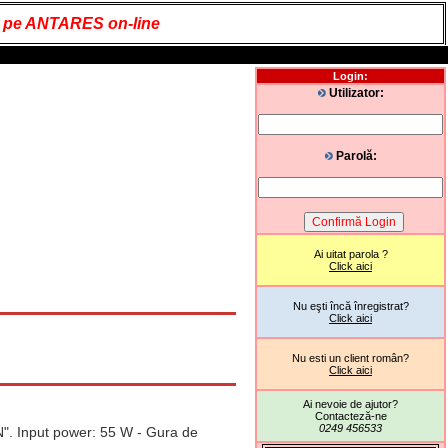
it pe ANTARES on-line
Login:
Utilizator:
Parolă:
Ai uitat parola ?
Click aici
Nu eşti încă înregistrat?
Click aici
Nu esti un client român?
Click aici
Ai nevoie de ajutor?
Contacteză-ne
0249 456533
". Input power: 55 W - Gura de