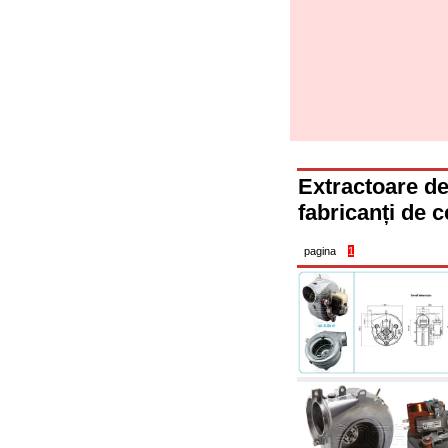
tubulaturi alimentare centrale și cazane
2.30 Tubulaturi, racorduri corelate și
complementare pentru instalații hidraulice
2.35 Schimbatoare de caldura
2.40 Tratamente și control apă
2.45 Presiune, temperatură, nivel și flux al
apei: control și reglare
2.60 Pompe de recirculare apă caldă sanitară
- ACS: corelate și complementare
2.70 Robinetărie sanitară: articole corelate și
complementare
Extractoare de
2.75 Tubulatură de evacuare: sifoane, ventile,
rezervoare WC, articole corelate și
fabricanți de c
complementare
2.85 Coliere, console, și suporturi de
susținere: corelate și complementare
pagina
1
2.88 Sigilanți, garnituri și materiale de
etanșare hidraulică
3. Componente pentru instalații solare și
biomase
3.01 Solare: componente de instalații
3.05 Biomase: componente de centrale
termice
4. Pompe, pompe de circulație și articole
corelate
4.01 Pompe de ridicare a apei
4.02 Grupuri de pompare și presurizare a apei
4.03 Control presiune și nivel - articole