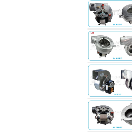
6.01 Tubulaturi
6.02 Coșuri de fum
6.03 Colectoare de distribuție
6.04 Racorduri clasice din alamă cu filet
6.05 Racorduri pentru tuburi din cupru
6.06 Racorduri pentru tub de polietilenă și
multistrat
6.08 Racorduri pentru tub inox ondulat CSST
și articole corelate și complementare
6.10 Racorduri pentru radiatoare
6.12 Dopuri din plastic de șantier pentru
protecție și pentru proba de presiune a
instalațiilor
6.15 Flanșe de conexiune și articole
complementare
6.18 Coliere, console, și suporturi de
susținere: corelate și complementare
6.20 Robinete și componente pentru instalații
hidro-termo-sanitare
6.25 Robinete și componente pentru tubulaturi
de gaz
6.30 Robinete și componente pentru tubulaturi
de gaz
6.33 Robinete și componente pentru centrale
și termoșeminee pe biomase
6.35 Robinete și componente pentru tubulaturi
de alimentare cu peleți și așchii
6.40 Tubulaturi, vane și componente pentru