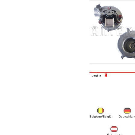
panouri solare
6.50 Sigilanți și materiale de etanșare
hidraulică
7. Instrumente , ustensile și produse pentru
mentenanță
7.05 Ustensile de lucru
7.10 Instrumente de lucru
7.15 Produse pentru opere de întreținere
pagina
1
Belgique/België
Deutschlan