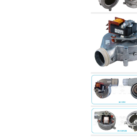
corelate
4.04 Irigații
4.05 Pompe de circulație
4.06 Pompe de recirculatie
4.07 Pompe de circulație - articole corelate și
complementare
4.11 Pompe auxiliare pentru arzătoare pe
motorină
4.12 Pompe pentru arzătoare pe motorină și
corelate
5. Termoreglare
5.00 Robinete pentru radiatori
5.01 Termostate
5.02 Umidostate
5.03 Regulatoare electronice de temperatură
5.04 Vane de zonă și vane motorizate,
electrotermice și conexe
5.05 Amestec electric și termostatic
5.06 Servomotoare și actuatori electrici și
termostatici și diverse și corelate
5.07 Centraline de scădere a temperaturii și
module preasamblate
5.08 Întrerupatoare orare și totalizatoare de
timp
5.10 Electrovane
6. Țeavă, fittinguri și robinete