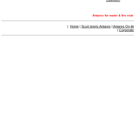
Österreich
Antares for water & fire est
|
Home
|
Scurt istoric Antares
|
Antares On-li
|
Corporate