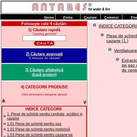
H
ome
F
irma
C
autare
C
omenzi
F
is
Foloseşte cele 4 căutări:
INDICE CATEGORI
1) Căutare rapidă
"Catalog general"
Piese de schimb 
cazane (1.)
Ventilatoare
2) Căutare avansată
"4 motoare de căutare"
Extract
pe gaz 
3) Căutare alfabetică
de cent
după grupuri
4) CATEGORII PRODUSE
Click deasupra categoria aleasă
INDICE CATEGORII
1. Piese de schimb pentru centrale, arzători și
cazane
1.01 Piese de schimb pentru gaz
1.02 Piese de schimb pentru motorină
1.03 Piese de schimb pentru cazane pe