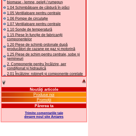
biomase - lemne, peleți / rumeguș
1.04 Schimbătoare de căldură în plăci
1.05 Ventilatoare pentru centrale
1.06 Pompe de circulație
1.07 Ventilatoare pentru centrale
1.10 Sonde de temperatură
1.15 Piese în funcție de fabricanții
componentelor
1.20 Piese de schimb ordonate după
producători de cazane pe gaz și motorină
1.25 Piese de schim pentru centrale, sobe și
șemineuri
2. Componente pentru încălzire, aer
condiționat și hidraulică
2.01 Încălzire: robineți și componente corelate
și complementare
2.05 POMPE DE CĂLDURĂ: valve și accesorii
2.10 Termoreglare instalații
Noutăţi articole
2.15 Aer condiționat: robineți și componente
Produse noi
corelate și complementare
Promoţii
2.16 Gaz: componente pentru tubulaturi,
Părerea ta
corelate și complementare
Trimite comentariile tale
2.17 Motorină: componente pentru tubulaturi,
despre noul site Antares
coorelate și complementare
2.18 Solare: tubulaturi, robineți, corelate și
complementare pentru instalații solare
2.19 Peleți și așchii: componente pentru