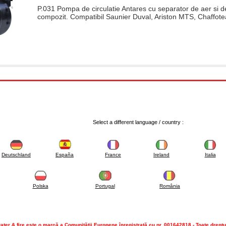
P.031 Pompa de circulatie Antares cu separator de aer si d
compozit. Compatibil Saunier Duval, Ariston MTS, Chaffo
Select a different language / country :
Deutschland
España
France
Ireland
Italia
Polska
Portugal
România
ater & fire este o marcă a Comunităţii Europene înregistrată cu nr. 001642818 - Toate dreptu