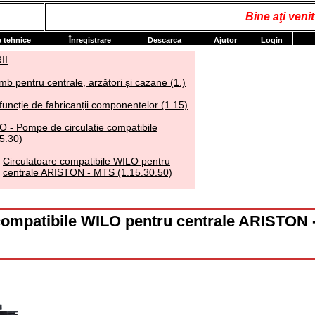
Bine aţi ven
e tehnice
Î
nregistrare
D
escarca
A
jutor
L
ogin
II
mb pentru centrale, arzători și cazane (1.)
funcție de fabricanții componentelor (1.15)
O - Pompe de circulatie compatibile
5.30)
Circulatoare compatibile WILO pentru
centrale ARISTON - MTS (1.15.30.50)
compatibile WILO pentru centrale ARISTON 