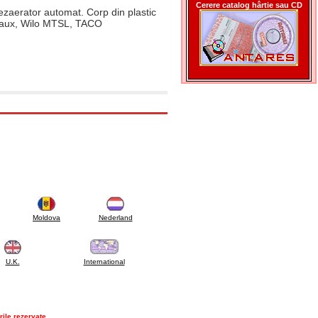
Cerere catalog hârtie sau CD
ezaerator automat. Corp din plastic
teaux, Wilo MTSL, TACO
Moldova
Nederland
U.K.
International
rile rezervate