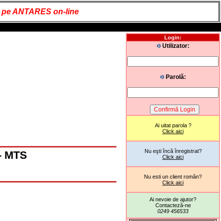
it pe ANTARES on-line
Login:
Utilizator:
Parolă:
Ai uitat parola ?
Click aici
Nu eşti încă înregistrat?
- MTS
Click aici
Nu esti un client român?
Click aici
Ai nevoie de ajutor?
Contacteză-ne
0249 456533