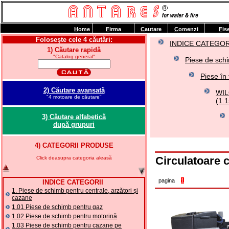
H
ome
F
irma
C
autare
C
omenzi
F
is
Foloseşte cele 4 căutări:
INDICE CATEGOR
1) Căutare rapidă
"Catalog general"
Piese de schi
Piese în 
2) Căutare avansată
WIL
"4 motoare de căutare"
(1.1
3) Căutare alfabetică
după grupuri
4) CATEGORII PRODUSE
Circulatoare 
Click deasupra categoria aleasă
pagina
1
INDICE CATEGORII
1. Piese de schimb pentru centrale, arzători și
cazane
1.01 Piese de schimb pentru gaz
1.02 Piese de schimb pentru motorină
1.03 Piese de schimb pentru cazane pe