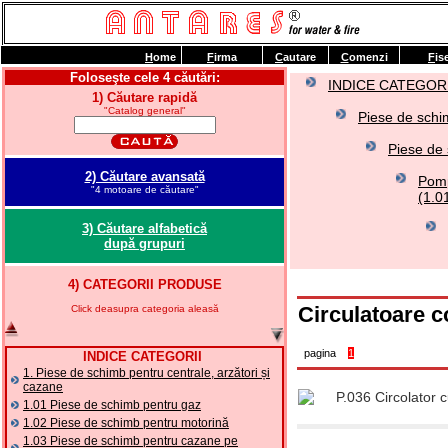
H
ome
F
irma
C
autare
C
omenzi
F
is
Foloseşte cele 4 căutări:
INDICE CATEGORI
1) Căutare rapidă
"Catalog general"
Piese de schim
Piese de 
2) Căutare avansată
Pomp
"4 motoare de căutare"
(1.0
3) Căutare alfabetică
după grupuri
4) CATEGORII PRODUSE
Circulatoare 
Click deasupra categoria aleasă
pagina
1
INDICE CATEGORII
1. Piese de schimb pentru centrale, arzători și
cazane
P.036 Circolator c
1.01 Piese de schimb pentru gaz
1.02 Piese de schimb pentru motorină
1.03 Piese de schimb pentru cazane pe