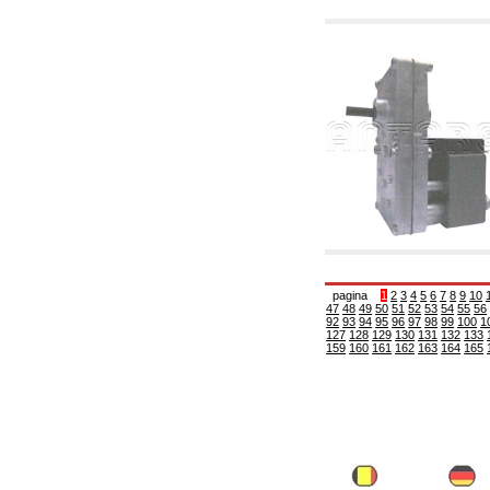
6.01 Tubulaturi
6.02 Coșuri de fum
6.03 Colectoare de distribuție
6.04 Racorduri clasice din alamă cu filet
6.05 Racorduri pentru tuburi din cupru
6.06 Racorduri pentru tub de polietilenă și
multistrat
6.08 Racorduri pentru tub inox ondulat CSST
și articole corelate și complementare
6.10 Racorduri pentru radiatoare
6.12 Dopuri din plastic de șantier pentru
protecție și pentru proba de presiune a
instalațiilor
6.15 Flanșe de conexiune și articole
complementare
6.18 Coliere, console, și suporturi de
susținere: corelate și complementare
pagina
1
2
3
4
5
6
7
8
9
10
47
48
49
50
51
52
53
54
55
56
6.20 Robinete și componente pentru instalații
92
93
94
95
96
97
98
99
100
1
hidro-termo-sanitare
127
128
129
130
131
132
133
6.25 Robinete și componente pentru tubulaturi
159
160
161
162
163
164
165
de gaz
6.30 Robinete și componente pentru tubulaturi
de gaz
6.33 Robinete și componente pentru centrale
și termoșeminee pe biomase
6.35 Robinete și componente pentru tubulaturi
de alimentare cu peleți și așchii
6.40 Tubulaturi, vane și componente pentru