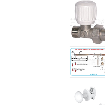
tubulaturi alimentare centrale și cazane
2.30 Tubulaturi, racorduri corelate și
complementare pentru instalații hidraulice
2.35 Schimbatoare de caldura
2.40 Tratamente și control apă
2.45 Presiune, temperatură, nivel și flux al
apei: control și reglare
2.60 Pompe de recirculare apă caldă sanitară
- ACS: corelate și complementare
2.70 Robinetărie sanitară: articole corelate și
complementare
2.75 Tubulatură de evacuare: sifoane, ventile,
rezervoare WC, articole corelate și
complementare
2.85 Coliere, console, și suporturi de
susținere: corelate și complementare
2.88 Sigilanți, garnituri și materiale de
etanșare hidraulică
3. Componente pentru instalații solare și
biomase
3.01 Solare: componente de instalații
3.05 Biomase: componente de centrale
termice
4. Pompe, pompe de circulație și articole
corelate
4.01 Pompe de ridicare a apei
4.02 Grupuri de pompare și presurizare a apei
4.03 Control presiune și nivel - articole