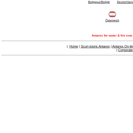
Belgique/België
Deutschlan
panouri solare
6.50 Sigilanți și materiale de etanșare
hidraulică
7. Instrumente , ustensile și produse pentru
Österreich
mentenanță
7.05 Ustensile de lucru
7.10 Instrumente de lucru
Antares for water & fire est
7.15 Produse pentru opere de întreținere
|
Home
|
Scurt istoric Antares
|
Antares On-li
|
Corporate