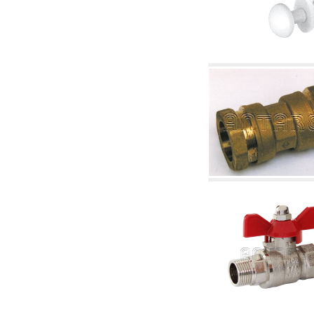
corelate
4.04 Irigații
4.05 Pompe de circulație
4.06 Pompe de recirculatie
4.07 Pompe de circulație - articole corelate și
complementare
4.11 Pompe auxiliare pentru arzătoare pe
motorină
4.12 Pompe pentru arzătoare pe motorină și
corelate
5. Termoreglare
5.00 Robinete pentru radiatori
5.01 Termostate
5.02 Umidostate
5.03 Regulatoare electronice de temperatură
5.04 Vane de zonă și vane motorizate,
electrotermice și conexe
5.05 Amestec electric și termostatic
5.06 Servomotoare și actuatori electrici și
termostatici și diverse și corelate
5.07 Centraline de scădere a temperaturii și
module preasamblate
5.08 Întrerupatoare orare și totalizatoare de
timp
5.10 Electrovane
6. Țeavă, fittinguri și robinete