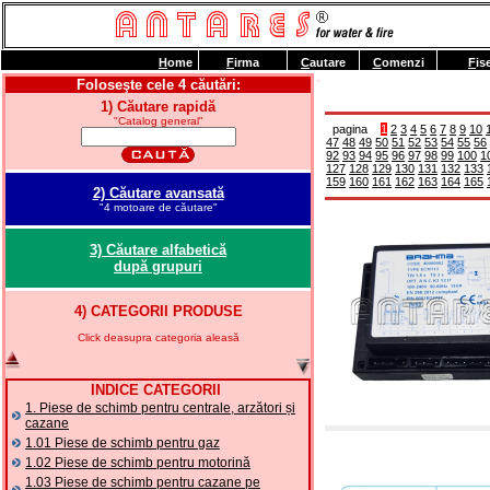
H
ome
F
irma
C
autare
C
omenzi
F
is
Foloseşte cele 4 căutări:
1) Căutare rapidă
"Catalog general"
pagina
1
2
3
4
5
6
7
8
9
10
47
48
49
50
51
52
53
54
55
56
92
93
94
95
96
97
98
99
100
1
127
128
129
130
131
132
133
159
160
161
162
163
164
165
2) Căutare avansată
"4 motoare de căutare"
3) Căutare alfabetică
după grupuri
4) CATEGORII PRODUSE
Click deasupra categoria aleasă
INDICE CATEGORII
1. Piese de schimb pentru centrale, arzători și
cazane
1.01 Piese de schimb pentru gaz
1.02 Piese de schimb pentru motorină
1.03 Piese de schimb pentru cazane pe