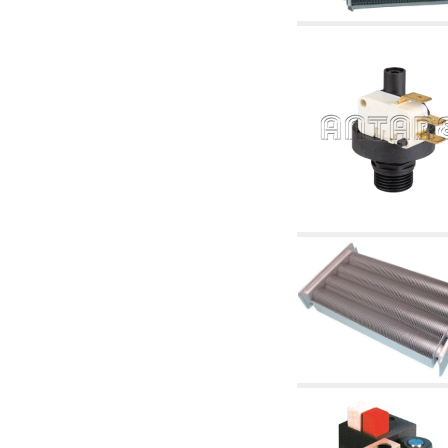
tubulaturi alimentare centrale și cazane
2.30 Tubulaturi, racorduri corelate și
complementare pentru instalații hidraulice
2.35 Schimbatoare de caldura
2.40 Tratamente și control apă
2.45 Presiune, temperatură, nivel și flux al
apei: control și reglare
2.60 Pompe de recirculare apă caldă sanitară
- ACS: corelate și complementare
2.70 Robinetărie sanitară: articole corelate și
complementare
2.75 Tubulatură de evacuare: sifoane, ventile,
rezervoare WC, articole corelate și
complementare
2.85 Coliere, console, și suporturi de
susținere: corelate și complementare
2.88 Sigilanți, garnituri și materiale de
etanșare hidraulică
3. Componente pentru instalații solare și
biomase
3.01 Solare: componente de instalații
3.05 Biomase: componente de centrale
termice
4. Pompe, pompe de circulație și articole
corelate
4.01 Pompe de ridicare a apei
4.02 Grupuri de pompare și presurizare a apei
4.03 Control presiune și nivel - articole