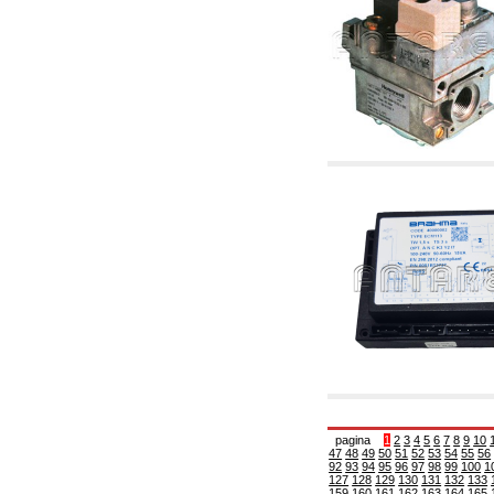
corelate
4.04 Irigații
4.05 Pompe de circulație
4.06 Pompe de recirculatie
4.07 Pompe de circulație - articole corelate și
complementare
4.11 Pompe auxiliare pentru arzătoare pe
motorină
4.12 Pompe pentru arzătoare pe motorină și
corelate
5. Termoreglare
5.00 Robinete pentru radiatori
5.01 Termostate
5.02 Umidostate
5.03 Regulatoare electronice de temperatură
5.04 Vane de zonă și vane motorizate,
electrotermice și conexe
5.05 Amestec electric și termostatic
5.06 Servomotoare și actuatori electrici și
termostatici și diverse și corelate
5.07 Centraline de scădere a temperaturii și
module preasamblate
5.08 Întrerupatoare orare și totalizatoare de
timp
pagina
1
2
3
4
5
6
7
8
9
10
47
48
49
50
51
52
53
54
55
56
5.10 Electrovane
92
93
94
95
96
97
98
99
100
1
6. Țeavă, fittinguri și robinete
127
128
129
130
131
132
133
159
160
161
162
163
164
165