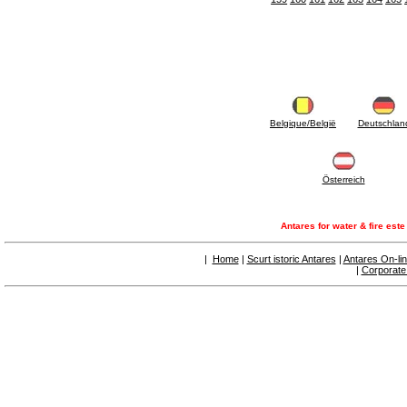
6.01 Tubulaturi
6.02 Coșuri de fum
6.03 Colectoare de distribuție
6.04 Racorduri clasice din alamă cu filet
6.05 Racorduri pentru tuburi din cupru
6.06 Racorduri pentru tub de polietilenă și
multistrat
6.08 Racorduri pentru tub inox ondulat CSST
Belgique/België
Deutschlan
și articole corelate și complementare
6.10 Racorduri pentru radiatoare
6.12 Dopuri din plastic de șantier pentru
protecție și pentru proba de presiune a
Österreich
instalațiilor
6.15 Flanșe de conexiune și articole
complementare
Antares for water & fire est
6.18 Coliere, console, și suporturi de
susținere: corelate și complementare
|
Home
|
Scurt istoric Antares
|
Antares On-li
6.20 Robinete și componente pentru instalații
|
Corporate
hidro-termo-sanitare
6.25 Robinete și componente pentru tubulaturi
de gaz
6.30 Robinete și componente pentru tubulaturi
de gaz
6.33 Robinete și componente pentru centrale
și termoșeminee pe biomase
6.35 Robinete și componente pentru tubulaturi
de alimentare cu peleți și așchii
6.40 Tubulaturi, vane și componente pentru