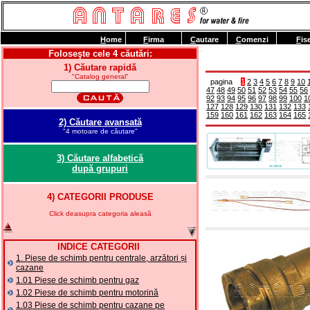
H
ome
F
irma
C
autare
C
omenzi
F
is
Foloseşte cele 4 căutări:
1) Căutare rapidă
"Catalog general"
pagina
1
2
3
4
5
6
7
8
9
10
47
48
49
50
51
52
53
54
55
56
92
93
94
95
96
97
98
99
100
1
127
128
129
130
131
132
133
159
160
161
162
163
164
165
2) Căutare avansată
"4 motoare de căutare"
3) Căutare alfabetică
după grupuri
4) CATEGORII PRODUSE
Click deasupra categoria aleasă
INDICE CATEGORII
1. Piese de schimb pentru centrale, arzători și
cazane
1.01 Piese de schimb pentru gaz
1.02 Piese de schimb pentru motorină
1.03 Piese de schimb pentru cazane pe