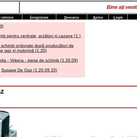
Bine aţi ven
e tehnice
Î
nregistrare
D
escarca
A
jutor
L
ogin
II
mb pentru centrale, arzători și cazane (1.)
 schimb ordonate după producători de
e gaz și motorină (1.20)
tta - Vokera - piese de schimb (1.20.09)
Supape De Gaz (1.20.09.33)
az