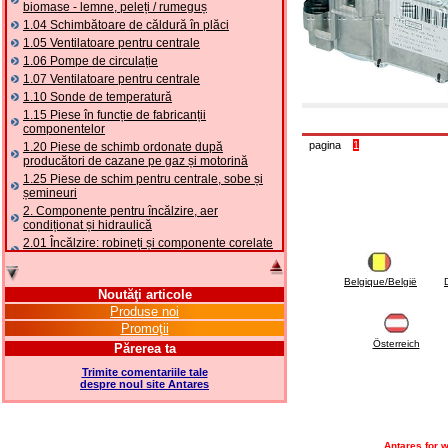
biomase - lemne, peleți / rumeguș
1.04 Schimbătoare de căldură în plăci
1.05 Ventilatoare pentru centrale
1.06 Pompe de circulație
1.07 Ventilatoare pentru centrale
1.10 Sonde de temperatură
1.15 Piese în funcție de fabricanții
componentelor
pagina
1
1.20 Piese de schimb ordonate după
producători de cazane pe gaz și motorină
1.25 Piese de schim pentru centrale, sobe și
șemineuri
2. Componente pentru încălzire, aer
condiționat și hidraulică
2.01 Încălzire: robineți și componente corelate
și complementare
2.05 POMPE DE CĂLDURĂ: valve și accesorii
Belgique/België
2.10 Termoreglare instalații
Noutăţi articole
2.15 Aer condiționat: robineți și componente
Produse noi
corelate și complementare
Promoţii
2.16 Gaz: componente pentru tubulaturi,
Österreich
Părerea ta
corelate și complementare
Trimite comentariile tale
2.17 Motorină: componente pentru tubulaturi,
despre noul site Antares
coorelate și complementare
2.18 Solare: tubulaturi, robineți, corelate și
complementare pentru instalații solare
2.19 Peleți și așchii: componente pentru
Antares for w