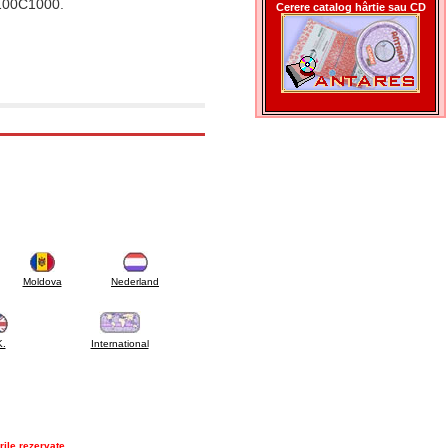
4100C1000.
Cerere catalog hârtie sau CD
Moldova
Nederland
K.
International
rile rezervate