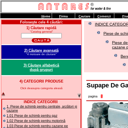
H
ome
F
irma
C
autare
C
omenzi
F
is
Foloseşte cele 4 căutări:
INDICE CATEGOR
1) Căutare rapidă
"Catalog general"
Piese de schi
Piese de
cazane p
2) Căutare avansată
"4 motoare de căutare"
Bere
3) Căutare alfabetică
după grupuri
4) CATEGORII PRODUSE
Supape De G
Click deasupra categoria aleasă
pagina
1
INDICE CATEGORII
1. Piese de schimb pentru centrale, arzători și
cazane
1.01 Piese de schimb pentru gaz
1.02 Piese de schimb pentru motorină
1.03 Piese de schimb pentru cazane pe