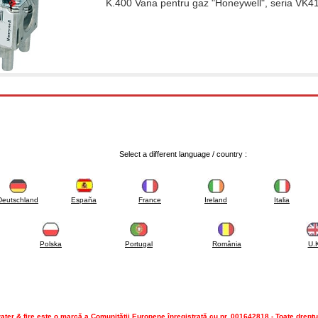
K.400 Vana pentru gaz "Honeywell", seria VK
Select a different language / country :
Deutschland
España
France
Ireland
Italia
Polska
Portugal
România
U.
ater & fire este o marcă a Comunităţii Europene înregistrată cu nr. 001642818 - Toate dreptu