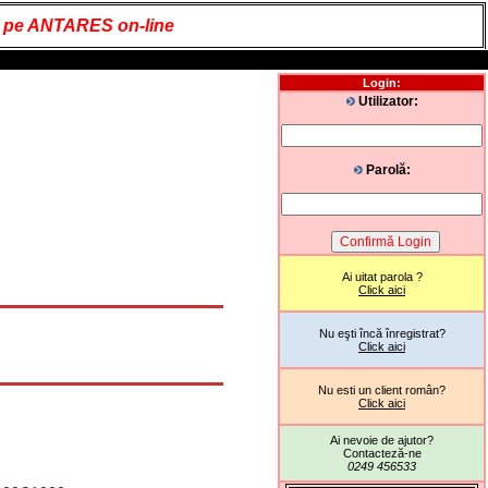
it pe ANTARES on-line
Login:
Utilizator:
Parolă:
Ai uitat parola ?
Click aici
Nu eşti încă înregistrat?
Click aici
Nu esti un client român?
Click aici
Ai nevoie de ajutor?
Contacteză-ne
0249 456533