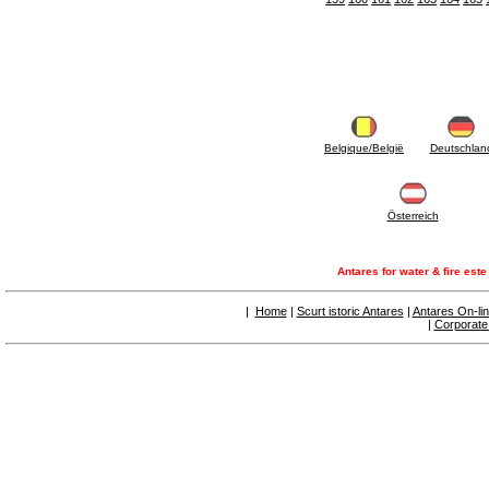
6.01 Tubulaturi
6.02 Coșuri de fum
6.03 Colectoare de distribuție
6.04 Racorduri clasice din alamă cu filet
6.05 Racorduri pentru tuburi din cupru
6.06 Racorduri pentru tub de polietilenă și
multistrat
6.08 Racorduri pentru tub inox ondulat CSST
Belgique/België
Deutschlan
și articole corelate și complementare
6.10 Racorduri pentru radiatoare
6.12 Dopuri din plastic de șantier pentru
protecție și pentru proba de presiune a
Österreich
instalațiilor
6.15 Flanșe de conexiune și articole
complementare
Antares for water & fire est
6.18 Coliere, console, și suporturi de
susținere: corelate și complementare
|
Home
|
Scurt istoric Antares
|
Antares On-li
6.20 Robinete și componente pentru instalații
|
Corporate
hidro-termo-sanitare
6.25 Robinete și componente pentru tubulaturi
de gaz
6.30 Robinete și componente pentru tubulaturi
de gaz
6.33 Robinete și componente pentru centrale
și termoșeminee pe biomase
6.35 Robinete și componente pentru tubulaturi
de alimentare cu peleți și așchii
6.40 Tubulaturi, vane și componente pentru