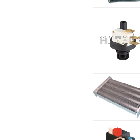
tubulaturi alimentare centrale și cazane
2.30 Tubulaturi, racorduri corelate și
complementare pentru instalații hidraulice
2.35 Schimbatoare de caldura
2.40 Tratamente și control apă
2.45 Presiune, temperatură, nivel și flux al
apei: control și reglare
2.60 Pompe de recirculare apă caldă sanitară
- ACS: corelate și complementare
2.70 Robinetărie sanitară: articole corelate și
complementare
2.75 Tubulatură de evacuare: sifoane, ventile,
rezervoare WC, articole corelate și
complementare
2.85 Coliere, console, și suporturi de
susținere: corelate și complementare
2.88 Sigilanți, garnituri și materiale de
etanșare hidraulică
3. Componente pentru instalații solare și
biomase
3.01 Solare: componente de instalații
3.05 Biomase: componente de centrale
termice
4. Pompe, pompe de circulație și articole
corelate
4.01 Pompe de ridicare a apei
4.02 Grupuri de pompare și presurizare a apei
4.03 Control presiune și nivel - articole