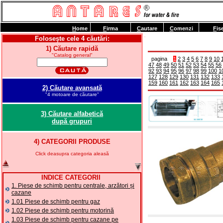
H
ome
F
irma
C
autare
C
omenzi
F
is
Foloseşte cele 4 căutări:
1) Căutare rapidă
"Catalog general"
pagina
1
2
3
4
5
6
7
8
9
10
47
48
49
50
51
52
53
54
55
56
92
93
94
95
96
97
98
99
100
1
127
128
129
130
131
132
133
159
160
161
162
163
164
165
2) Căutare avansată
"4 motoare de căutare"
3) Căutare alfabetică
după grupuri
4) CATEGORII PRODUSE
Click deasupra categoria aleasă
INDICE CATEGORII
1. Piese de schimb pentru centrale, arzători și
cazane
1.01 Piese de schimb pentru gaz
1.02 Piese de schimb pentru motorină
1.03 Piese de schimb pentru cazane pe