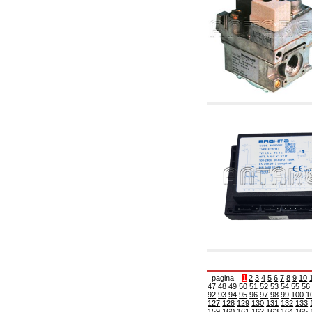
corelate
4.04 Irigații
4.05 Pompe de circulație
4.06 Pompe de recirculatie
4.07 Pompe de circulație - articole corelate și
complementare
4.11 Pompe auxiliare pentru arzătoare pe
motorină
4.12 Pompe pentru arzătoare pe motorină și
corelate
5. Termoreglare
5.00 Robinete pentru radiatori
5.01 Termostate
5.02 Umidostate
5.03 Regulatoare electronice de temperatură
5.04 Vane de zonă și vane motorizate,
electrotermice și conexe
5.05 Amestec electric și termostatic
5.06 Servomotoare și actuatori electrici și
termostatici și diverse și corelate
5.07 Centraline de scădere a temperaturii și
module preasamblate
5.08 Întrerupatoare orare și totalizatoare de
timp
pagina
1
2
3
4
5
6
7
8
9
10
47
48
49
50
51
52
53
54
55
56
5.10 Electrovane
92
93
94
95
96
97
98
99
100
1
6. Țeavă, fittinguri și robinete
127
128
129
130
131
132
133
159
160
161
162
163
164
165