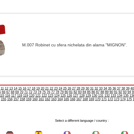
M.007 Robinet cu sfera nichelata din alama "MIGNON".
11
12
13
14
15
16
17
18
19
20
21
22
23
24
25
26
27
28
29
30
31
32
33
34
35
36
37
38
39
40
5
66
67
68
69
70
71
72
73
74
75
76
77
78
79
80
81
82
83
84
85
86
87
88
89
90
91
92
93
94
9
115
116
117
118
119
120
121
122
123
124
125
126
127
128
129
130
131
132
133
134
135
13
155
156
157
158
159
160
161
162
163
164
165
166
167
168
169
170
171
172
173
174
175
Select a different language / country :