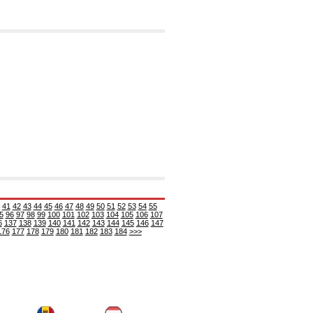
41
42
43
44
45
46
47
48
49
50
51
52
53
54
55
5
96
97
98
99
100
101
102
103
104
105
106
107
6
137
138
139
140
141
142
143
144
145
146
147
176
177
178
179
180
181
182
183
184
>>>