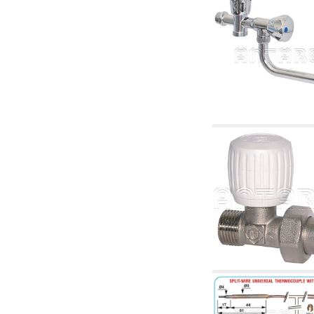
tubulaturi alimentare centrale și cazane
2.30 Tubulaturi, racorduri corelate și
complementare pentru instalații hidraulice
2.35 Schimbatoare de caldura
2.40 Tratamente și control apă
2.45 Presiune, temperatură, nivel și flux al
apei: control și reglare
2.60 Pompe de recirculare apă caldă sanitară
- ACS: corelate și complementare
2.70 Robinetărie sanitară: articole corelate și
complementare
2.75 Tubulatură de evacuare: sifoane, ventile,
rezervoare WC, articole corelate și
complementare
2.85 Coliere, console, și suporturi de
susținere: corelate și complementare
2.88 Sigilanți, garnituri și materiale de
etanșare hidraulică
3. Componente pentru instalații solare și
biomase
3.01 Solare: componente de instalații
3.05 Biomase: componente de centrale
termice
4. Pompe, pompe de circulație și articole
corelate
4.01 Pompe de ridicare a apei
4.02 Grupuri de pompare și presurizare a apei
4.03 Control presiune și nivel - articole