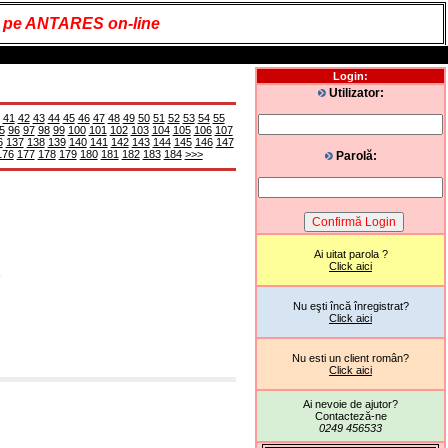
it pe ANTARES on-line
Login:
Utilizator:
41
42
43
44
45
46
47
48
49
50
51
52
53
54
55
5
96
97
98
99
100
101
102
103
104
105
106
107
6
137
138
139
140
141
142
143
144
145
146
147
176
177
178
179
180
181
182
183
184
>>>
Parolă:
Ai uitat parola ?
Click aici
e
Nu eşti încă înregistrat?
Click aici
Nu esti un client român?
Click aici
Ai nevoie de ajutor?
Contacteză-ne
0249 456533