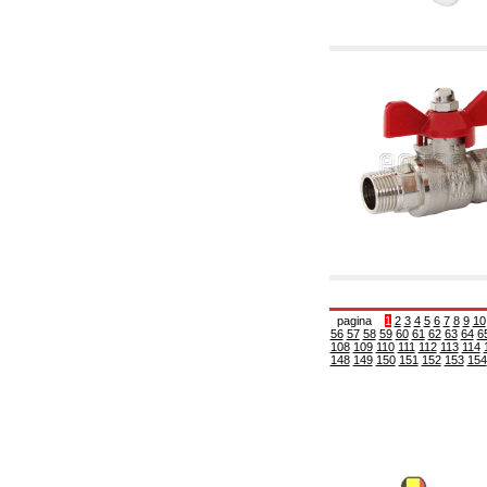
6.01 Tubulaturi
6.02 Coșuri de fum
6.03 Colectoare de distribuție
6.04 Racorduri clasice din alamă cu filet
6.05 Racorduri pentru tuburi din cupru
6.06 Racorduri pentru tub de polietilenă și
multistrat
6.08 Racorduri pentru tub inox ondulat CSST
și articole corelate și complementare
6.10 Racorduri pentru radiatoare
6.12 Dopuri din plastic de șantier pentru
protecție și pentru proba de presiune a
instalațiilor
6.15 Flanșe de conexiune și articole
complementare
6.18 Coliere, console, și suporturi de
susținere: corelate și complementare
6.20 Robinete și componente pentru instalații
pagina
1
2
3
4
5
6
7
8
9
10
hidro-termo-sanitare
56
57
58
59
60
61
62
63
64
6
6.25 Robinete și componente pentru tubulaturi
108
109
110
111
112
113
114
148
149
150
151
152
153
154
de gaz
6.30 Robinete și componente pentru tubulaturi
de gaz
6.33 Robinete și componente pentru centrale
și termoșeminee pe biomase
6.35 Robinete și componente pentru tubulaturi
de alimentare cu peleți și așchii
6.40 Tubulaturi, vane și componente pentru