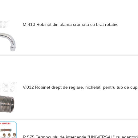
M.410 Robinet din alama cromata cu brat rotativ.
V.032 Robinet drept de reglare, nichelat, pentru tub de cupru,
R.575 Termocuplu de interceptie "UNIVERSAL" cu adaptori 