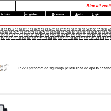
Bine aţi ven
e tehnice
Î
nregistrare
D
escarca
A
jutor
L
ogin
11
12
13
14
15
16
17
18
19
20
21
22
23
24
25
26
27
28
29
30
31
32
33
34
35
36
37
38
39
40
5
66
67
68
69
70
71
72
73
74
75
76
77
78
79
80
81
82
83
84
85
86
87
88
89
90
91
92
93
94
9
115
116
117
118
119
120
121
122
123
124
125
126
127
128
129
130
131
132
133
134
135
13
155
156
157
158
159
160
161
162
163
164
165
166
167
168
169
170
171
172
173
174
175
R.220 presostat de siguranță pentru lipsa de apă la cazan