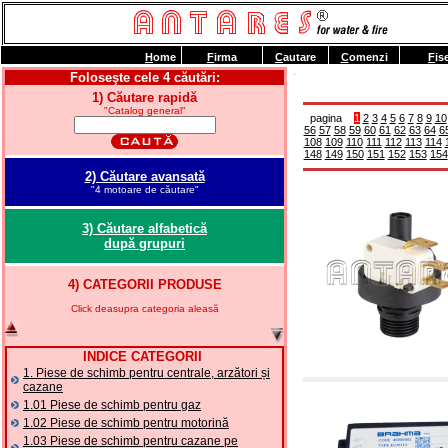
H
ome
F
irma
C
autare
C
omenzi
F
is
Foloseşte cele 4 căutări:
1) Căutare rapidă
"Catalog general"
pagina
1
2
3
4
5
6
7
8
9
10
56
57
58
59
60
61
62
63
64
6
108
109
110
111
112
113
114
148
149
150
151
152
153
154
2) Căutare avansată
"4 motoare de căutare"
3) Căutare alfabetică
după grupuri
4) CATEGORII PRODUSE
Click deasupra categoria aleasă
INDICE CATEGORII
1. Piese de schimb pentru centrale, arzători și
cazane
1.01 Piese de schimb pentru gaz
1.02 Piese de schimb pentru motorină
1.03 Piese de schimb pentru cazane pe