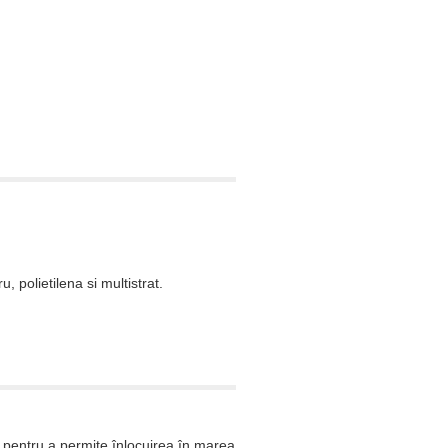
 polietilena si multistrat.
pentru a permite înlocuirea în marea