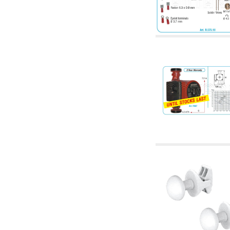
corelate
4.04 Irigații
4.05 Pompe de circulație
4.06 Pompe de recirculatie
4.07 Pompe de circulație - articole corelate și
complementare
4.11 Pompe auxiliare pentru arzătoare pe
motorină
4.12 Pompe pentru arzătoare pe motorină și
corelate
5. Termoreglare
5.00 Robinete pentru radiatori
5.01 Termostate
5.02 Umidostate
5.03 Regulatoare electronice de temperatură
5.04 Vane de zonă și vane motorizate,
electrotermice și conexe
5.05 Amestec electric și termostatic
5.06 Servomotoare și actuatori electrici și
termostatici și diverse și corelate
5.07 Centraline de scădere a temperaturii și
module preasamblate
5.08 Întrerupatoare orare și totalizatoare de
timp
5.10 Electrovane
6. Țeavă, fittinguri și robinete