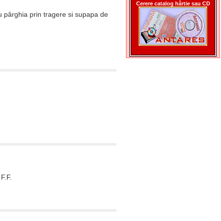
Cerere catalog hârtie sau CD
 pârghia prin tragere si supapa de
F.F.