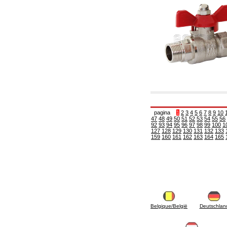
6.01 Tubulaturi
6.02 Coșuri de fum
6.03 Colectoare de distribuție
6.04 Racorduri clasice din alamă cu filet
6.05 Racorduri pentru tuburi din cupru
6.06 Racorduri pentru tub de polietilenă și
multistrat
6.08 Racorduri pentru tub inox ondulat CSST
și articole corelate și complementare
6.10 Racorduri pentru radiatoare
6.12 Dopuri din plastic de șantier pentru
protecție și pentru proba de presiune a
instalațiilor
6.15 Flanșe de conexiune și articole
pagina
1
2
3
4
5
6
7
8
9
10
47
48
49
50
51
52
53
54
55
56
complementare
92
93
94
95
96
97
98
99
100
1
6.18 Coliere, console, și suporturi de
127
128
129
130
131
132
133
susținere: corelate și complementare
159
160
161
162
163
164
165
6.20 Robinete și componente pentru instalații
hidro-termo-sanitare
6.25 Robinete și componente pentru tubulaturi
de gaz
6.30 Robinete și componente pentru tubulaturi
de gaz
6.33 Robinete și componente pentru centrale
și termoșeminee pe biomase
Belgique/België
Deutschlan
6.35 Robinete și componente pentru tubulaturi
de alimentare cu peleți și așchii
6.40 Tubulaturi, vane și componente pentru