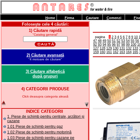
H
ome
F
irma
C
autare
C
omenzi
F
is
Foloseşte cele 4 căutări:
1) Căutare rapidă
"Catalog general"
pagina
1
2
3
4
5
6
7
8
9
10
47
48
49
50
51
52
53
54
55
56
92
93
94
95
96
97
98
99
100
1
127
128
129
130
131
132
133
159
160
161
162
163
164
165
2) Căutare avansată
"4 motoare de căutare"
3) Căutare alfabetică
după grupuri
4) CATEGORII PRODUSE
Click deasupra categoria aleasă
INDICE CATEGORII
1. Piese de schimb pentru centrale, arzători și
cazane
1.01 Piese de schimb pentru gaz
1.02 Piese de schimb pentru motorină
1.03 Piese de schimb pentru cazane pe