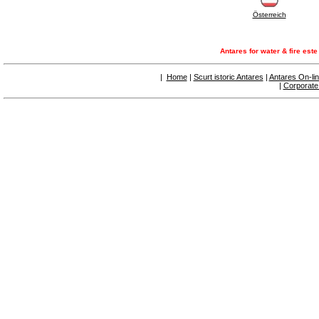
panouri solare
Österreich
6.50 Sigilanți și materiale de etanșare
hidraulică
7. Instrumente , ustensile și produse pentru
Antares for water & fire est
mentenanță
7.05 Ustensile de lucru
|
Home
|
Scurt istoric Antares
|
Antares On-li
7.10 Instrumente de lucru
|
Corporate
7.15 Produse pentru opere de întreținere