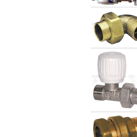
tubulaturi alimentare centrale și cazane
2.30 Tubulaturi, racorduri corelate și
complementare pentru instalații hidraulice
2.35 Schimbatoare de caldura
2.40 Tratamente și control apă
2.45 Presiune, temperatură, nivel și flux al
apei: control și reglare
2.60 Pompe de recirculare apă caldă sanitară
- ACS: corelate și complementare
2.70 Robinetărie sanitară: articole corelate și
complementare
2.75 Tubulatură de evacuare: sifoane, ventile,
rezervoare WC, articole corelate și
complementare
2.85 Coliere, console, și suporturi de
susținere: corelate și complementare
2.88 Sigilanți, garnituri și materiale de
etanșare hidraulică
3. Componente pentru instalații solare și
biomase
3.01 Solare: componente de instalații
3.05 Biomase: componente de centrale
termice
4. Pompe, pompe de circulație și articole
corelate
4.01 Pompe de ridicare a apei
4.02 Grupuri de pompare și presurizare a apei
4.03 Control presiune și nivel - articole