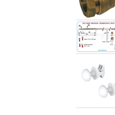
corelate
4.04 Irigații
4.05 Pompe de circulație
4.06 Pompe de recirculatie
4.07 Pompe de circulație - articole corelate și
complementare
4.11 Pompe auxiliare pentru arzătoare pe
motorină
4.12 Pompe pentru arzătoare pe motorină și
corelate
5. Termoreglare
5.00 Robinete pentru radiatori
5.01 Termostate
5.02 Umidostate
5.03 Regulatoare electronice de temperatură
5.04 Vane de zonă și vane motorizate,
electrotermice și conexe
5.05 Amestec electric și termostatic
5.06 Servomotoare și actuatori electrici și
termostatici și diverse și corelate
5.07 Centraline de scădere a temperaturii și
module preasamblate
5.08 Întrerupatoare orare și totalizatoare de
timp
5.10 Electrovane
6. Țeavă, fittinguri și robinete