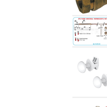
corelate
4.04 Irigații
4.05 Pompe de circulație
4.06 Pompe de recirculatie
4.07 Pompe de circulație - articole corelate și
complementare
4.11 Pompe auxiliare pentru arzătoare pe
motorină
4.12 Pompe pentru arzătoare pe motorină și
corelate
5. Termoreglare
5.00 Robinete pentru radiatori
5.01 Termostate
5.02 Umidostate
5.03 Regulatoare electronice de temperatură
5.04 Vane de zonă și vane motorizate,
electrotermice și conexe
5.05 Amestec electric și termostatic
5.06 Servomotoare și actuatori electrici și
termostatici și diverse și corelate
5.07 Centraline de scădere a temperaturii și
module preasamblate
5.08 Întrerupatoare orare și totalizatoare de
timp
5.10 Electrovane
6. Țeavă, fittinguri și robinete