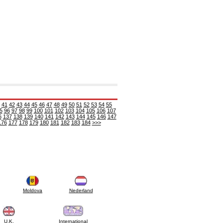
41
42
43
44
45
46
47
48
49
50
51
52
53
54
55
5
96
97
98
99
100
101
102
103
104
105
106
107
6
137
138
139
140
141
142
143
144
145
146
147
176
177
178
179
180
181
182
183
184
>>>
Moldova
Nederland
U.K.
International