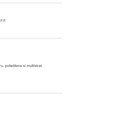
F.F.
 polietilena si multistrat.