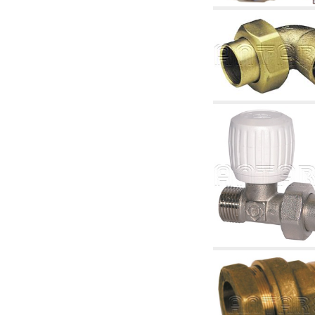
tubulaturi alimentare centrale și cazane
2.30 Tubulaturi, racorduri corelate și
complementare pentru instalații hidraulice
2.35 Schimbatoare de caldura
2.40 Tratamente și control apă
2.45 Presiune, temperatură, nivel și flux al
apei: control și reglare
2.60 Pompe de recirculare apă caldă sanitară
- ACS: corelate și complementare
2.70 Robinetărie sanitară: articole corelate și
complementare
2.75 Tubulatură de evacuare: sifoane, ventile,
rezervoare WC, articole corelate și
complementare
2.85 Coliere, console, și suporturi de
susținere: corelate și complementare
2.88 Sigilanți, garnituri și materiale de
etanșare hidraulică
3. Componente pentru instalații solare și
biomase
3.01 Solare: componente de instalații
3.05 Biomase: componente de centrale
termice
4. Pompe, pompe de circulație și articole
corelate
4.01 Pompe de ridicare a apei
4.02 Grupuri de pompare și presurizare a apei
4.03 Control presiune și nivel - articole