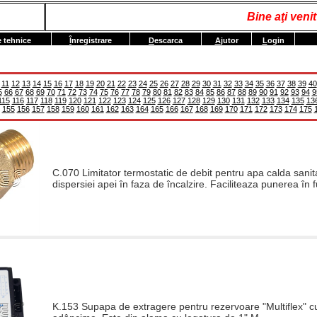
Bine aţi ven
e tehnice
Î
nregistrare
D
escarca
A
jutor
L
ogin
11
12
13
14
15
16
17
18
19
20
21
22
23
24
25
26
27
28
29
30
31
32
33
34
35
36
37
38
39
40
5
66
67
68
69
70
71
72
73
74
75
76
77
78
79
80
81
82
83
84
85
86
87
88
89
90
91
92
93
94
9
115
116
117
118
119
120
121
122
123
124
125
126
127
128
129
130
131
132
133
134
135
13
155
156
157
158
159
160
161
162
163
164
165
166
167
168
169
170
171
172
173
174
175
C.070 Limitator termostatic de debit pentru apa calda sanita
dispersiei apei în faza de încalzire. Faciliteaza punerea în 
K.153 Supapa de extragere pentru rezervoare "Multiflex" cu