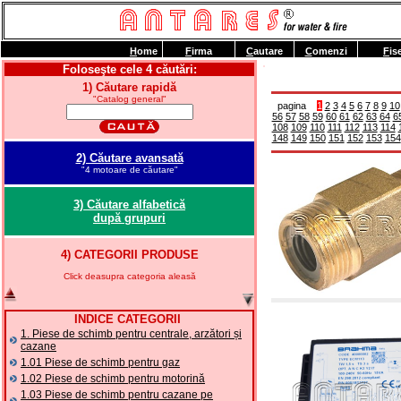
H
ome
F
irma
C
autare
C
omenzi
F
is
Foloseşte cele 4 căutări:
1) Căutare rapidă
"Catalog general"
pagina
1
2
3
4
5
6
7
8
9
10
56
57
58
59
60
61
62
63
64
6
108
109
110
111
112
113
114
148
149
150
151
152
153
154
2) Căutare avansată
"4 motoare de căutare"
3) Căutare alfabetică
după grupuri
4) CATEGORII PRODUSE
Click deasupra categoria aleasă
INDICE CATEGORII
1. Piese de schimb pentru centrale, arzători și
cazane
1.01 Piese de schimb pentru gaz
1.02 Piese de schimb pentru motorină
1.03 Piese de schimb pentru cazane pe