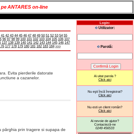
it pe ANTARES on-line
Login:
Utilizator:
41
42
43
44
45
46
47
48
49
50
51
52
53
54
55
5
96
97
98
99
100
101
102
103
104
105
106
107
6
137
138
139
140
141
142
143
144
145
146
147
176
177
178
179
180
181
182
183
184
>>>
Parolă:
ra. Evita pierderile datorate
Ai uitat parola ?
functiune a cazanelor.
Click aici
Nu eşti încă înregistrat?
Click aici
Nu esti un client român?
Click aici
Ai nevoie de ajutor?
Contacteză-ne
0249 456533
 pârghia prin tragere si supapa de