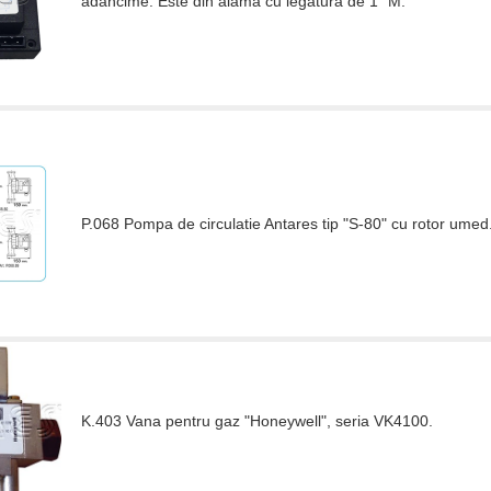
adâncime. Este din alama cu legatura de 1" M.
P.068 Pompa de circulatie Antares tip "S-80" cu rotor umed
K.403 Vana pentru gaz "Honeywell", seria VK4100.