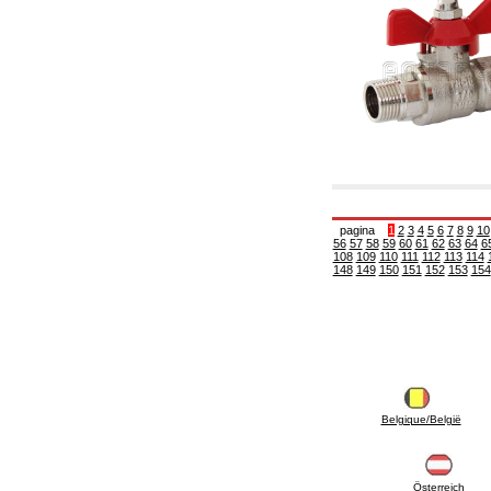
6.01 Tubulaturi
6.02 Coșuri de fum
6.03 Colectoare de distribuție
6.04 Racorduri clasice din alamă cu filet
6.05 Racorduri pentru tuburi din cupru
6.06 Racorduri pentru tub de polietilenă și
multistrat
6.08 Racorduri pentru tub inox ondulat CSST
și articole corelate și complementare
6.10 Racorduri pentru radiatoare
6.12 Dopuri din plastic de șantier pentru
protecție și pentru proba de presiune a
instalațiilor
pagina
1
2
3
4
5
6
7
8
9
10
6.15 Flanșe de conexiune și articole
56
57
58
59
60
61
62
63
64
6
108
109
110
111
112
113
114
complementare
148
149
150
151
152
153
154
6.18 Coliere, console, și suporturi de
susținere: corelate și complementare
6.20 Robinete și componente pentru instalații
hidro-termo-sanitare
6.25 Robinete și componente pentru tubulaturi
de gaz
6.30 Robinete și componente pentru tubulaturi
de gaz
6.33 Robinete și componente pentru centrale
Belgique/België
și termoșeminee pe biomase
6.35 Robinete și componente pentru tubulaturi
de alimentare cu peleți și așchii
Österreich
6.40 Tubulaturi, vane și componente pentru