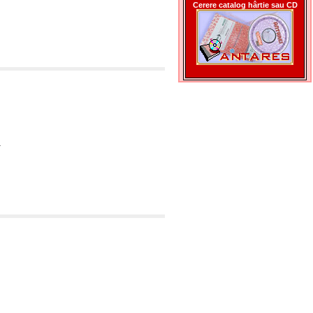
Cerere catalog hârtie sau CD
.