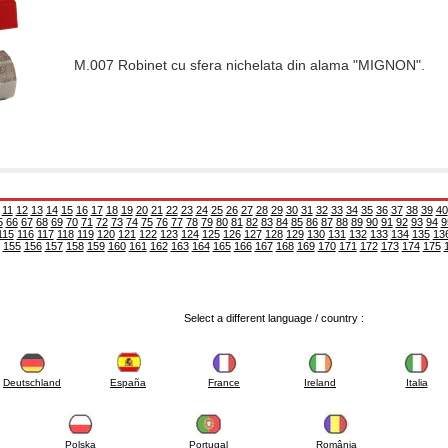
M.007 Robinet cu sfera nichelata din alama "MIGNON".
11
12
13
14
15
16
17
18
19
20
21
22
23
24
25
26
27
28
29
30
31
32
33
34
35
36
37
38
39
40
5
66
67
68
69
70
71
72
73
74
75
76
77
78
79
80
81
82
83
84
85
86
87
88
89
90
91
92
93
94
9
115
116
117
118
119
120
121
122
123
124
125
126
127
128
129
130
131
132
133
134
135
13
155
156
157
158
159
160
161
162
163
164
165
166
167
168
169
170
171
172
173
174
175
Select a different language / country :
Deutschland
España
France
Ireland
Italia
Polska
Portugal
România