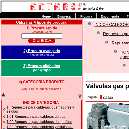
H
ome
E
mpresa
P
rocura
E
ncomenda
F
Utiliza as 4 tipos de procura:
INDICE CATEGOR
1) Procura rapida
"Catálogo Geral"
Repuestos par
Repuesto
2) Procura avançada
HONE
"4 tipos de procura"
quem
3) Procura alfabetica
por grupo
4) CATEGORIA PRODUTO
Válvulas gas p
"Clique na categoria escolhida"
pagina
1
2
3
>>>
INDICE CATEGORIA
1. Repuestos para calderas, quemadores y
estufas
1.01 Repuestos para calderas de gas
1.02 Repuestos para calderas de gasóleo
1.03 Repuestos para calderas y estufas de