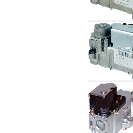
2.19 Pellet y virutas de madera: componentes
para tubería alimentacíon calderas y estufas
2.30 Tubería, racores relacionados y
complementarios para construcción de
instalaciones hidráulicas
2.35 Intercambiadores de calor
2.40 Tratamiento y control agua
2.45 Presión, temperatura, nivel y flujo de la
agua: control y regulación
2.60 Bombas de recirculación agua caliente
sanitarios - ACS: relacionados y
complementarios
2.70 Grifería sanitaria: artículos relacionados y
complementarios
2.75 Tubería de desagüe: sifones, piletas,
cisternas de desaje, artículos relacionados y
complementarios
2.85 Abrazadera-soportes, estantes y
soportes: relacionados y complementarios
2.88 Sellantes, guarniciones y materiales
sellantes hidráulicas
3. Componentes para solar y biomasas
3.01 Solar: componentes de instalación
3.05 Biomasas: componentes de central
térmica
4. Bombas, circuladores y relacionados
4.01 Bombas de elevación agua
4.02 Grupos de bombeo y presurización agua