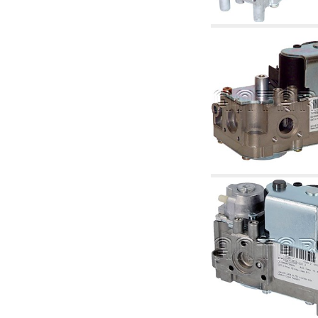
4.03 Control presión y nivel - artículos
relacionados
4.04 Riego
4.05 Bombas de circulación
4.06 Bombas de recirculación
4.07 Circuladores - artículos relacionados y
complementarios
4.11 Bombas auxiliares para quemadores de
gasóleo
4.12 Bombas para quemadores de gasóleo y
artículos relacionados y complementarios
5. Termorregulación
5.00 Válvulas para radiadores
5.01 Termostatos
5.02 Humedostatos
5.03 Reguladores electrónicos de temperatura
5.04 Válvulas de zona y válvulas motorizadas,
electrotérmica y similares
5.05 Mezclado eléctrico y termostático
5.06 Servomotores y actuadores eléctricos y
termostáticos y relacionadas
5.07 Centralitas para bajar la temperatura y
modulos premontados
5.08 Interruptores horarios y cuentahoras
5.10 Electroválvulas
6. Tubos, racores y válvulas