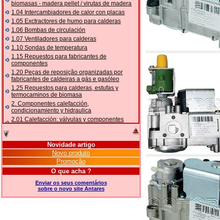
biomasas - madera pellet / virutas de madera
1.04 Intercambiadores de calor con placas
1.05 Exctractores de humo para calderas
1.06 Bombas de circulación
1.07 Ventiladores para calderas
1.10 Sondas de temperatura
1.15 Repuestos para fabricantes de
componentes
1.20 Peças de reposição organizadas por
fabricantes de caldeiras a gás e gasóleo
1.25 Repuestos para calderas, estufas y
termocaminos de biomasa
2. Componentes calefacción,
condicionamiento y hidraulica
2.01 Calefacción: válvulas y componentes
relacionados y complementarios
2.05 BOMBAS DE CALOR: válvulas e
acessórios
Novidade artigo
2.10 Termorregulación instalaciones
Novo produto
2.15 Acondicionamiento: válvulas y
Promoção
componentes relacionados y complementarios
O que acha ?
2.16 Gas: componentes para tubería,
relacionados y complementarios
Enviar os seus comentários
sobre o novo site Antares
2.17 Gasóleo: componentes para tubería,
relacionados y complementarios
2.18 Solar: tubería, válvulas, relacionados y
complementarios para instalacione solares