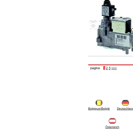
6.50 Sellantes y materiales hidráulicos
7. Instrumentos, herramientas y productos de
mantenimiento
7.05 Herramientas de trabajo
7.10 Instrumentos de trabajo
7.15 Productos operaciones de mantenimiento
pagina
1
2
3
>>>
Belgique/België
Deutschlan
Österreich