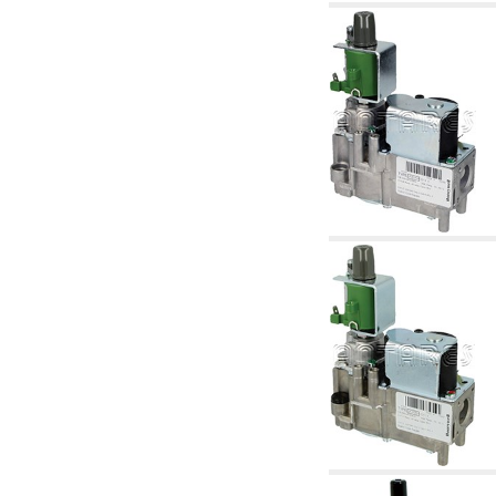
6.01 Tubería
6.02 Fumistería
6.03 Colectores de distribución
6.04 Racores clasicos en latón con rosca
6.05 Racores para tubos de cobre
6.06 Racores para tubos de polietileno y
multicapa
6.08 Racores para tubo inox ondulado CSST y
artículos relacionados y complementarios
6.10 Racores para radiadores
6.12 Tapones de plástico de obra para la
protección y ensayo de presión instalaciones
6.15 Bridas de conexión y artículos
complementarios
6.18 Abrazadera-soportes, estantes y
soportes: relacionados y complementarios
6.20 Válvulas y componentes para
instalaciones de cobre para fontanería
6.25 Válvulas y componentes para tubería gas
6.30 Válvulas y componentes para tubería
gasóleo
6.33 Válvulas y componentes para calderas y
caldera-chimeneas de biomasa
6.35 Válvulas y componentes para tubería
alimentación y virutas de madera
6.40 Tubería, válvulas y componentes para
instalaciones solares