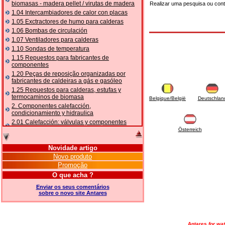
biomasas - madera pellet / virutas de madera
Realizar uma pesquisa ou con
1.04 Intercambiadores de calor con placas
1.05 Exctractores de humo para calderas
1.06 Bombas de circulación
1.07 Ventiladores para calderas
1.10 Sondas de temperatura
1.15 Repuestos para fabricantes de
componentes
1.20 Peças de reposição organizadas por
fabricantes de caldeiras a gás e gasóleo
1.25 Repuestos para calderas, estufas y
termocaminos de biomasa
Belgique/België
Deutschlan
2. Componentes calefacción,
condicionamiento y hidraulica
2.01 Calefacción: válvulas y componentes
relacionados y complementarios
Österreich
2.05 BOMBAS DE CALOR: válvulas e
acessórios
Novidade artigo
2.10 Termorregulación instalaciones
Novo produto
2.15 Acondicionamiento: válvulas y
Promoção
componentes relacionados y complementarios
O que acha ?
2.16 Gas: componentes para tubería,
relacionados y complementarios
Enviar os seus comentários
sobre o novo site Antares
2.17 Gasóleo: componentes para tubería,
relacionados y complementarios
2.18 Solar: tubería, válvulas, relacionados y
complementarios para instalacione solares
Antares
for wat