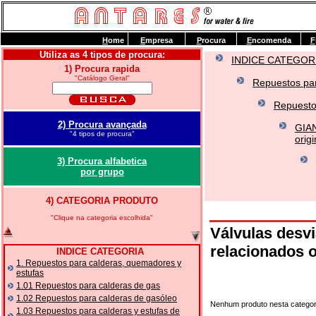
H
ome
E
mpresa
P
rocura
E
ncomenda
F
Utiliza as 4 tipos de procura:
INDICE CATEGOR
1) Procura rapida
"Catálogo Geral"
Repuestos par
Repuesto
2) Procura avançada
GIA
"4 tipos de procura"
orig
3) Procura alfabetica
por grupo
4) CATEGORIA PRODUTO
"Clique na categoria escolhida"
Válvulas des
relacionados o
INDICE CATEGORIA
1. Repuestos para calderas, quemadores y
estufas
1.01 Repuestos para calderas de gas
1.02 Repuestos para calderas de gasóleo
Nenhum produto nesta categor
1.03 Repuestos para calderas y estufas de