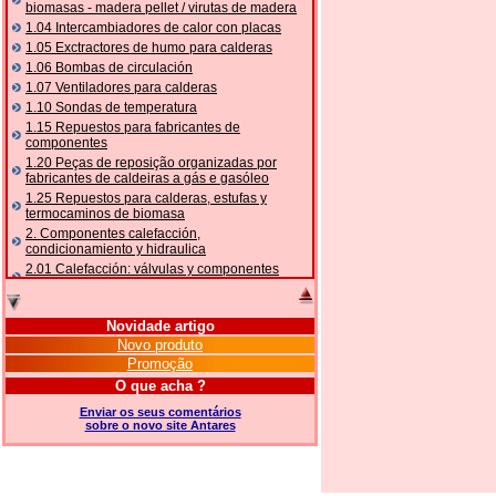
biomasas - madera pellet / virutas de madera
1.04 Intercambiadores de calor con placas
1.05 Exctractores de humo para calderas
1.06 Bombas de circulación
1.07 Ventiladores para calderas
1.10 Sondas de temperatura
1.15 Repuestos para fabricantes de
componentes
1.20 Peças de reposição organizadas por
fabricantes de caldeiras a gás e gasóleo
1.25 Repuestos para calderas, estufas y
termocaminos de biomasa
2. Componentes calefacción,
condicionamiento y hidraulica
2.01 Calefacción: válvulas y componentes
relacionados y complementarios
2.05 BOMBAS DE CALOR: válvulas e
acessórios
Novidade artigo
2.10 Termorregulación instalaciones
Novo produto
2.15 Acondicionamiento: válvulas y
Promoção
componentes relacionados y complementarios
O que acha ?
2.16 Gas: componentes para tubería,
relacionados y complementarios
Enviar os seus comentários
sobre o novo site Antares
2.17 Gasóleo: componentes para tubería,
relacionados y complementarios
2.18 Solar: tubería, válvulas, relacionados y
complementarios para instalacione solares