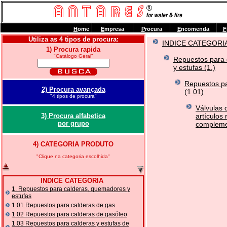
H
ome
E
mpresa
P
rocura
E
ncomenda
F
Utiliza as 4 tipos de procura:
INDICE CATEGORI
1) Procura rapida
"Catálogo Geral"
Repuestos para 
y estufas (1.)
Repuestos pa
2) Procura avançada
(1.01)
"4 tipos de procura"
Válvulas 
3) Procura alfabetica
artículos
por grupo
complemen
4) CATEGORIA PRODUTO
"Clique na categoria escolhida"
INDICE CATEGORIA
1. Repuestos para calderas, quemadores y
estufas
1.01 Repuestos para calderas de gas
1.02 Repuestos para calderas de gasóleo
1.03 Repuestos para calderas y estufas de