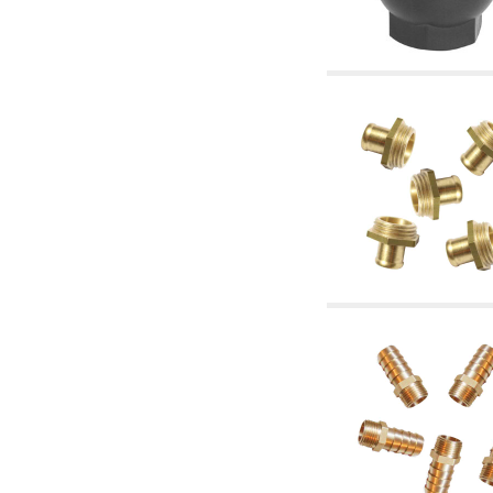
4.03 Control presión y nivel - artículos
relacionados
4.04 Riego
4.05 Bombas de circulación
4.06 Bombas de recirculación
4.07 Circuladores - artículos relacionados y
complementarios
4.11 Bombas auxiliares para quemadores de
gasóleo
4.12 Bombas para quemadores de gasóleo y
artículos relacionados y complementarios
5. Termorregulación
5.00 Válvulas para radiadores
5.01 Termostatos
5.02 Humedostatos
5.03 Reguladores electrónicos de temperatura
5.04 Válvulas de zona y válvulas motorizadas,
electrotérmica y similares
5.05 Mezclado eléctrico y termostático
5.06 Servomotores y actuadores eléctricos y
termostáticos y relacionadas
5.07 Centralitas para bajar la temperatura y
modulos premontados
5.08 Interruptores horarios y cuentahoras
5.10 Electroválvulas
6. Tubos, racores y válvulas