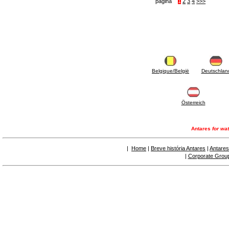
pagina
1
2
3
4
>>>
Belgique/België
Deutschlan
Österreich
Antares
for wat
|
Home
|
Breve história Antares
|
Antares
|
Corporate Grou