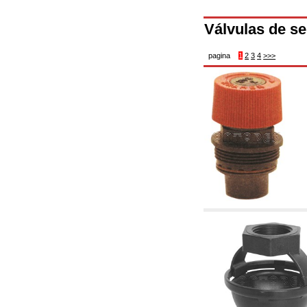
2.19 Pellet y virutas de madera: componentes
para tubería alimentacíon calderas y estufas
2.30 Tubería, racores relacionados y
Válvulas de se
complementarios para construcción de
instalaciones hidráulicas
pagina
1
2
3
4
>>>
2.35 Intercambiadores de calor
2.40 Tratamiento y control agua
2.45 Presión, temperatura, nivel y flujo de la
agua: control y regulación
2.60 Bombas de recirculación agua caliente
sanitarios - ACS: relacionados y
complementarios
2.70 Grifería sanitaria: artículos relacionados y
complementarios
2.75 Tubería de desagüe: sifones, piletas,
cisternas de desaje, artículos relacionados y
complementarios
2.85 Abrazadera-soportes, estantes y
soportes: relacionados y complementarios
2.88 Sellantes, guarniciones y materiales
sellantes hidráulicas
3. Componentes para solar y biomasas
3.01 Solar: componentes de instalación
3.05 Biomasas: componentes de central
térmica
4. Bombas, circuladores y relacionados
4.01 Bombas de elevación agua
4.02 Grupos de bombeo y presurización agua