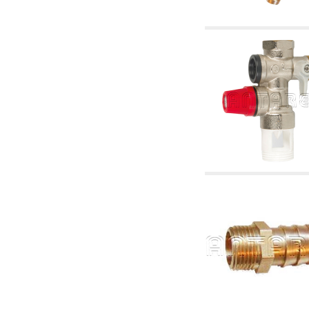
6.01 Tubería
6.02 Fumistería
6.03 Colectores de distribución
6.04 Racores clasicos en latón con rosca
6.05 Racores para tubos de cobre
6.06 Racores para tubos de polietileno y
multicapa
6.08 Racores para tubo inox ondulado CSST y
artículos relacionados y complementarios
6.10 Racores para radiadores
6.12 Tapones de plástico de obra para la
protección y ensayo de presión instalaciones
6.15 Bridas de conexión y artículos
complementarios
6.18 Abrazadera-soportes, estantes y
soportes: relacionados y complementarios
6.20 Válvulas y componentes para
instalaciones de cobre para fontanería
6.25 Válvulas y componentes para tubería gas
6.30 Válvulas y componentes para tubería
gasóleo
6.33 Válvulas y componentes para calderas y
caldera-chimeneas de biomasa
6.35 Válvulas y componentes para tubería
alimentación y virutas de madera
6.40 Tubería, válvulas y componentes para
instalaciones solares