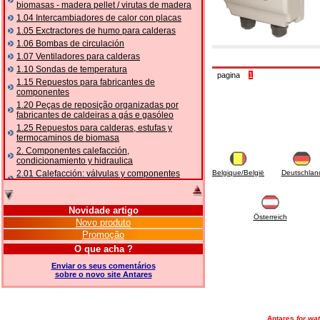
biomasas - madera pellet / virutas de madera
1.04 Intercambiadores de calor con placas
1.05 Exctractores de humo para calderas
1.06 Bombas de circulación
1.07 Ventiladores para calderas
1.10 Sondas de temperatura
pagina
1
1.15 Repuestos para fabricantes de
componentes
1.20 Peças de reposição organizadas por
fabricantes de caldeiras a gás e gasóleo
1.25 Repuestos para calderas, estufas y
termocaminos de biomasa
2. Componentes calefacción,
condicionamiento y hidraulica
2.01 Calefacción: válvulas y componentes
Belgique/België
Deutschlan
relacionados y complementarios
2.05 BOMBAS DE CALOR: válvulas e
acessórios
Novidade artigo
Österreich
2.10 Termorregulación instalaciones
Novo produto
2.15 Acondicionamiento: válvulas y
Promoção
componentes relacionados y complementarios
O que acha ?
2.16 Gas: componentes para tubería,
relacionados y complementarios
Enviar os seus comentários
sobre o novo site Antares
2.17 Gasóleo: componentes para tubería,
relacionados y complementarios
2.18 Solar: tubería, válvulas, relacionados y
complementarios para instalacione solares
Antares
for wat