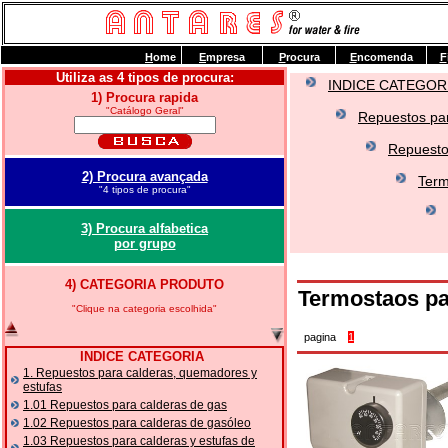
H
ome
E
mpresa
P
rocura
E
ncomenda
F
Utiliza as 4 tipos de procura:
INDICE CATEGOR
1) Procura rapida
"Catálogo Geral"
Repuestos par
Repuesto
2) Procura avançada
Term
"4 tipos de procura"
3) Procura alfabetica
por grupo
4) CATEGORIA PRODUTO
Termostaos pa
"Clique na categoria escolhida"
pagina
1
INDICE CATEGORIA
1. Repuestos para calderas, quemadores y
estufas
1.01 Repuestos para calderas de gas
1.02 Repuestos para calderas de gasóleo
1.03 Repuestos para calderas y estufas de