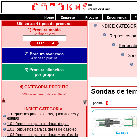
H
ome
E
mpresa
P
rocura
E
ncomenda
F
Utiliza as 4 tipos de procura:
INDICE CATEGOR
1) Procura rapida
"Catálogo Geral"
Repuestos par
Repuesto
2) Procura avançada
Sond
"4 tipos de procura"
3) Procura alfabetica
por grupo
4) CATEGORIA PRODUTO
Sondas de tem
"Clique na categoria escolhida"
pagina
1
INDICE CATEGORIA
1. Repuestos para calderas, quemadores y
estufas
1.01 Repuestos para calderas de gas
1.02 Repuestos para calderas de gasóleo
1.03 Repuestos para calderas y estufas de