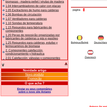
biomasas - madera pellet / virutas de madera
1.04 Intercambiadores de calor con placas
pagina
1
1.05 Exctractores de humo para calderas
1.06 Bombas de circulación
1.07 Ventiladores para calderas
1.10 Sondas de temperatura
1.15 Repuestos para fabricantes de
componentes
1.20 Peças de reposição organizadas por
fabricantes de caldeiras a gás e gasóleo
1.25 Repuestos para calderas, estufas y
Belgique/België
Deutschlan
termocaminos de biomasa
2. Componentes calefacción,
condicionamiento y hidraulica
Österreich
2.01 Calefacción: válvulas y componentes
relacionados y complementarios
2.05 BOMBAS DE CALOR: válvulas e
acessórios
Novidade artigo
2.10 Termorregulación instalaciones
Novo produto
2.15 Acondicionamiento: válvulas y
Promoção
componentes relacionados y complementarios
O que acha ?
2.16 Gas: componentes para tubería,
relacionados y complementarios
Enviar os seus comentários
sobre o novo site Antares
2.17 Gasóleo: componentes para tubería,
relacionados y complementarios
2.18 Solar: tubería, válvulas, relacionados y
complementarios para instalacione solares
Antares
for wat