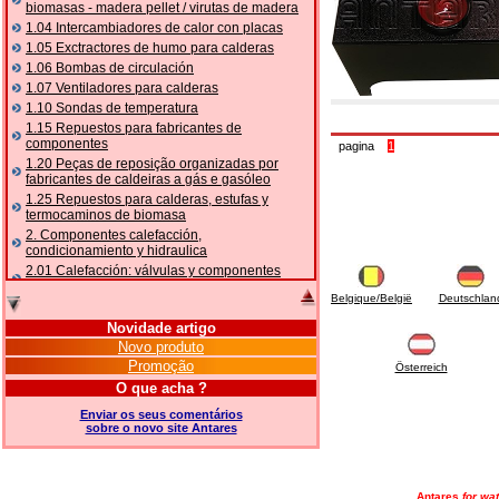
biomasas - madera pellet / virutas de madera
1.04 Intercambiadores de calor con placas
1.05 Exctractores de humo para calderas
1.06 Bombas de circulación
1.07 Ventiladores para calderas
1.10 Sondas de temperatura
1.15 Repuestos para fabricantes de
componentes
pagina
1
1.20 Peças de reposição organizadas por
fabricantes de caldeiras a gás e gasóleo
1.25 Repuestos para calderas, estufas y
termocaminos de biomasa
2. Componentes calefacción,
condicionamiento y hidraulica
2.01 Calefacción: válvulas y componentes
relacionados y complementarios
Belgique/België
Deutschlan
2.05 BOMBAS DE CALOR: válvulas e
acessórios
Novidade artigo
2.10 Termorregulación instalaciones
Novo produto
2.15 Acondicionamiento: válvulas y
Promoção
Österreich
componentes relacionados y complementarios
O que acha ?
2.16 Gas: componentes para tubería,
relacionados y complementarios
Enviar os seus comentários
sobre o novo site Antares
2.17 Gasóleo: componentes para tubería,
relacionados y complementarios
2.18 Solar: tubería, válvulas, relacionados y
complementarios para instalacione solares
Antares
for wat