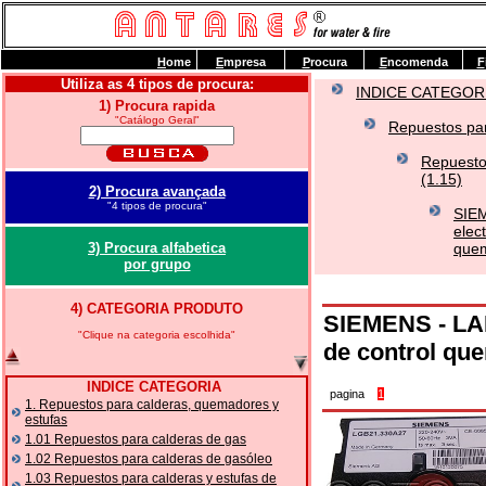
H
ome
E
mpresa
P
rocura
E
ncomenda
F
Utiliza as 4 tipos de procura:
INDICE CATEGOR
1) Procura rapida
"Catálogo Geral"
Repuestos par
Repuesto
(1.15)
2) Procura avançada
"4 tipos de procura"
SIEM
elec
3) Procura alfabetica
quem
por grupo
4) CATEGORIA PRODUTO
SIEMENS - LAN
"Clique na categoria escolhida"
de control qu
INDICE CATEGORIA
pagina
1
1. Repuestos para calderas, quemadores y
estufas
1.01 Repuestos para calderas de gas
1.02 Repuestos para calderas de gasóleo
1.03 Repuestos para calderas y estufas de