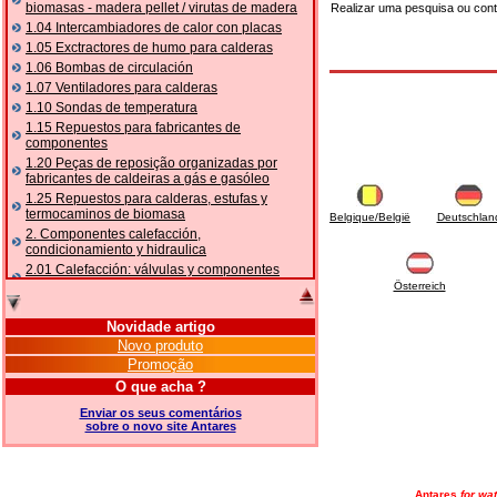
biomasas - madera pellet / virutas de madera
Realizar uma pesquisa ou con
1.04 Intercambiadores de calor con placas
1.05 Exctractores de humo para calderas
1.06 Bombas de circulación
1.07 Ventiladores para calderas
1.10 Sondas de temperatura
1.15 Repuestos para fabricantes de
componentes
1.20 Peças de reposição organizadas por
fabricantes de caldeiras a gás e gasóleo
1.25 Repuestos para calderas, estufas y
termocaminos de biomasa
Belgique/België
Deutschlan
2. Componentes calefacción,
condicionamiento y hidraulica
2.01 Calefacción: válvulas y componentes
relacionados y complementarios
Österreich
2.05 BOMBAS DE CALOR: válvulas e
acessórios
Novidade artigo
2.10 Termorregulación instalaciones
Novo produto
2.15 Acondicionamiento: válvulas y
Promoção
componentes relacionados y complementarios
O que acha ?
2.16 Gas: componentes para tubería,
relacionados y complementarios
Enviar os seus comentários
sobre o novo site Antares
2.17 Gasóleo: componentes para tubería,
relacionados y complementarios
2.18 Solar: tubería, válvulas, relacionados y
complementarios para instalacione solares
Antares
for wat