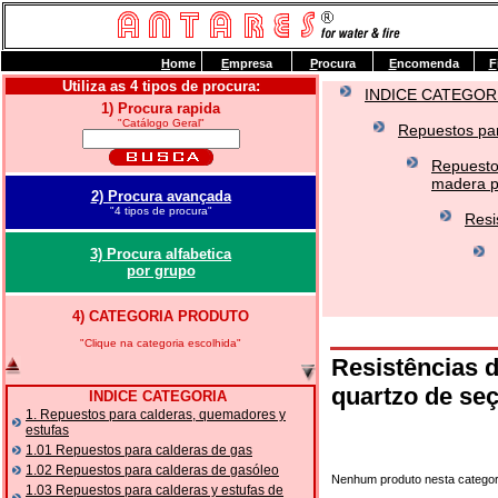
H
ome
E
mpresa
P
rocura
E
ncomenda
F
Utiliza as 4 tipos de procura:
INDICE CATEGOR
1) Procura rapida
"Catálogo Geral"
Repuestos par
Repuesto
madera pe
2) Procura avançada
"4 tipos de procura"
Resi
3) Procura alfabetica
por grupo
4) CATEGORIA PRODUTO
"Clique na categoria escolhida"
Resistências d
quartzo de seç
INDICE CATEGORIA
1. Repuestos para calderas, quemadores y
estufas
1.01 Repuestos para calderas de gas
1.02 Repuestos para calderas de gasóleo
Nenhum produto nesta categor
1.03 Repuestos para calderas y estufas de