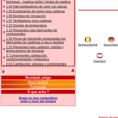
biomasas - madera pellet / virutas de madera
1.04 Intercambiadores de calor con placas
1.05 Exctractores de humo para calderas
1.06 Bombas de circulación
1.07 Ventiladores para calderas
1.10 Sondas de temperatura
1.15 Repuestos para fabricantes de
componentes
1.20 Peças de reposição organizadas por
fabricantes de caldeiras a gás e gasóleo
Belgique/België
Deutschlan
1.25 Repuestos para calderas, estufas y
termocaminos de biomasa
2. Componentes calefacción,
condicionamiento y hidraulica
Österreich
2.01 Calefacción: válvulas y componentes
relacionados y complementarios
2.05 BOMBAS DE CALOR: válvulas e
acessórios
Novidade artigo
2.10 Termorregulación instalaciones
Novo produto
2.15 Acondicionamiento: válvulas y
Promoção
componentes relacionados y complementarios
O que acha ?
2.16 Gas: componentes para tubería,
relacionados y complementarios
Enviar os seus comentários
sobre o novo site Antares
2.17 Gasóleo: componentes para tubería,
relacionados y complementarios
2.18 Solar: tubería, válvulas, relacionados y
complementarios para instalacione solares
Antares
for wat