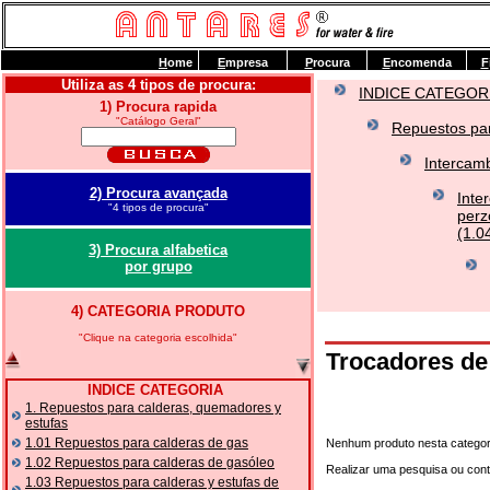
H
ome
E
mpresa
P
rocura
E
ncomenda
F
Utiliza as 4 tipos de procura:
INDICE CATEGOR
1) Procura rapida
"Catálogo Geral"
Repuestos par
Intercamb
2) Procura avançada
Inte
"4 tipos de procura"
perz
(1.0
3) Procura alfabetica
por grupo
4) CATEGORIA PRODUTO
"Clique na categoria escolhida"
Trocadores de
INDICE CATEGORIA
1. Repuestos para calderas, quemadores y
estufas
1.01 Repuestos para calderas de gas
Nenhum produto nesta categor
1.02 Repuestos para calderas de gasóleo
Realizar uma pesquisa ou con
1.03 Repuestos para calderas y estufas de