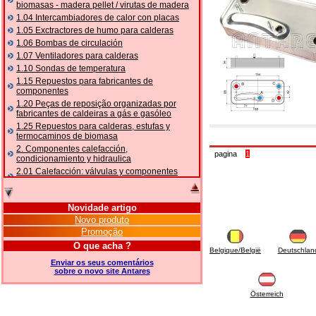
biomasas - madera pellet / virutas de madera
1.04 Intercambiadores de calor con placas
1.05 Exctractores de humo para calderas
1.06 Bombas de circulación
1.07 Ventiladores para calderas
1.10 Sondas de temperatura
1.15 Repuestos para fabricantes de
componentes
1.20 Peças de reposição organizadas por
fabricantes de caldeiras a gás e gasóleo
1.25 Repuestos para calderas, estufas y
termocaminos de biomasa
2. Componentes calefacción,
pagina
1
condicionamiento y hidraulica
2.01 Calefacción: válvulas y componentes
relacionados y complementarios
2.05 BOMBAS DE CALOR: válvulas e
acessórios
Novidade artigo
2.10 Termorregulación instalaciones
Novo produto
2.15 Acondicionamiento: válvulas y
Promoção
componentes relacionados y complementarios
O que acha ?
Belgique/België
Deutschlan
2.16 Gas: componentes para tubería,
relacionados y complementarios
Enviar os seus comentários
sobre o novo site Antares
2.17 Gasóleo: componentes para tubería,
relacionados y complementarios
Österreich
2.18 Solar: tubería, válvulas, relacionados y
complementarios para instalacione solares