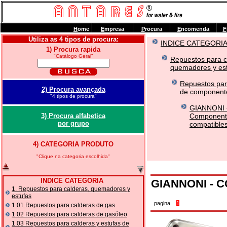
H
ome
E
mpresa
P
rocura
E
ncomenda
F
Utiliza as 4 tipos de procura:
INDICE CATEGORI
1) Procura rapida
"Catálogo Geral"
Repuestos para c
quemadores y est
Repuestos par
2) Procura avançada
de componente
"4 tipos de procura"
GIANNONI 
3) Procura alfabetica
Componente
por grupo
compatibles
4) CATEGORIA PRODUTO
"Clique na categoria escolhida"
INDICE CATEGORIA
GIANNONI - C
1. Repuestos para calderas, quemadores y
estufas
pagina
1
1.01 Repuestos para calderas de gas
1.02 Repuestos para calderas de gasóleo
1.03 Repuestos para calderas y estufas de