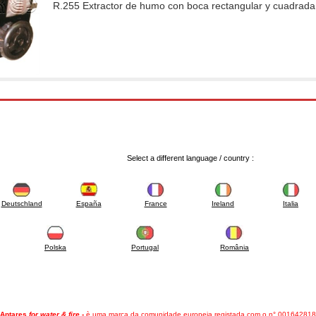
R.255 Extractor de humo con boca rectangular y cuadrada .
Select a different language / country :
Deutschland
España
France
Ireland
Italia
Polska
Portugal
România
Antares
for water & fire
-
è uma marca da comunidade europeia registada com o n° 001642818