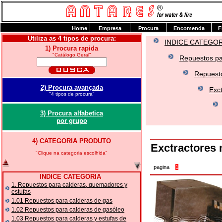
H
ome
E
mpresa
P
rocura
E
ncomenda
F
Utiliza as 4 tipos de procura:
INDICE CATEGOR
1) Procura rapida
"Catálogo Geral"
Repuestos pa
Repuesto
2) Procura avançada
Exc
"4 tipos de procura"
3) Procura alfabetica
por grupo
4) CATEGORIA PRODUTO
Exctractores 
"Clique na categoria escolhida"
pagina
1
INDICE CATEGORIA
1. Repuestos para calderas, quemadores y
estufas
1.01 Repuestos para calderas de gas
1.02 Repuestos para calderas de gasóleo
1.03 Repuestos para calderas y estufas de