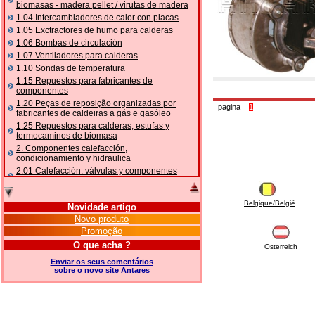
biomasas - madera pellet / virutas de madera
1.04 Intercambiadores de calor con placas
1.05 Exctractores de humo para calderas
1.06 Bombas de circulación
1.07 Ventiladores para calderas
1.10 Sondas de temperatura
1.15 Repuestos para fabricantes de
componentes
1.20 Peças de reposição organizadas por
pagina
1
fabricantes de caldeiras a gás e gasóleo
1.25 Repuestos para calderas, estufas y
termocaminos de biomasa
2. Componentes calefacción,
condicionamiento y hidraulica
2.01 Calefacción: válvulas y componentes
relacionados y complementarios
2.05 BOMBAS DE CALOR: válvulas e
acessórios
Belgique/België
Novidade artigo
2.10 Termorregulación instalaciones
Novo produto
2.15 Acondicionamiento: válvulas y
Promoção
componentes relacionados y complementarios
O que acha ?
Österreich
2.16 Gas: componentes para tubería,
relacionados y complementarios
Enviar os seus comentários
sobre o novo site Antares
2.17 Gasóleo: componentes para tubería,
relacionados y complementarios
2.18 Solar: tubería, válvulas, relacionados y
complementarios para instalacione solares