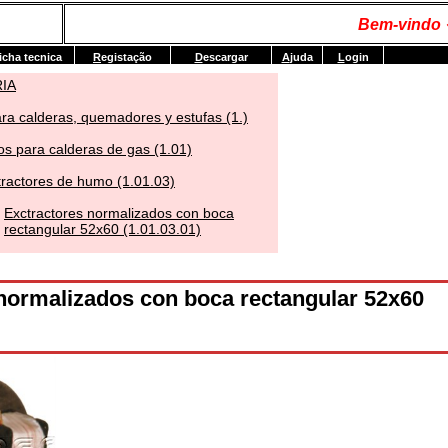
Bem-vindo 
icha tecnica
R
egistação
D
escargar
A
juda
L
ogin
IA
ra calderas, quemadores y estufas (1.)
s para calderas de gas (1.01)
tractores de humo (1.01.03)
Exctractores normalizados con boca
rectangular 52x60 (1.01.03.01)
normalizados con boca rectangular 52x60