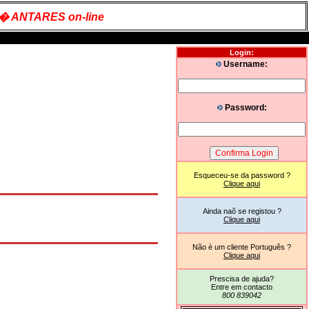
� ANTARES on-line
Login:
Username:
Password:
Esqueceu-se da password ?
Clique aqui
Ainda naõ se registou ?
Clique aqui
Não è um cliente Português ?
Clique aqui
Prescisa de ajuda?
Entre em contacto
800 839042