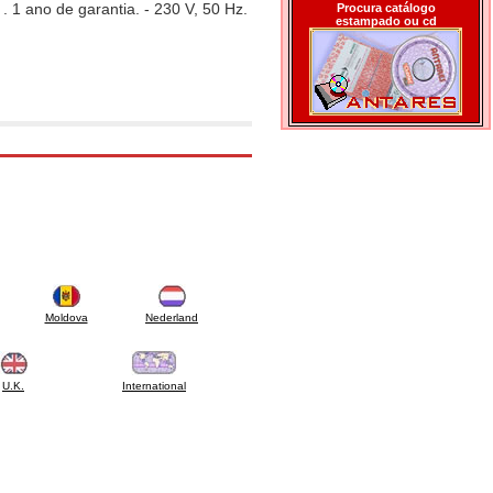
 1 ano de garantia. - 230 V, 50 Hz.
Procura catálogo
estampado ou cd
Moldova
Nederland
U.K.
International