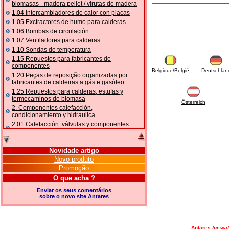
biomasas - madera pellet / virutas de madera
1.04 Intercambiadores de calor con placas
1.05 Exctractores de humo para calderas
1.06 Bombas de circulación
1.07 Ventiladores para calderas
1.10 Sondas de temperatura
1.15 Repuestos para fabricantes de
componentes
Belgique/België
Deutschlan
1.20 Peças de reposição organizadas por
fabricantes de caldeiras a gás e gasóleo
1.25 Repuestos para calderas, estufas y
termocaminos de biomasa
Österreich
2. Componentes calefacción,
condicionamiento y hidraulica
2.01 Calefacción: válvulas y componentes
relacionados y complementarios
2.05 BOMBAS DE CALOR: válvulas e
acessórios
Novidade artigo
2.10 Termorregulación instalaciones
Novo produto
2.15 Acondicionamiento: válvulas y
Promoção
componentes relacionados y complementarios
O que acha ?
2.16 Gas: componentes para tubería,
relacionados y complementarios
Enviar os seus comentários
sobre o novo site Antares
2.17 Gasóleo: componentes para tubería,
relacionados y complementarios
2.18 Solar: tubería, válvulas, relacionados y
complementarios para instalacione solares
Antares
for wat