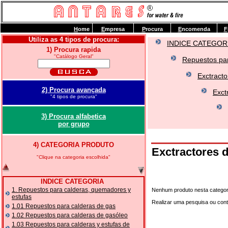
H
ome
E
mpresa
P
rocura
E
ncomenda
F
Utiliza as 4 tipos de procura:
INDICE CATEGOR
1) Procura rapida
"Catálogo Geral"
Repuestos par
Exctracto
2) Procura avançada
Exct
"4 tipos de procura"
3) Procura alfabetica
por grupo
4) CATEGORIA PRODUTO
Exctractores 
"Clique na categoria escolhida"
INDICE CATEGORIA
1. Repuestos para calderas, quemadores y
Nenhum produto nesta categor
estufas
Realizar uma pesquisa ou con
1.01 Repuestos para calderas de gas
1.02 Repuestos para calderas de gasóleo
1.03 Repuestos para calderas y estufas de