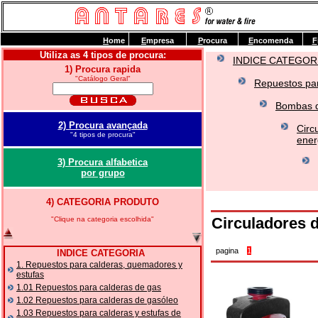
H
ome
E
mpresa
P
rocura
E
ncomenda
F
Utiliza as 4 tipos de procura:
INDICE CATEGOR
1) Procura rapida
"Catálogo Geral"
Repuestos par
Bombas de
2) Procura avançada
Circ
"4 tipos de procura"
ener
3) Procura alfabetica
por grupo
4) CATEGORIA PRODUTO
Circuladores 
"Clique na categoria escolhida"
pagina
1
INDICE CATEGORIA
1. Repuestos para calderas, quemadores y
estufas
1.01 Repuestos para calderas de gas
1.02 Repuestos para calderas de gasóleo
1.03 Repuestos para calderas y estufas de