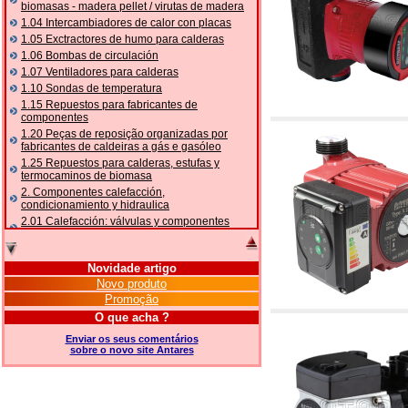
biomasas - madera pellet / virutas de madera
1.04 Intercambiadores de calor con placas
1.05 Exctractores de humo para calderas
1.06 Bombas de circulación
1.07 Ventiladores para calderas
1.10 Sondas de temperatura
1.15 Repuestos para fabricantes de
componentes
1.20 Peças de reposição organizadas por
fabricantes de caldeiras a gás e gasóleo
1.25 Repuestos para calderas, estufas y
termocaminos de biomasa
2. Componentes calefacción,
condicionamiento y hidraulica
2.01 Calefacción: válvulas y componentes
relacionados y complementarios
2.05 BOMBAS DE CALOR: válvulas e
acessórios
Novidade artigo
2.10 Termorregulación instalaciones
Novo produto
2.15 Acondicionamiento: válvulas y
Promoção
componentes relacionados y complementarios
O que acha ?
2.16 Gas: componentes para tubería,
relacionados y complementarios
Enviar os seus comentários
sobre o novo site Antares
2.17 Gasóleo: componentes para tubería,
relacionados y complementarios
2.18 Solar: tubería, válvulas, relacionados y
complementarios para instalacione solares