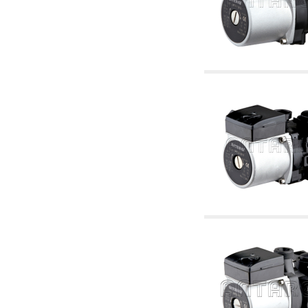
2.19 Pellet y virutas de madera: componentes
para tubería alimentacíon calderas y estufas
2.30 Tubería, racores relacionados y
complementarios para construcción de
instalaciones hidráulicas
2.35 Intercambiadores de calor
2.40 Tratamiento y control agua
2.45 Presión, temperatura, nivel y flujo de la
agua: control y regulación
2.60 Bombas de recirculación agua caliente
sanitarios - ACS: relacionados y
complementarios
2.70 Grifería sanitaria: artículos relacionados y
complementarios
2.75 Tubería de desagüe: sifones, piletas,
cisternas de desaje, artículos relacionados y
complementarios
2.85 Abrazadera-soportes, estantes y
soportes: relacionados y complementarios
2.88 Sellantes, guarniciones y materiales
sellantes hidráulicas
3. Componentes para solar y biomasas
3.01 Solar: componentes de instalación
3.05 Biomasas: componentes de central
térmica
4. Bombas, circuladores y relacionados
4.01 Bombas de elevación agua
4.02 Grupos de bombeo y presurización agua