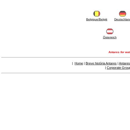
6.50 Sellantes y materiales hidráulicos
7. Instrumentos, herramientas y productos de
mantenimiento
7.05 Herramientas de trabajo
Belgique/België
Deutschlan
7.10 Instrumentos de trabajo
7.15 Productos operaciones de mantenimiento
Österreich
Antares
for wat
|
Home
|
Breve história Antares
|
Antares
|
Corporate Grou