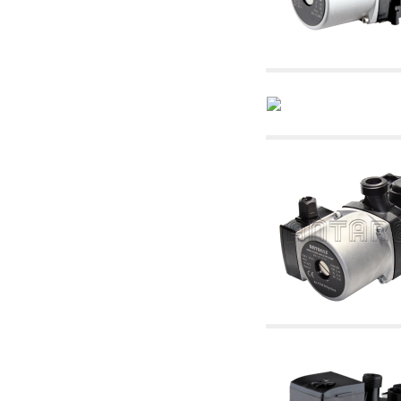
4.03 Control presión y nivel - artículos
relacionados
4.04 Riego
4.05 Bombas de circulación
4.06 Bombas de recirculación
4.07 Circuladores - artículos relacionados y
complementarios
4.11 Bombas auxiliares para quemadores de
gasóleo
4.12 Bombas para quemadores de gasóleo y
artículos relacionados y complementarios
5. Termorregulación
5.00 Válvulas para radiadores
5.01 Termostatos
5.02 Humedostatos
5.03 Reguladores electrónicos de temperatura
5.04 Válvulas de zona y válvulas motorizadas,
electrotérmica y similares
5.05 Mezclado eléctrico y termostático
5.06 Servomotores y actuadores eléctricos y
termostáticos y relacionadas
5.07 Centralitas para bajar la temperatura y
modulos premontados
5.08 Interruptores horarios y cuentahoras
5.10 Electroválvulas
6. Tubos, racores y válvulas