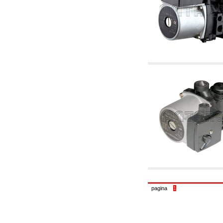
6.01 Tubería
6.02 Fumistería
6.03 Colectores de distribución
6.04 Racores clasicos en latón con rosca
6.05 Racores para tubos de cobre
6.06 Racores para tubos de polietileno y
multicapa
6.08 Racores para tubo inox ondulado CSST y
artículos relacionados y complementarios
6.10 Racores para radiadores
6.12 Tapones de plástico de obra para la
protección y ensayo de presión instalaciones
6.15 Bridas de conexión y artículos
complementarios
6.18 Abrazadera-soportes, estantes y
soportes: relacionados y complementarios
6.20 Válvulas y componentes para
instalaciones de cobre para fontanería
6.25 Válvulas y componentes para tubería gas
6.30 Válvulas y componentes para tubería
gasóleo
6.33 Válvulas y componentes para calderas y
caldera-chimeneas de biomasa
pagina
1
6.35 Válvulas y componentes para tubería
alimentación y virutas de madera
6.40 Tubería, válvulas y componentes para
instalaciones solares