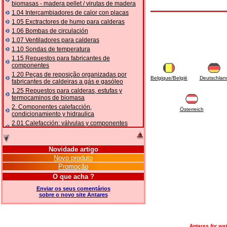
biomasas - madera pellet / virutas de madera
1.04 Intercambiadores de calor con placas
1.05 Exctractores de humo para calderas
1.06 Bombas de circulación
1.07 Ventiladores para calderas
1.10 Sondas de temperatura
1.15 Repuestos para fabricantes de
componentes
1.20 Peças de reposição organizadas por
Belgique/België
Deutschlan
fabricantes de caldeiras a gás e gasóleo
1.25 Repuestos para calderas, estufas y
termocaminos de biomasa
2. Componentes calefacción,
Österreich
condicionamiento y hidraulica
2.01 Calefacción: válvulas y componentes
relacionados y complementarios
2.05 BOMBAS DE CALOR: válvulas e
acessórios
Novidade artigo
2.10 Termorregulación instalaciones
Novo produto
2.15 Acondicionamiento: válvulas y
Promoção
componentes relacionados y complementarios
O que acha ?
2.16 Gas: componentes para tubería,
relacionados y complementarios
Enviar os seus comentários
sobre o novo site Antares
2.17 Gasóleo: componentes para tubería,
relacionados y complementarios
2.18 Solar: tubería, válvulas, relacionados y
complementarios para instalacione solares
Antares
for wat