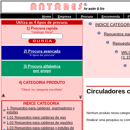
H
ome
E
mpresa
P
rocura
E
ncomenda
F
Utiliza as 4 tipos de procura:
INDICE CATEGOR
1) Procura rapida
"Catálogo Geral"
Repuestos par
Repuesto
2) Procura avançada
WILO
"4 tipos de procura"
(1.1
3) Procura alfabetica
por grupo
4) CATEGORIA PRODUTO
Circuladores
"Clique na categoria escolhida"
INDICE CATEGORIA
1. Repuestos para calderas, quemadores y
estufas
Nenhum produto nesta categor
1.01 Repuestos para calderas de gas
Realizar uma pesquisa ou con
1.02 Repuestos para calderas de gasóleo
1.03 Repuestos para calderas y estufas de