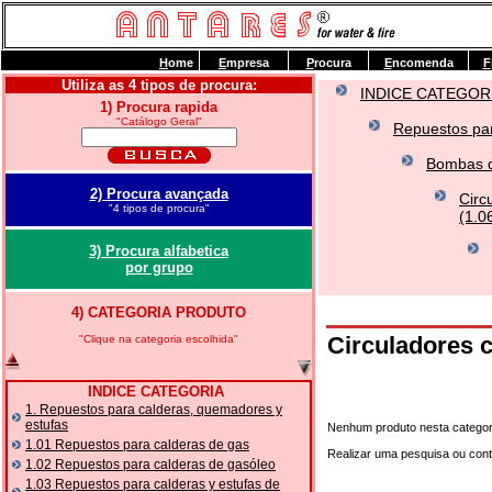
H
ome
E
mpresa
P
rocura
E
ncomenda
F
Utiliza as 4 tipos de procura:
INDICE CATEGOR
1) Procura rapida
"Catálogo Geral"
Repuestos par
Bombas de
2) Procura avançada
Circ
"4 tipos de procura"
(1.0
3) Procura alfabetica
por grupo
4) CATEGORIA PRODUTO
Circuladores
"Clique na categoria escolhida"
INDICE CATEGORIA
1. Repuestos para calderas, quemadores y
estufas
Nenhum produto nesta categor
1.01 Repuestos para calderas de gas
Realizar uma pesquisa ou con
1.02 Repuestos para calderas de gasóleo
1.03 Repuestos para calderas y estufas de