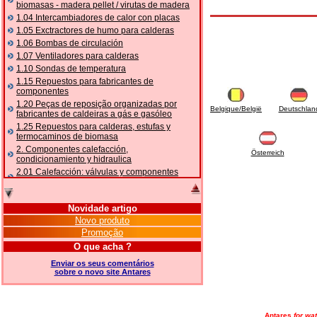
biomasas - madera pellet / virutas de madera
1.04 Intercambiadores de calor con placas
1.05 Exctractores de humo para calderas
1.06 Bombas de circulación
1.07 Ventiladores para calderas
1.10 Sondas de temperatura
1.15 Repuestos para fabricantes de
componentes
1.20 Peças de reposição organizadas por
Belgique/België
Deutschlan
fabricantes de caldeiras a gás e gasóleo
1.25 Repuestos para calderas, estufas y
termocaminos de biomasa
2. Componentes calefacción,
Österreich
condicionamiento y hidraulica
2.01 Calefacción: válvulas y componentes
relacionados y complementarios
2.05 BOMBAS DE CALOR: válvulas e
acessórios
Novidade artigo
2.10 Termorregulación instalaciones
Novo produto
2.15 Acondicionamiento: válvulas y
Promoção
componentes relacionados y complementarios
O que acha ?
2.16 Gas: componentes para tubería,
relacionados y complementarios
Enviar os seus comentários
sobre o novo site Antares
2.17 Gasóleo: componentes para tubería,
relacionados y complementarios
2.18 Solar: tubería, válvulas, relacionados y
complementarios para instalacione solares
Antares
for wat