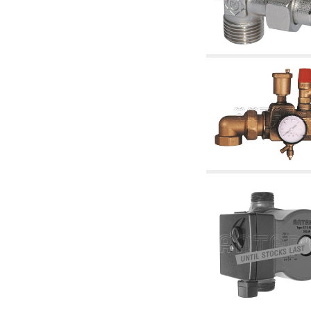
2.19 Pellet y virutas de madera: componentes
para tubería alimentacíon calderas y estufas
2.30 Tubería, racores relacionados y
complementarios para construcción de
instalaciones hidráulicas
2.35 Intercambiadores de calor
2.40 Tratamiento y control agua
2.45 Presión, temperatura, nivel y flujo de la
agua: control y regulación
2.60 Bombas de recirculación agua caliente
sanitarios - ACS: relacionados y
complementarios
2.70 Grifería sanitaria: artículos relacionados y
complementarios
2.75 Tubería de desagüe: sifones, piletas,
cisternas de desaje, artículos relacionados y
complementarios
2.85 Abrazadera-soportes, estantes y
soportes: relacionados y complementarios
2.88 Sellantes, guarniciones y materiales
sellantes hidráulicas
3. Componentes para solar y biomasas
3.01 Solar: componentes de instalación
3.05 Biomasas: componentes de central
térmica
4. Bombas, circuladores y relacionados
4.01 Bombas de elevación agua
4.02 Grupos de bombeo y presurización agua