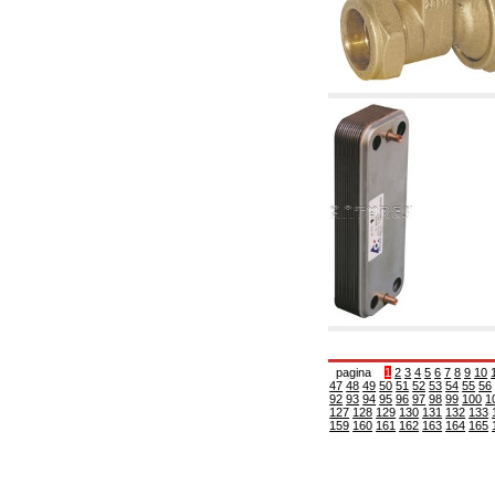
6.01 Tubería
6.02 Fumistería
6.03 Colectores de distribución
6.04 Racores clasicos en latón con rosca
6.05 Racores para tubos de cobre
6.06 Racores para tubos de polietileno y
multicapa
6.08 Racores para tubo inox ondulado CSST y
artículos relacionados y complementarios
6.10 Racores para radiadores
6.12 Tapones de plástico de obra para la
protección y ensayo de presión instalaciones
6.15 Bridas de conexión y artículos
complementarios
6.18 Abrazadera-soportes, estantes y
soportes: relacionados y complementarios
6.20 Válvulas y componentes para
instalaciones de cobre para fontanería
6.25 Válvulas y componentes para tubería gas
6.30 Válvulas y componentes para tubería
gasóleo
pagina
1
2
3
4
5
6
7
8
9
10
47
48
49
50
51
52
53
54
55
56
6.33 Válvulas y componentes para calderas y
92
93
94
95
96
97
98
99
100
1
caldera-chimeneas de biomasa
127
128
129
130
131
132
133
159
160
161
162
163
164
165
6.35 Válvulas y componentes para tubería
alimentación y virutas de madera
6.40 Tubería, válvulas y componentes para
instalaciones solares