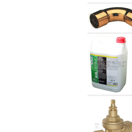
4.03 Control presión y nivel - artículos
relacionados
4.04 Riego
4.05 Bombas de circulación
4.06 Bombas de recirculación
4.07 Circuladores - artículos relacionados y
complementarios
4.11 Bombas auxiliares para quemadores de
gasóleo
4.12 Bombas para quemadores de gasóleo y
artículos relacionados y complementarios
5. Termorregulación
5.00 Válvulas para radiadores
5.01 Termostatos
5.02 Humedostatos
5.03 Reguladores electrónicos de temperatura
5.04 Válvulas de zona y válvulas motorizadas,
electrotérmica y similares
5.05 Mezclado eléctrico y termostático
5.06 Servomotores y actuadores eléctricos y
termostáticos y relacionadas
5.07 Centralitas para bajar la temperatura y
modulos premontados
5.08 Interruptores horarios y cuentahoras
5.10 Electroválvulas
6. Tubos, racores y válvulas