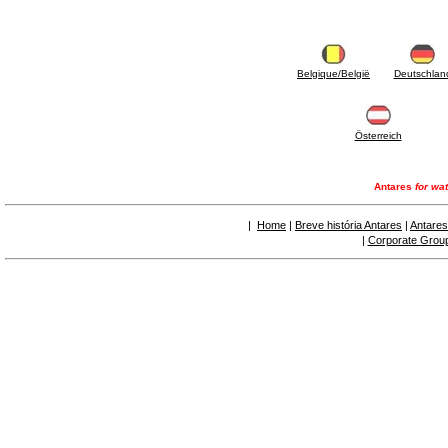
6.50 Sellantes y materiales hidráulicos
7. Instrumentos, herramientas y productos de
mantenimiento
7.05 Herramientas de trabajo
7.10 Instrumentos de trabajo
Belgique/België
Deutschlan
7.15 Productos operaciones de mantenimiento
Österreich
Antares
for wat
|
Home
|
Breve história Antares
|
Antares
|
Corporate Grou