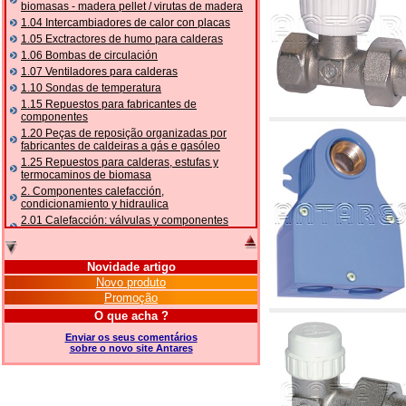
biomasas - madera pellet / virutas de madera
1.04 Intercambiadores de calor con placas
1.05 Exctractores de humo para calderas
1.06 Bombas de circulación
1.07 Ventiladores para calderas
1.10 Sondas de temperatura
1.15 Repuestos para fabricantes de
componentes
1.20 Peças de reposição organizadas por
fabricantes de caldeiras a gás e gasóleo
1.25 Repuestos para calderas, estufas y
termocaminos de biomasa
2. Componentes calefacción,
condicionamiento y hidraulica
2.01 Calefacción: válvulas y componentes
relacionados y complementarios
2.05 BOMBAS DE CALOR: válvulas e
acessórios
Novidade artigo
2.10 Termorregulación instalaciones
Novo produto
2.15 Acondicionamiento: válvulas y
Promoção
componentes relacionados y complementarios
O que acha ?
2.16 Gas: componentes para tubería,
relacionados y complementarios
Enviar os seus comentários
sobre o novo site Antares
2.17 Gasóleo: componentes para tubería,
relacionados y complementarios
2.18 Solar: tubería, válvulas, relacionados y
complementarios para instalacione solares