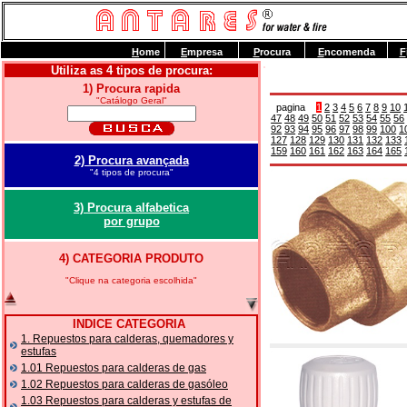
H
ome
E
mpresa
P
rocura
E
ncomenda
F
Utiliza as 4 tipos de procura:
1) Procura rapida
"Catálogo Geral"
pagina
1
2
3
4
5
6
7
8
9
10
47
48
49
50
51
52
53
54
55
56
92
93
94
95
96
97
98
99
100
1
127
128
129
130
131
132
133
159
160
161
162
163
164
165
2) Procura avançada
"4 tipos de procura"
3) Procura alfabetica
por grupo
4) CATEGORIA PRODUTO
"Clique na categoria escolhida"
INDICE CATEGORIA
1. Repuestos para calderas, quemadores y
estufas
1.01 Repuestos para calderas de gas
1.02 Repuestos para calderas de gasóleo
1.03 Repuestos para calderas y estufas de