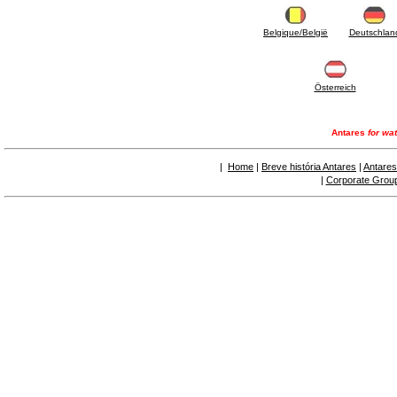
6.50 Sellantes y materiales hidráulicos
7. Instrumentos, herramientas y productos de
mantenimiento
Belgique/België
Deutschlan
7.05 Herramientas de trabajo
7.10 Instrumentos de trabajo
7.15 Productos operaciones de mantenimiento
Österreich
Antares
for wat
|
Home
|
Breve história Antares
|
Antares
|
Corporate Grou