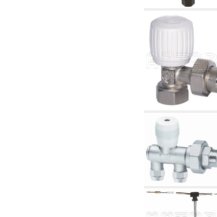
2.19 Pellet y virutas de madera: componentes
para tubería alimentacíon calderas y estufas
2.30 Tubería, racores relacionados y
complementarios para construcción de
instalaciones hidráulicas
2.35 Intercambiadores de calor
2.40 Tratamiento y control agua
2.45 Presión, temperatura, nivel y flujo de la
agua: control y regulación
2.60 Bombas de recirculación agua caliente
sanitarios - ACS: relacionados y
complementarios
2.70 Grifería sanitaria: artículos relacionados y
complementarios
2.75 Tubería de desagüe: sifones, piletas,
cisternas de desaje, artículos relacionados y
complementarios
2.85 Abrazadera-soportes, estantes y
soportes: relacionados y complementarios
2.88 Sellantes, guarniciones y materiales
sellantes hidráulicas
3. Componentes para solar y biomasas
3.01 Solar: componentes de instalación
3.05 Biomasas: componentes de central
térmica
4. Bombas, circuladores y relacionados
4.01 Bombas de elevación agua
4.02 Grupos de bombeo y presurización agua