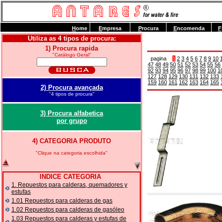
H
ome
E
mpresa
P
rocura
E
ncomenda
F
Utiliza as 4 tipos de procura:
1) Procura rapida
"Catálogo Geral"
pagina
1
2
3
4
5
6
7
8
9
10
47
48
49
50
51
52
53
54
55
56
92
93
94
95
96
97
98
99
100
1
127
128
129
130
131
132
133
159
160
161
162
163
164
165
2) Procura avançada
"4 tipos de procura"
3) Procura alfabetica
por grupo
4) CATEGORIA PRODUTO
"Clique na categoria escolhida"
INDICE CATEGORIA
1. Repuestos para calderas, quemadores y
estufas
1.01 Repuestos para calderas de gas
1.02 Repuestos para calderas de gasóleo
1.03 Repuestos para calderas y estufas de