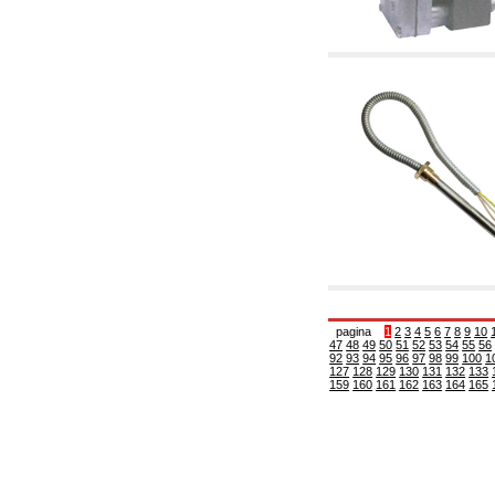
6.01 Tubería
6.02 Fumistería
6.03 Colectores de distribución
6.04 Racores clasicos en latón con rosca
6.05 Racores para tubos de cobre
6.06 Racores para tubos de polietileno y
multicapa
6.08 Racores para tubo inox ondulado CSST y
artículos relacionados y complementarios
6.10 Racores para radiadores
6.12 Tapones de plástico de obra para la
protección y ensayo de presión instalaciones
6.15 Bridas de conexión y artículos
complementarios
6.18 Abrazadera-soportes, estantes y
soportes: relacionados y complementarios
6.20 Válvulas y componentes para
instalaciones de cobre para fontanería
pagina
1
2
3
4
5
6
7
8
9
10
6.25 Válvulas y componentes para tubería gas
47
48
49
50
51
52
53
54
55
56
6.30 Válvulas y componentes para tubería
92
93
94
95
96
97
98
99
100
1
gasóleo
127
128
129
130
131
132
133
159
160
161
162
163
164
165
6.33 Válvulas y componentes para calderas y
caldera-chimeneas de biomasa
6.35 Válvulas y componentes para tubería
alimentación y virutas de madera
6.40 Tubería, válvulas y componentes para
instalaciones solares