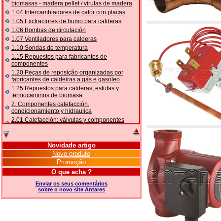
biomasas - madera pellet / virutas de madera
1.04 Intercambiadores de calor con placas
1.05 Exctractores de humo para calderas
1.06 Bombas de circulación
1.07 Ventiladores para calderas
1.10 Sondas de temperatura
1.15 Repuestos para fabricantes de
componentes
1.20 Peças de reposição organizadas por
fabricantes de caldeiras a gás e gasóleo
1.25 Repuestos para calderas, estufas y
termocaminos de biomasa
2. Componentes calefacción,
condicionamiento y hidraulica
2.01 Calefacción: válvulas y componentes
relacionados y complementarios
2.05 BOMBAS DE CALOR: válvulas e
acessórios
Novidade artigo
2.10 Termorregulación instalaciones
Novo produto
2.15 Acondicionamiento: válvulas y
Promoção
componentes relacionados y complementarios
O que acha ?
2.16 Gas: componentes para tubería,
relacionados y complementarios
Enviar os seus comentários
sobre o novo site Antares
2.17 Gasóleo: componentes para tubería,
relacionados y complementarios
2.18 Solar: tubería, válvulas, relacionados y
complementarios para instalacione solares