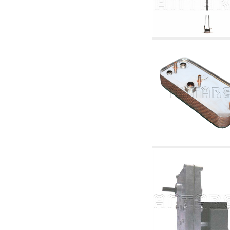
4.03 Control presión y nivel - artículos
relacionados
4.04 Riego
4.05 Bombas de circulación
4.06 Bombas de recirculación
4.07 Circuladores - artículos relacionados y
complementarios
4.11 Bombas auxiliares para quemadores de
gasóleo
4.12 Bombas para quemadores de gasóleo y
artículos relacionados y complementarios
5. Termorregulación
5.00 Válvulas para radiadores
5.01 Termostatos
5.02 Humedostatos
5.03 Reguladores electrónicos de temperatura
5.04 Válvulas de zona y válvulas motorizadas,
electrotérmica y similares
5.05 Mezclado eléctrico y termostático
5.06 Servomotores y actuadores eléctricos y
termostáticos y relacionadas
5.07 Centralitas para bajar la temperatura y
modulos premontados
5.08 Interruptores horarios y cuentahoras
5.10 Electroválvulas
6. Tubos, racores y válvulas