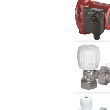
2.19 Pellet y virutas de madera: componentes
para tubería alimentacíon calderas y estufas
2.30 Tubería, racores relacionados y
complementarios para construcción de
instalaciones hidráulicas
2.35 Intercambiadores de calor
2.40 Tratamiento y control agua
2.45 Presión, temperatura, nivel y flujo de la
agua: control y regulación
2.60 Bombas de recirculación agua caliente
sanitarios - ACS: relacionados y
complementarios
2.70 Grifería sanitaria: artículos relacionados y
complementarios
2.75 Tubería de desagüe: sifones, piletas,
cisternas de desaje, artículos relacionados y
complementarios
2.85 Abrazadera-soportes, estantes y
soportes: relacionados y complementarios
2.88 Sellantes, guarniciones y materiales
sellantes hidráulicas
3. Componentes para solar y biomasas
3.01 Solar: componentes de instalación
3.05 Biomasas: componentes de central
térmica
4. Bombas, circuladores y relacionados
4.01 Bombas de elevación agua
4.02 Grupos de bombeo y presurización agua