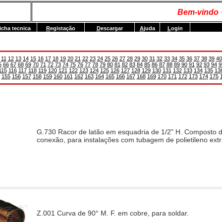
Bem-vindo 
icha tecnica
R
egistação
D
escargar
A
juda
L
ogin
11
12
13
14
15
16
17
18
19
20
21
22
23
24
25
26
27
28
29
30
31
32
33
34
35
36
37
38
39
40
5
66
67
68
69
70
71
72
73
74
75
76
77
78
79
80
81
82
83
84
85
86
87
88
89
90
91
92
93
94
9
115
116
117
118
119
120
121
122
123
124
125
126
127
128
129
130
131
132
133
134
135
13
155
156
157
158
159
160
161
162
163
164
165
166
167
168
169
170
171
172
173
174
175
G.730 Racor de latão em esquadria de 1/2" H. Composto de
conexão, para instalações com tubagem de polietileno extr
Z.001 Curva de 90° M. F. em cobre, para soldar.