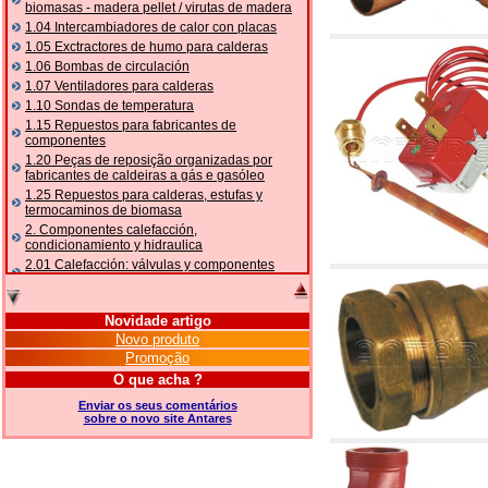
biomasas - madera pellet / virutas de madera
1.04 Intercambiadores de calor con placas
1.05 Exctractores de humo para calderas
1.06 Bombas de circulación
1.07 Ventiladores para calderas
1.10 Sondas de temperatura
1.15 Repuestos para fabricantes de
componentes
1.20 Peças de reposição organizadas por
fabricantes de caldeiras a gás e gasóleo
1.25 Repuestos para calderas, estufas y
termocaminos de biomasa
2. Componentes calefacción,
condicionamiento y hidraulica
2.01 Calefacción: válvulas y componentes
relacionados y complementarios
2.05 BOMBAS DE CALOR: válvulas e
acessórios
Novidade artigo
2.10 Termorregulación instalaciones
Novo produto
2.15 Acondicionamiento: válvulas y
Promoção
componentes relacionados y complementarios
O que acha ?
2.16 Gas: componentes para tubería,
relacionados y complementarios
Enviar os seus comentários
sobre o novo site Antares
2.17 Gasóleo: componentes para tubería,
relacionados y complementarios
2.18 Solar: tubería, válvulas, relacionados y
complementarios para instalacione solares