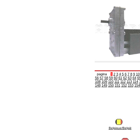
6.01 Tubería
6.02 Fumistería
6.03 Colectores de distribución
6.04 Racores clasicos en latón con rosca
6.05 Racores para tubos de cobre
6.06 Racores para tubos de polietileno y
multicapa
6.08 Racores para tubo inox ondulado CSST y
artículos relacionados y complementarios
6.10 Racores para radiadores
6.12 Tapones de plástico de obra para la
protección y ensayo de presión instalaciones
6.15 Bridas de conexión y artículos
complementarios
pagina
1
2
3
4
5
6
7
8
9
10
6.18 Abrazadera-soportes, estantes y
56
57
58
59
60
61
62
63
64
6
soportes: relacionados y complementarios
108
109
110
111
112
113
114
6.20 Válvulas y componentes para
148
149
150
151
152
153
154
instalaciones de cobre para fontanería
6.25 Válvulas y componentes para tubería gas
6.30 Válvulas y componentes para tubería
gasóleo
6.33 Válvulas y componentes para calderas y
caldera-chimeneas de biomasa
6.35 Válvulas y componentes para tubería
alimentación y virutas de madera
Belgique/België
6.40 Tubería, válvulas y componentes para
instalaciones solares