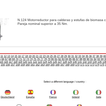
N.124 Motorreductor para calderas y estufas de biomasa co
Pareja nominal superior a 35 Nm.
11
12
13
14
15
16
17
18
19
20
21
22
23
24
25
26
27
28
29
30
31
32
33
34
35
36
37
38
39
40
5
66
67
68
69
70
71
72
73
74
75
76
77
78
79
80
81
82
83
84
85
86
87
88
89
90
91
92
93
94
9
115
116
117
118
119
120
121
122
123
124
125
126
127
128
129
130
131
132
133
134
135
13
155
156
157
158
159
160
161
162
163
164
165
166
167
168
169
170
171
172
173
174
175
Select a different language / country :
Deutschland
España
France
Ireland
Italia