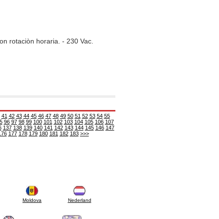
n rotaciòn horaria. - 230 Vac.
41
42
43
44
45
46
47
48
49
50
51
52
53
54
55
5
96
97
98
99
100
101
102
103
104
105
106
107
6
137
138
139
140
141
142
143
144
145
146
147
176
177
178
179
180
181
182
183
>>>
Moldova
Nederland