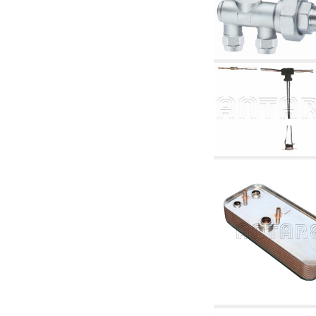
4.03 Control presión y nivel - artículos
relacionados
4.04 Riego
4.05 Bombas de circulación
4.06 Bombas de recirculación
4.07 Circuladores - artículos relacionados y
complementarios
4.11 Bombas auxiliares para quemadores de
gasóleo
4.12 Bombas para quemadores de gasóleo y
artículos relacionados y complementarios
5. Termorregulación
5.00 Válvulas para radiadores
5.01 Termostatos
5.02 Humedostatos
5.03 Reguladores electrónicos de temperatura
5.04 Válvulas de zona y válvulas motorizadas,
electrotérmica y similares
5.05 Mezclado eléctrico y termostático
5.06 Servomotores y actuadores eléctricos y
termostáticos y relacionadas
5.07 Centralitas para bajar la temperatura y
modulos premontados
5.08 Interruptores horarios y cuentahoras
5.10 Electroválvulas
6. Tubos, racores y válvulas