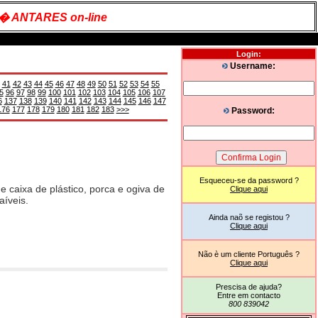
� ANTARES on-line
Login:
Username:
41
42
43
44
45
46
47
48
49
50
51
52
53
54
55
5
96
97
98
99
100
101
102
103
104
105
106
107
6
137
138
139
140
141
142
143
144
145
146
147
176
177
178
179
180
181
182
183
>>>
Password:
Esqueceu-se da password ?
 caixa de plástico, porca e ogiva de
Clique aqui
aíveis.
Ainda naõ se registou ?
Clique aqui
Não è um cliente Português ?
Clique aqui
Prescisa de ajuda?
Entre em contacto
800 839042