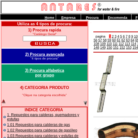
H
ome
E
mpresa
P
rocura
E
ncomenda
F
Utiliza as 4 tipos de procura:
1) Procura rapida
"Catálogo Geral"
pagina
1
2
3
4
5
6
7
8
9
10
56
57
58
59
60
61
62
63
64
6
108
109
110
111
112
113
114
148
149
150
151
152
153
154
2) Procura avançada
"4 tipos de procura"
3) Procura alfabetica
por grupo
4) CATEGORIA PRODUTO
"Clique na categoria escolhida"
INDICE CATEGORIA
1. Repuestos para calderas, quemadores y
estufas
1.01 Repuestos para calderas de gas
1.02 Repuestos para calderas de gasóleo
1.03 Repuestos para calderas y estufas de