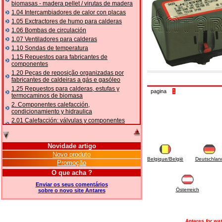
biomasas - madera pellet / virutas de madera
1.04 Intercambiadores de calor con placas
1.05 Exctractores de humo para calderas
1.06 Bombas de circulación
1.07 Ventiladores para calderas
1.10 Sondas de temperatura
1.15 Repuestos para fabricantes de
componentes
1.20 Peças de reposição organizadas por
fabricantes de caldeiras a gás e gasóleo
1.25 Repuestos para calderas, estufas y
pagina
1
termocaminos de biomasa
2. Componentes calefacción,
condicionamiento y hidraulica
2.01 Calefacción: válvulas y componentes
relacionados y complementarios
2.05 BOMBAS DE CALOR: válvulas e
acessórios
Novidade artigo
2.10 Termorregulación instalaciones
Novo produto
Belgique/België
Deutschlan
2.15 Acondicionamiento: válvulas y
Promoção
componentes relacionados y complementarios
O que acha ?
2.16 Gas: componentes para tubería,
relacionados y complementarios
Enviar os seus comentários
Österreich
sobre o novo site Antares
2.17 Gasóleo: componentes para tubería,
relacionados y complementarios
2.18 Solar: tubería, válvulas, relacionados y
complementarios para instalacione solares
Antares
for wat