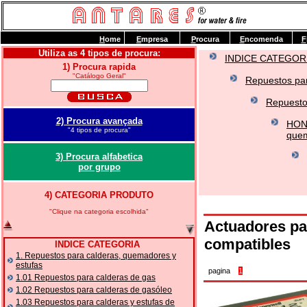
H
ome
E
mpresa
P
rocura
E
ncomenda
F
Utiliza as 4 tipos de procura:
INDICE CATEGOR
1) Procura rapida
"Catálogo Geral"
Repuestos par
Repuesto
2) Procura avançada
HONE
"4 tipos de procura"
quem
3) Procura alfabetica
por grupo
4) CATEGORIA PRODUTO
"Clique na categoria escolhida"
Actuadores par
compatibles
INDICE CATEGORIA
1. Repuestos para calderas, quemadores y
estufas
pagina
1
1.01 Repuestos para calderas de gas
1.02 Repuestos para calderas de gasóleo
1.03 Repuestos para calderas y estufas de